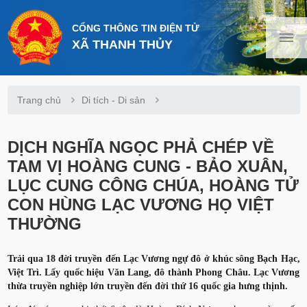
CỔNG THÔNG TIN ĐIỆN TỬ
XÃ THANH THỦY
Trang chủ
Di tích - Di sản
DỊCH NGHĨA NGỌC PHẢ CHÉP VỀ
TAM VỊ HOÀNG CUNG - BẢO XUÂN,
LỤC CUNG CÔNG CHÚA, HOÀNG TỬ
CON HÙNG LẠC VƯƠNG HỌ VIỆT
THƯỜNG
Trải qua 18 đời truyền đến Lạc Vương ngự đô ở khúc sông Bạch Hạc,
Việt Trì. Lấy quốc hiệu Văn Lang, đô thành Phong Châu. Lạc Vương
thừa truyền nghiệp lớn truyền đến đời thứ 16 quốc gia hưng thịnh.