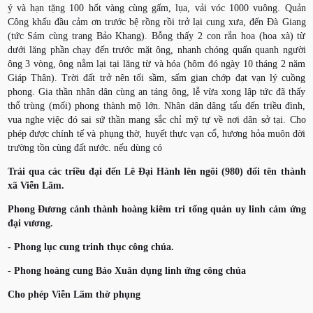
ý và hạn tặng 100 hốt vàng cùng gấm, lụa, vải vóc 1000 vuông. Quản
Công khấu đầu cảm ơn trước bệ rồng rồi trở lại cung xưa, đến Đà Giang
(tức Sám cùng trang Bảo Khang). Bỗng thấy 2 con rắn hoa (hoa xà) từ
dưới lăng phần chạy đến trước mặt ông, nhanh chóng quấn quanh người
ông 3 vòng, ông nằm lại tại lăng từ và hóa (hôm đó ngày 10 tháng 2 năm
Giáp Thân). Trời đất trở nên tối sầm, sấm gian chớp đạt vạn lý cuồng
phong. Gia thần nhân dân cùng an táng ông, lễ vừa xong lập tức đã thấy
thổ trùng (mối) phong thành mộ lớn. Nhân dân dâng tấu đến triều đình,
vua nghe việc đó sai sứ thần mang sắc chỉ mỹ tự về nơi dân sở tại. Cho
phép được chính tế và phụng thờ, huyết thực vạn cổ, hương hỏa muôn đời
trường tồn cùng đất nước. nếu dùng có
Trải qua các triều đại đến Lê Đại Hành lên ngôi (980) đổi tên thành
xã Viễn Lãm.
Phong Đương cảnh thành hoàng kiêm tri tổng quản uy linh cảm ứng
đại vương.
- Phong lục cung trinh thục công chúa.
-
Phong hoàng cung Bảo Xuân dụng linh ứng công chúa
Cho phép Viễn Lãm thờ phụng