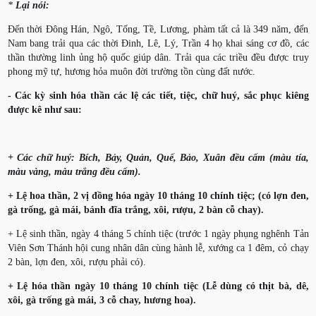
*
Lại nói:
Đến thời Đông Hán, Ngô, Tống, Tề, Lương, phàm tất cả là 349 năm, đến
Nam bang trải qua các thời Đinh, Lê, Lý, Trần 4 họ khai sáng cơ đồ, các
thần thường linh ủng hộ quốc giúp dân. Trải qua các triều đều được truy
phong mỹ tự, hương hỏa muôn đời trường tồn cùng đất nước.
- Các kỳ sinh hóa thần các lệ các tiết, tiệc, chữ huý, sắc phục kiêng
được kê như sau:
+ Các chữ huý: Bích, Bảy, Quản, Quế, Bảo, Xuân đều cấm (màu tía,
màu vàng, màu trắng đều cấm).
+ Lệ hoa thần, 2 vị đồng hóa ngày 10 tháng 10 chính tiệc; (có lợn đen,
gà trống, gà mái, bánh đĩa trắng, xôi, rượu, 2 bàn cỗ chay).
+ Lệ sinh thần, ngày 4 tháng 5 chính tiệc (trước 1 ngày phụng nghênh Tản
Viên Sơn Thánh hội cung nhân dân cùng hành lễ, xướng ca 1 đêm, cỏ chạy
2 bàn, lợn đen, xôi, rượu phải có).
+ Lệ hóa thần ngày 10 tháng 10 chính tiệc (Lễ dùng có thịt bà, dê,
xôi, gà trống gà mái, 3 cỗ chay, hương hoa).