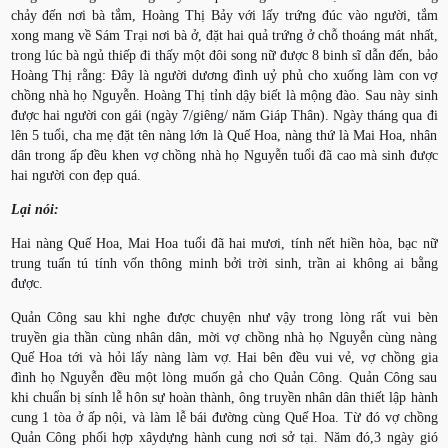
chảy đến nơi bà tắm, Hoàng Thị Bảy với lấy trứng đúc vào người, tắm
xong mang về Sám Trại nơi bà ở, đặt hai quả trứng ở chỗ thoáng mát nhất,
trong lúc bà ngủ thiếp đi thấy một đôi song nữ được 8 binh sĩ dẫn đến, bảo
Hoàng Thị rằng: Đây là người dương đình uỷ phủ cho xuống làm con vợ
chồng nhà họ Nguyễn. Hoàng Thị tỉnh dậy biết là mộng đào. Sau này sinh
được hai người con gái (ngày 7/giêng/ năm Giáp Thân). Ngày tháng qua đi
lên 5 tuổi, cha mẹ đặt tên nàng lớn là Quế Hoa, nàng thứ là Mai Hoa, nhân
dân trong ấp đều khen vợ chồng nhà họ Nguyễn tuổi đã cao mà sinh được
hai người con đẹp quá.
Lại nói:
Hai nàng Quế Hoa, Mai Hoa tuổi đã hai mươi, tính nết hiền hòa, bạc nữ
trung tuấn tú tính vốn thông minh bởi trời sinh, trần ai không ai bằng
được.
Quản Công sau khi nghe được chuyện như vậy trong lòng rất vui bèn
truyền gia thần cùng nhân dân, mời vợ chồng nhà họ Nguyễn cùng nàng
Quế Hoa tới và hỏi lấy nàng làm vợ. Hai bên đều vui vẻ, vợ chồng gia
đình họ Nguyễn đều một lòng muốn gả cho Quản Công. Quản Công sau
khi chuẩn bị sính lễ hôn sự hoàn thành, ông truyền nhân dân thiết lập hành
cung 1 tòa ở ấp nội, và làm lễ bái đường cùng Quế Hoa. Từ đó vợ chồng
Quản Công phối hợp xâydựng hành cung nơi sở tại. Năm đó,3 ngày gió