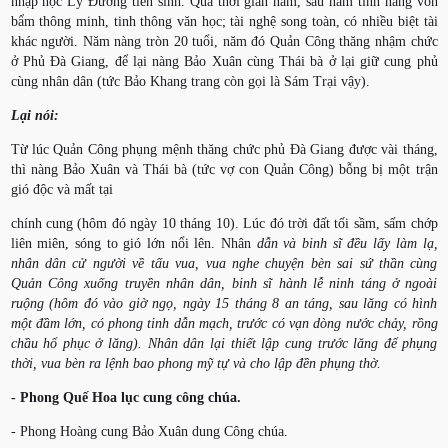
nhập học Lý Đường tiên sinh. Qua thời gian năm, sáu năm tính nàng vốn
bẩm thông minh, tinh thông văn học; tài nghệ song toàn, có nhiều biệt tài
khác người. Năm nàng tròn 20 tuổi, năm đó Quản Công thăng nhậm chức
ở Phủ Đà Giang, để lại nàng Bảo Xuân cùng Thái bà ở lại giữ cung phủ
cùng nhân dân (tức Bảo Khang trang còn gọi là Sám Trại vậy).
Lại nói:
Từ lúc Quản Công phụng mệnh thăng chức phủ Đà Giang được vài tháng,
thì nàng Bảo Xuân và Thái bà (tức vợ con Quản Công) bỗng bị một trận
gió độc và mất tại
chính cung (hôm đó ngày 10 tháng 10). Lúc đó trời đất tối sầm, sấm chớp
liên miên, sóng to gió lớn nổi lên. Nhân
dẫn và binh sĩ đều lấy làm lạ,
nhân dân cử người về tấu vua, vua nghe chuyện bèn sai sứ thần cùng
Quản Công xuống truyền nhân dân, binh sĩ hành lễ ninh táng ở ngoài
ruộng (hôm đó vào giờ ngọ, ngày 15 tháng 8 an táng, sau lăng có hình
một đầm lớn, có phong tinh dẫn mạch, trước có vạn dòng nước chảy, rồng
chầu hổ phục ở lăng). Nhân dân lại thiết lập cung trước lăng để phụng
thời, vua bèn ra lệnh bao phong mỹ tự và cho lập đền phụng thờ.
- Phong Quế Hoa lục cung công chúa.
- Phong Hoàng cung Bảo Xuân dung Công chúa.