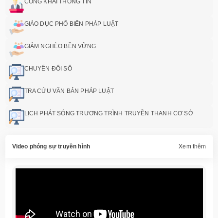
CÔNG KHAI THÔNG TIN
GIÁO DỤC PHỔ BIẾN PHÁP LUẬT
GIẢM NGHÈO BỀN VỮNG
CHUYỂN ĐỔI SỐ
TRA CỨU VĂN BẢN PHÁP LUẬT
LỊCH PHÁT SÓNG TRƯƠNG TRÌNH TRUYỀN THANH CƠ SỞ
Video phóng sự truyền hình
Xem thêm