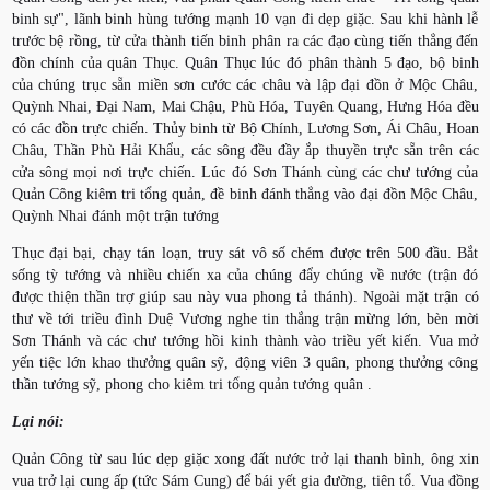
binh sự", lãnh binh hùng tướng mạnh 10 vạn đi dẹp giặc. Sau khi hành lễ
trước bệ rồng, từ cửa thành tiến binh phân ra các đạo cùng tiến thẳng đến
đồn chính của quân Thục. Quân Thục lúc đó phân thành 5 đạo, bộ binh
của chúng trục sẵn miền sơn cước các châu và lập đại đồn ở Mộc Châu,
Quỳnh Nhai, Đại Nam, Mai Chậu, Phù Hóa, Tuyên Quang, Hưng Hóa đều
có các đồn trực chiến. Thủy binh từ Bộ Chính, Lương Sơn, Ái Châu, Hoan
Châu, Thần Phù Hải Khẩu, các sông đều đầy ắp thuyền trực sẵn trên các
cửa sông mọi nơi trực chiến. Lúc đó Sơn Thánh cùng các chư tướng của
Quản Công kiêm tri tổng quản, đề binh đánh thẳng vào đại đồn Mộc Châu,
Quỳnh Nhai đánh một trận tướng
Thục đại bại, chạy tán loạn, truy sát vô số chém được trên 500 đầu. Bắt
sống tỳ tướng và nhiều chiến xa của chúng đẩy chúng về nước (trận đó
được thiện thần trợ giúp sau này vua phong tả thánh). Ngoài mặt trận có
thư về tới triều đình Duệ Vương nghe tin thắng trận mừng lớn, bèn mời
Sơn Thánh và các chư tướng hồi kinh thành vào triều yết kiến. Vua mở
yến tiệc lớn khao thưởng quân sỹ, động viên 3 quân, phong thưởng công
thần tướng sỹ, phong cho kiêm tri tổng quản tướng quân .
Lại nói:
Quản Công từ sau lúc dẹp giặc xong đất nước trở lại thanh bình, ông xin
vua trở lại cung ấp (tức Sám Cung) để bái yết gia đường, tiên tổ. Vua đồng