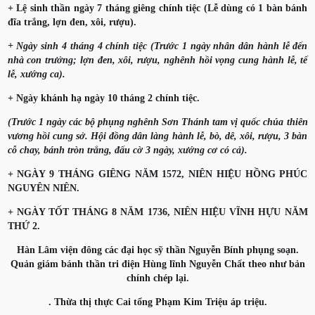
+ Lệ sinh thần ngày 7 tháng giêng chính tiệc (Lễ dùng có 1 bàn bánh
đĩa trắng, lợn đen, xôi, rượu).
+ Ngày sinh 4 tháng 4 chính tiệc (Trước 1 ngày nhân dân hành lễ đến
nhà con trưởng; lợn đen, xôi, rượu, nghênh hồi vọng cung hành lễ, tế
lễ, xướng ca).
+ Ngày khánh hạ ngày 10 tháng 2 chính tiệc.
(Trước 1 ngày các bộ phụng nghênh Sơn Thánh tam vị quốc chúa thiên
vương hồi cung sở. Hội đồng dân làng hành lễ, bò, dê, xôi, rượu, 3 bàn
cỗ chay, bánh tròn trắng, đấu cờ 3 ngày, xướng cơ có cả).
+ NGÀY 9 THÁNG GIÊNG NĂM 1572, NIÊN HIỆU HỒNG PHÚC
NGUYÊN NIÊN.
+ NGÀY TỐT THÁNG 8 NĂM 1736, NIÊN HIỆU VĨNH HỰU NĂM
THỨ 2.
Hàn Lâm viện đông các đại học sỹ thần Nguyễn Bính phụng soạn.
Quản giám bánh thần tri điện Hùng lĩnh Nguyễn Chất theo như bản
chính chép lại.
. Thừa thị thực Cai tổng Phạm Kim Triệu áp triệu.