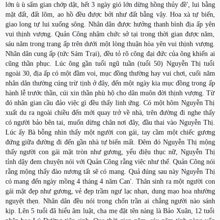
lớn ù ù sấm gian chớp dật, hết 3 ngày gió lớn dừng hồng thủy đề', lui bằng
mặt đất, đất lõm, ao hồ đều được bởi như đất bằng vậy. Hoa xà tự biến,
giao long tự lui xuống sông. Nhân dân được hưởng thanh bình địa ấp yên
vui thịnh vượng. Quản Công nhậm chức sở tại trong thời gian được năm,
sáu năm trong trang ấp trên dưới một lòng thuận hòa yên vui thịnh vượng.
Nhân dân cung ấp (tức Sám Trại), đều tỏ rõ công đại đức của ông khiến ai
cũng thần phục. Lúc ông gần tuổi ngũ tuần (tuổi 50) Nguyễn Thị tuổi
ngoài 30, địa ấp có một đầm voi, mục đồng thường hay vui chơi, cuối năm
nhân dân thường cúng trừ tịnh ở đây, đến một ngày kia mục đồng trong ấp
hành lễ trước thần, cúi xin thần phù hộ cho dân muôn đời thịnh vượng. Từ
đó nhân gian cầu đảo việc gì đều thấy linh ứng. Có một hôm Nguyễn Thị
xuất du ra ngoài chiều đến mới quay trở về nhà, trên đường đi nghe thấy
có người bảo bên tai, muốn dừng chân nơi đây, đầu thai vào Nguyễn Thị.
Lúc ấy Bà bỗng nhìn thấy một người con gái, tay cầm một chiếc gương
đứng giữa đường đi đến gần nhà tự biến mất. Đêm đó Nguyễn Thị mộng
thấy người con gái mặt tròn như gương, yểu điệu thục nữ, Nguyễn Thị
tỉnh dậy đem chuyện nói với Quản Công rằng việc như thế. Quản Công nói
rằng mộng thấy đào nương tất sẽ có mang. Quả đúng sau này Nguyễn Thị
có mang đến ngày mồng 4 tháng 4 năm Can'. Thân sinh ra một người con
gái mặt đẹp như gương, vẻ đẹp trầm ngư lạc nhạn, dung mạo hoa nhường
nguyệt thẹn. Nhân dân đều nói trong chốn trần ai chẳng người nào sánh
kịp. Lên 5 tuổi đã hiểu âm luật, cha mẹ đặt tên nàng là Bảo Xuân, 12 tuổi