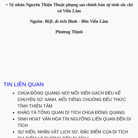
+ Sỹ nhân Nguyên Thiện Thuật phụng sao chính bản sự tính sắc chỉ
xã Viễn Lãm
Nguồn: BQL di tích Đình - Đền Viễn Lãm
Phương Thịnh
TIN LIÊN QUAN
CHÙA ĐÔNG QUANG NƠI MỖI VIÊN GẠCH ĐỀU KỂ
CHUYỆN SỬ XANH, MỖI TIẾNG CHUÔNG ĐỀU THỨC
TỈNH THIỆN TÂM
KHẢO TẢ TỔNG QUAN DI TÍCH CHÙA ĐÔNG QUANG
SINH HOẠT VĂN HÓA TÍN NGƯỠNG LIÊN QUAN ĐẾN DI
TÍCH
SỰ KIỆN, NHÂN VẬT LỊCH SỬ, ĐẶC ĐIỂM CỦA DI TÍCH