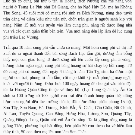
Lúc đó có cung phi thứ 6 tên là Hoàng Bích Nương cha mẹ nàng vốn
người ở Trang La Phù phủ Đà Giang, cha họ Ngô Húy Độ, mẹ họ Khổng
Thu Song, 45 tuổi mới có mang rồi sinh ra Bích Nương, nàng đẹp tuyệt
trần dáng vẻ diễm kiều như tiên nữ, chốn trần gian ít người sánh kịp với
nàng. Năm 15 tuổi vua tuyển vào làm cung phi, nàng rất được lòng nhà
vua và các quan quần thần bên trên. Vua mời nàng đến lập làm đệ lục cung
phi triều Lạc Vương.
Trải qua 10 năm cung phi vẫn chưa có mang. Một hôm cung phi và thị nữ
xuất du ra ngoài thành đến bãi sông Bạch Hạc tắm gội, đương tắm bỗng
thấy một con giao long từ dưới sông nổi lên cuốn lấy cung phi 3 vòng,
hương thơm ngào ngạt, cung phi bàng hoàng sợ hãi chạy bộ hồi cung. Từ
đó cung phi có mang, đến ngày 4 tháng 5 năm Tân Tỵ, sinh hạ được một
người con trai, phong tự lẫm lẫm, cốt mạo khôi kỳ, mắt phượng mày ngài,
khác với người thường. Được hơn 100 ngày hoàng đế cho gọi vào triều đặt
tên là Hoàng Quản Công thuộc về thủy bộ. (Lạc Long Quân lấy Âu Cơ
sinh ra 100 trứng nở 100 người con trai đều là anh hùng quán thế, dũng
lược hơn người đến lúc trưởng thành, đất nước được phân phong 15 bộ;
Sơn Tây; Sơn Nam; Hải Dương; Kinh Bắc, Ái Châu, Côn Châu; Bồ Chính;
Ai Lao; Tuyên Quang; Cao Bằng; Hưng Hóa; Lương Sơn; Quảng Tây;
Quảng Đông): Long Quân nói với Âu Cơ rằng: Ta là giống rỗng nàng là
giống Tiên, phương loại bất đồng, bèn phân 50 con theo cha về biển làm
thủy tinh, 50 con theo mẹ lên non làm Sơn Thần.