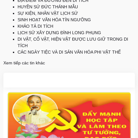
ĐỊA ĐIỂM VÀ ĐƯỜNG ĐẾN DI TÍCH
HUYỀN SỬ ĐỨC THÁNH MẪU
SỰ KIỆN, NHÂN VẬT LỊCH SỬ
SINH HOẠT VĂN HÓA TÍN NGƯỠNG
KHẢO TẢ DI TÍCH
LỊCH SỬ XÂY DỰNG ĐÌNH LONG PHỤNG
DI VẬT, CỔ VẬT, HIỆN VẬT ĐƯỢC LƯU GIỮ TRONG DI
TÍCH
CÁC NGÀY TIỆC VÀ DI SẢN VĂN HÓA PHI VẬT THỂ
Xem tiếp các tin khác