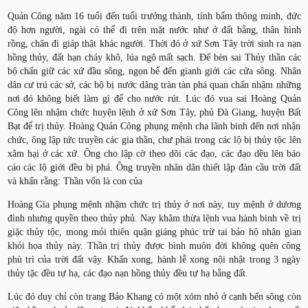
Quản Công năm 16 tuổi đến tuổi trưởng thành, tính bẩm thông minh, đức
độ hơn người, ngài có thể đi trên mặt nước như ở đất bằng, thân hình
rồng, chân đi giáp thật khác người. Thời đó ở xứ Sơn Tây trời sinh ra nạn
hồng thủy, đất hạn cháy khô, lúa ngô mất sạch. Đế bèn sai Thủy thần các
bộ chấn giữ các xứ đầu sông, ngọn bể đến gianh giới các cửa sông. Nhân
dân cư trú các sở, các bộ bị nước dâng tràn tàn phá quan chấn nhậm những
nơi đó không biết làm gì để cho nước rút. Lúc đó vua sai Hoàng Quản
Công lên nhậm chức huyện lệnh ở xứ Sơn Tây, phủ Đà Giang, huyện Bất
Bạt để trị thủy. Hoàng Quản Công phụng mệnh cha lãnh binh đến nơi nhận
chức, ông lập tức truyền các gia thần, chư phái trong các lộ bị thủy tộc lên
xâm hại ở các xứ. Ông cho lập cờ theo dõi các đạo, các đạo dều lên báo
cáo các lộ giới đều bị phá. Ông truyền nhân dân thiết lập đàn cầu trời đất
và khấn rằng: Thần vốn là con của
Hoàng Gia phụng mệnh nhậm chức trị thủy ở nơi này, tuy mệnh ở dương
đình nhưng quyền theo thủy phủ. Nay khâm thừa lệnh vua hành binh về trị
giặc thủy tộc, mong mỏi thiên quận giáng phúc trừ tai bảo hộ nhân gian
khỏi họa thủy này. Thần trị thủy được bình muôn đời không quên công
phù trì của trời đất vậy. Khấn xong, hành lễ xong nội nhật trong 3 ngày
thủy tặc đều tự hạ, các đạo nạn hồng thủy đều tự hạ bằng đất.
Lúc đó duy chỉ còn trang Bảo Khang có một xóm nhỏ ở cạnh bến sông còn