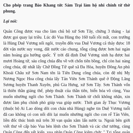
Cho phép trang Bảo Khang tức Sám Trại làm hộ nhi chính từ thờ
phung.
Lại nói:
Quản Công được vua cho làm chủ bộ xứ Sơn Tây, chừng 3 tháng - lại
được gọi quay lại triều. Lúc đó Vua Hùng thọ 160 tuổi rồi mất, con trưởng
là Hùng Duệ Vương nối ngôi, truyền đến vua Duệ Vương cả thảy đựoc 18
đời vận nước suy vong, đất nước cáo chung, tổng cộng được hơn hai ngàn
năm hoàng gia hưởng quốc. Ý trời đã định Duệ Vương sinh hạ được hai
mươi Hoàng tử, sáu công chúa đều về với chốn tiên bồng, chỉ còn hai nàng
công chúa, đệ nhất lấy Chử Đồng Tử quê xã Đa Hòa, huyện Đông An phủ
Khoái Châu xứ Sơn Nam tên là Tiên Dung công chúa, còn đệ nhị Mỵ
Nương Ngọc Hoa công chúa lấy Tản Viên Sơn Thánh quê ở Động Lăng
Sương huyện Thanh Xuyên, phủ Gia Hưng, xứ Sơn Tây. Sơn Thánh vốn
là thiên thần giáng thế, phép thuật của thần tiên, biển hóa vô cùng, Vua
muốn nhường ngôi cho Sơn Thánh. Sơn Thánh từ chối không nhận, xin
được làm phụ chính phò giúp vua giúp nước. Thời gian ấy Thục Vương
(thuộc bộ Ai Lao dòng dõi con cháu nhà Hùng) nghe tin Duệ Vương tuổi
đã cao không có con nối dõi lại muốn nhường ngôi cho con rể Tản Viên,
liền đốc thúc binh mã trên 30 vạn quân xâm lấn nước ta. Ngoài bên giới
viết thư về cấp báo Vua bèn lệnh cho Sơn Thánh và các chư tướng, cùng
Quản Công đến yết kiến, vua phân Quản Công kiêm chức " Tri tổng quản