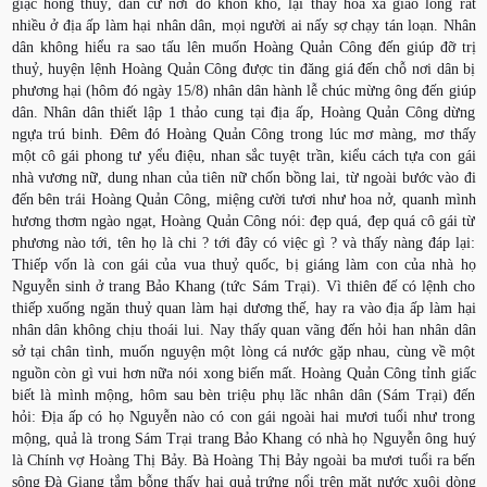
giặc hồng thuỷ, dân cư nơi đó khốn khổ, lại thấy hoa xà giao long rất
nhiều ở địa ấp làm hại nhân dân, mọi người ai nấy sợ chạy tán loạn. Nhân
dân không hiểu ra sao tấu lên muốn Hoàng Quản Công đến giúp đỡ trị
thuỷ, huyện lệnh Hoàng Quản Công được tin đăng giá đến chỗ nơi dân bị
phương hại (hôm đó ngày 15/8) nhân dân hành lễ chúc mừng ông đến giúp
dân. Nhân dân thiết lập 1 thảo cung tại địa ấp, Hoàng Quản Công dừng
ngựa trú binh. Đêm đó Hoàng Quản Công trong lúc mơ màng, mơ thấy
một cô gái phong tư yểu điệu, nhan sắc tuyệt trần, kiểu cách tựa con gái
nhà vương nữ, dung nhan của tiên nữ chốn bồng lai, từ ngoài bước vào đi
đến bên trái Hoàng Quản Công, miệng cười tươi như hoa nở, quanh mình
hương thơm ngào ngạt, Hoàng Quản Công nói: đẹp quá, đẹp quá cô gái từ
phương nào tới, tên họ là chi ? tới đây có việc gì ? và thấy nàng đáp lại:
Thiếp vốn là con gái của vua thuỷ quốc, bị giáng làm con của nhà họ
Nguyễn sinh ở trang Bảo Khang (tức Sám Trại). Vì thiên đế có lệnh cho
thiếp xuống ngăn thuỷ quan làm hại dương thế, hay ra vào địa ấp làm hại
nhân dân không chịu thoái lui. Nay thấy quan vãng đến hỏi han nhân dân
sở tại chân tình, muốn nguyện một lòng cá nước gặp nhau, cùng về một
nguồn còn gì vui hơn nữa nói xong biến mất. Hoàng Quản Công tỉnh giấc
biết là mình mộng, hôm sau bèn triệu phụ lãc nhân dân (Sám Trại) đến
hỏi: Địa ấp có họ Nguyễn nào có con gái ngoài hai mươi tuổi như trong
mộng, quả là trong Sám Trại trang Bảo Khang có nhà họ Nguyễn ông huý
là Chính vợ Hoàng Thị Bảy. Bà Hoàng Thị Bảy ngoài ba mươi tuổi ra bến
sông Đà Giang tắm bỗng thấy hai quả trứng nổi trên mặt nước xuôi dòng