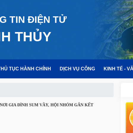
 TIN ĐIỆN TỬ
NH THỦY
THỦ TỤC HÀNH CHÍNH
DỊCH VỤ CÔNG
KINH TẾ - V
NƠI GIA ĐÌNH SUM VẦY, HỘI NHÓM GẮN KẾT