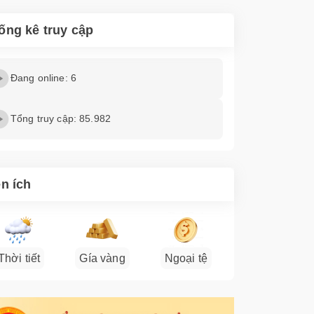
ống kê truy cập
Đang online: 6
Tổng truy cập: 85.982
ện ích
Thời tiết
Gía vàng
Ngoại tệ