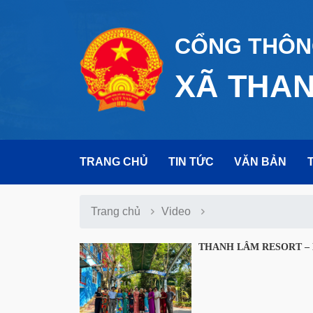
CỔNG THÔNG
XÃ THA
TRANG CHỦ
TIN TỨC
VĂN BẢN
Trang chủ
Video
THANH LÂM RESORT – 