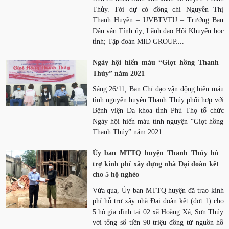
Thủy. Tới dự có đồng chí Nguyễn Thị
Thanh Huyền – UVBTVTU – Trưởng Ban
Dân vận Tỉnh ủy; Lãnh đạo Hội Khuyến học
tỉnh; Tập đoàn MID GROUP....
Ngày hội hiến máu “Giọt hồng Thanh
Thủy” năm 2021
Sáng 26/11, Ban Chỉ đạo vận động hiến máu
tình nguyện huyện Thanh Thủy phối hợp với
Bệnh viện Đa khoa tỉnh Phú Thọ tổ chức
Ngày hội hiến máu tình nguyện “Giọt hồng
Thanh Thủy” năm 2021.
Ủy ban MTTQ huyện Thanh Thủy hỗ
trợ kinh phí xây dựng nhà Đại đoàn kết
cho 5 hộ nghèo
Vừa qua, Ủy ban MTTQ huyện đã trao kinh
phí hỗ trợ xây nhà Đại đoàn kết (đợt 1) cho
5 hộ gia đình tại 02 xã Hoàng Xá, Sơn Thủy
với tổng số tiền 90 triệu đồng từ nguồn hỗ