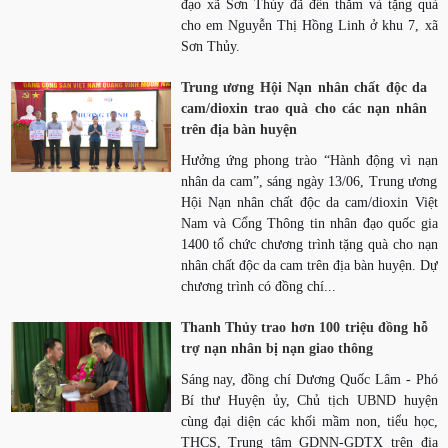
đạo xã Sơn Thủy đã đến thăm và tặng quà
cho em Nguyễn Thị Hồng Linh ở khu 7, xã
Sơn Thủy.
Trung ương Hội Nạn nhân chất độc da
cam/dioxin trao quà cho các nạn nhân
trên địa bàn huyện
Hưởng ứng phong trào “Hành động vì nạn
nhân da cam”, sáng ngày 13/06, Trung ương
Hội Nạn nhân chất độc da cam/dioxin Việt
Nam và Cổng Thông tin nhân đạo quốc gia
1400 tổ chức chương trình tặng quà cho nạn
nhân chất độc da cam trên địa bàn huyện. Dự
chương trình có đồng chí...
Thanh Thủy trao hơn 100 triệu đồng hỗ
trợ nạn nhân bị nạn giao thông
Sáng nay, đồng chí Dương Quốc Lâm - Phó
Bí thư Huyện ủy, Chủ tịch UBND huyện
cùng đại diện các khối mầm non, tiểu học,
THCS, Trung tâm GDNN-GDTX trên địa