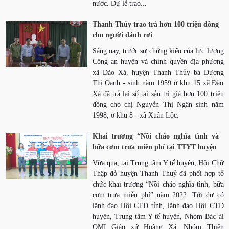
nước. Dự lễ trao...
Thanh Thủy trao trả hơn 100 triệu đồng
cho người đánh rơi
Sáng nay, trước sự chứng kiến của lực lượng
Công an huyện và chính quyền địa phương
xã Đào Xá, huyện Thanh Thủy bà Dương
Thị Oanh - sinh năm 1959 ở khu 15 xã Đào
Xá đã trả lại số tài sản trị giá hơn 100 triệu
đồng cho chị Nguyễn Thị Ngân sinh năm
1998, ở khu 8 - xã Xuân Lộc.
Khai trương “Nồi cháo nghĩa tình và
bữa cơm trưa miễn phí tại TTYT huyện
Vừa qua, tại Trung tâm Y tế huyện, Hội Chữ
Thập đỏ huyện Thanh Thuỷ đã phối hợp tổ
chức khai trương “Nồi cháo nghĩa tình, bữa
cơm trưa miễn phí” năm 2022. Tới dự có
lãnh đạo Hội CTĐ tỉnh, lãnh đạo Hội CTĐ
huyện, Trung tâm Y tế huyện, Nhóm Bác ái
OMI Giáo xứ Hoàng Xá, Nhóm Thiện