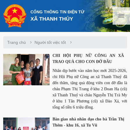
CỔNG THÔNG TIN ĐIỆN TỬ
XÃ THANH THỦY
Trang chủ
Người tốt việc tốt
CHI HỘI PHỤ NỮ CÔNG AN XÃ
TRAO QUÀ CHO CON ĐỠ ĐẦU
Nhân dịp bước vào năm học mới 2025-2026,
chi Hội Phụ nữ Công an xã Thanh Thuỷ đã
đến thăm, tặng quà động viên con đỡ đầu là
cháu Phạm Thị Trang ở khu 2 Đoan Hạ (cũ)
xã Thanh Thuỷ và cháu Nguyễn Thị Trà My
ở khu 1 Tân Phương (cũ) xã Đào Xá, với
tổng số tiền 6 triệu đồng.
Bàn giao nhà nhân đạo cho bà Trần Thị
Thêm - khu 16, xã Tu Vũ