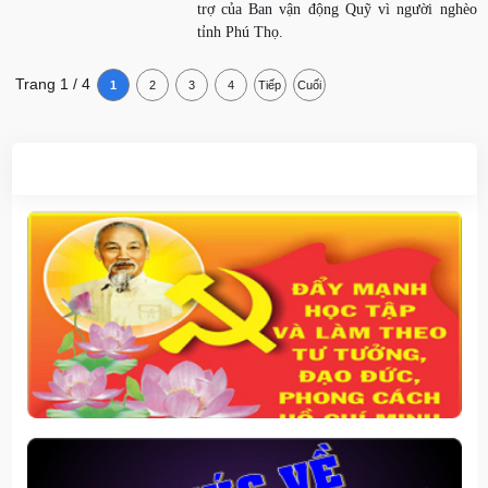
trợ của Ban vận động Quỹ vì người nghèo
tỉnh Phú Thọ.
Trang 1 / 4
1
2
3
4
Tiếp
Cuối