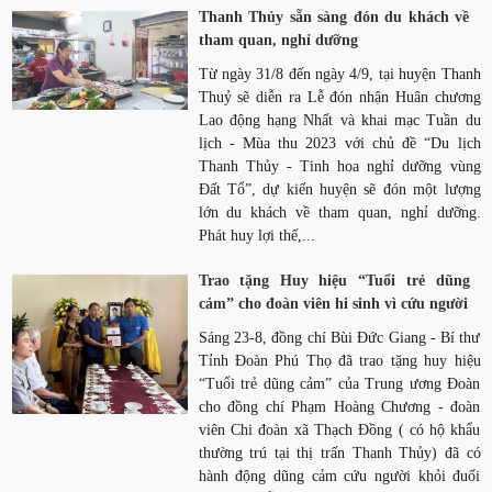
Thanh Thủy sẵn sàng đón du khách về
tham quan, nghỉ dưỡng
Từ ngày 31/8 đến ngày 4/9, tại huyện Thanh
Thuỷ sẽ diễn ra Lễ đón nhận Huân chương
Lao động hạng Nhất và khai mạc Tuần du
lịch - Mùa thu 2023 với chủ đề “Du lịch
Thanh Thủy - Tinh hoa nghỉ dưỡng vùng
Đất Tổ”, dự kiến huyện sẽ đón một lượng
lớn du khách về tham quan, nghỉ dưỡng.
Phát huy lợi thế,...
Trao tặng Huy hiệu “Tuổi trẻ dũng
cảm” cho đoàn viên hi sinh vì cứu người
Sáng 23-8, đồng chí Bùi Đức Giang - Bí thư
Tỉnh Đoàn Phú Thọ đã trao tặng huy hiệu
“Tuổi trẻ dũng cảm” của Trung ương Đoàn
cho đồng chí Phạm Hoàng Chương - đoàn
viên Chi đoàn xã Thạch Đồng ( có hộ khẩu
thường trú tại thị trấn Thanh Thủy) đã có
hành động dũng cảm cứu người khỏi đuối