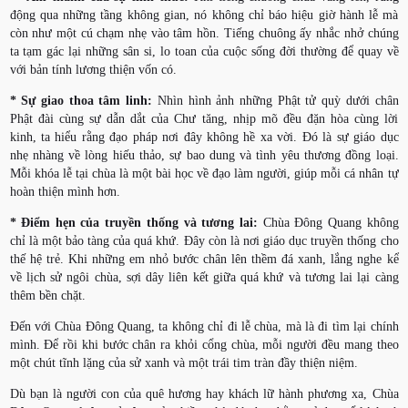
động qua những tầng không gian, nó không chỉ báo hiệu giờ hành lễ mà
còn như một cú chạm nhẹ vào tâm hồn. Tiếng chuông ấy nhắc nhở chúng
ta tạm gác lại những sân si, lo toan của cuộc sống đời thường để quay về
với bản tính lương thiện vốn có.
* Sự giao thoa tâm linh:
Nhìn hình ảnh những Phật tử quỳ dưới chân
Phật đài cùng sự dẫn dắt của Chư tăng, nhịp mõ đều đặn hòa cùng lời
kinh, ta hiểu rằng đạo pháp nơi đây không hề xa vời. Đó là sự giáo dục
nhẹ nhàng về lòng hiếu thảo, sự bao dung và tình yêu thương đồng loại.
Mỗi khóa lễ tại chùa là một bài học về đạo làm người, giúp mỗi cá nhân tự
hoàn thiện mình hơn.
* Điểm hẹn của truyền thống và tương lai:
Chùa Đông Quang không
chỉ là một bảo tàng của quá khứ. Đây còn là nơi giáo dục truyền thống cho
thế hệ trẻ. Khi những em nhỏ bước chân lên thềm đá xanh, lắng nghe kể
về lịch sử ngôi chùa, sợi dây liên kết giữa quá khứ và tương lai lại càng
thêm bền chặt.
Đến với Chùa Đông Quang, ta không chỉ đi lễ chùa, mà là đi tìm lại chính
mình. Để rồi khi bước chân ra khỏi cổng chùa, mỗi người đều mang theo
một chút tĩnh lặng của sử xanh và một trái tim tràn đầy thiện niệm.
Dù bạn là người con của quê hương hay khách lữ hành phương xa, Chùa