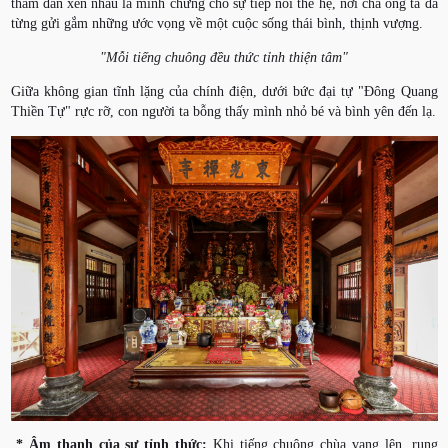
thẫm đan xen nhau là minh chứng cho sự tiếp nối thế hệ, nơi cha ông ta đã
từng gửi gắm những ước vọng về một cuộc sống thái bình, thịnh vượng.
"Mỗi tiếng chuông đều thức tỉnh thiện tâm"
Giữa không gian tĩnh lặng của chính điện, dưới bức đại tự "Đông Quang
Thiền Tự" rực rỡ, con người ta bỗng thấy mình nhỏ bé và bình yên đến lạ.
* Âm thanh của sự tỉnh thức:
Khi tiếng chuông chùa vang lên, rung