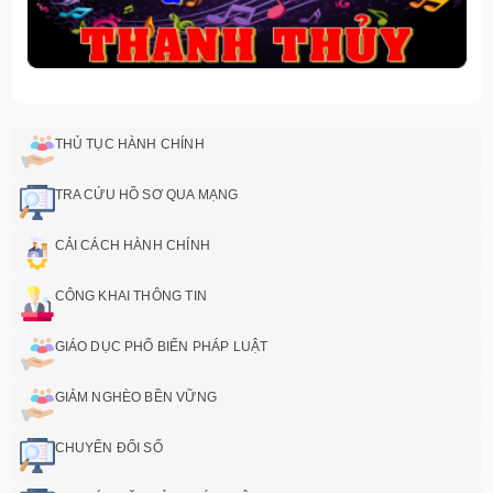
THỦ TỤC HÀNH CHÍNH
TRA CỨU HỒ SƠ QUA MẠNG
CẢI CÁCH HÀNH CHÍNH
CÔNG KHAI THÔNG TIN
GIÁO DỤC PHỔ BIẾN PHÁP LUẬT
GIẢM NGHÈO BỀN VỮNG
CHUYỂN ĐỔI SỐ