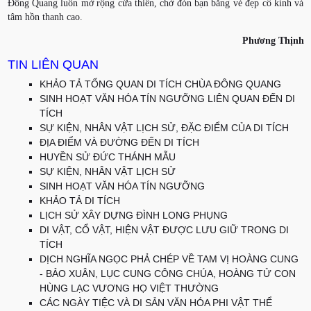
Đông Quang luôn mở rộng cửa thiền, chờ đón bạn bằng vẻ đẹp cổ kính và
tâm hồn thanh cao.
Phương Thịnh
TIN LIÊN QUAN
KHẢO TẢ TỔNG QUAN DI TÍCH CHÙA ĐÔNG QUANG
SINH HOẠT VĂN HÓA TÍN NGƯỠNG LIÊN QUAN ĐẾN DI
TÍCH
SỰ KIỆN, NHÂN VẬT LỊCH SỬ, ĐẶC ĐIỂM CỦA DI TÍCH
ĐỊA ĐIỂM VÀ ĐƯỜNG ĐẾN DI TÍCH
HUYỀN SỬ ĐỨC THÁNH MẪU
SỰ KIỆN, NHÂN VẬT LỊCH SỬ
SINH HOẠT VĂN HÓA TÍN NGƯỠNG
KHẢO TẢ DI TÍCH
LỊCH SỬ XÂY DỰNG ĐÌNH LONG PHỤNG
DI VẬT, CỔ VẬT, HIỆN VẬT ĐƯỢC LƯU GIỮ TRONG DI
TÍCH
DỊCH NGHĨA NGỌC PHẢ CHÉP VỀ TAM VỊ HOÀNG CUNG
- BẢO XUÂN, LỤC CUNG CÔNG CHÚA, HOÀNG TỬ CON
HÙNG LẠC VƯƠNG HỌ VIỆT THƯỜNG
CÁC NGÀY TIỆC VÀ DI SẢN VĂN HÓA PHI VẬT THỂ