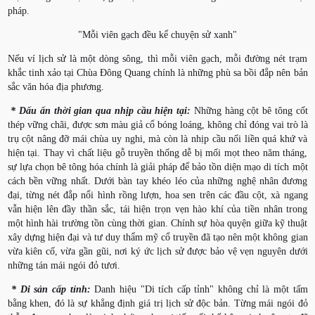
pháp.
"Mỗi viên gạch đều kể chuyện sử xanh"
Nếu ví lịch sử là một dòng sông, thì mỗi viên gạch, mỗi đường nét trạm
khắc tinh xảo tại Chùa Đông Quang chính là những phù sa bồi đắp nên bản
sắc văn hóa địa phương.
* Dấu ấn thời gian
qua nhịp cầu hiện tại:
Những hàng cột bê tông cốt
thép vững chãi, được sơn màu giả cổ bóng loáng, không chỉ đóng vai trò là
trụ cột nâng đỡ mái chùa uy nghi, mà còn là nhịp cầu nối liền quá khứ và
hiện tại. Thay vì chất liệu gỗ truyền thống dễ bị mối mọt theo năm tháng,
sự lựa chọn bê tông hóa chính là giải pháp để bảo tồn diện mạo di tích một
cách bền vững nhất. Dưới bàn tay khéo léo của những nghệ nhân đương
đại, từng nét đắp nổi hình rồng lượn, hoa sen trên các đầu cột, xà ngang
vẫn hiện lên đầy thần sắc, tái hiện trọn vẹn hào khí của tiền nhân trong
một hình hài trường tồn cùng thời gian. Chính sự hòa quyện giữa kỹ thuật
xây dựng hiện đại và tư duy thẩm mỹ cổ truyền đã tạo nên một không gian
vừa kiên cố, vừa gần gũi, nơi ký ức lịch sử được bảo vệ vẹn nguyên dưới
những tán mái ngói đỏ tươi.
* Di sản cấp tỉnh:
Danh hiệu "Di tích cấp tỉnh" không chỉ là một tấm
bằng khen, đó là sự khẳng định giá trị lịch sử độc bản. Từng mái ngói đỏ