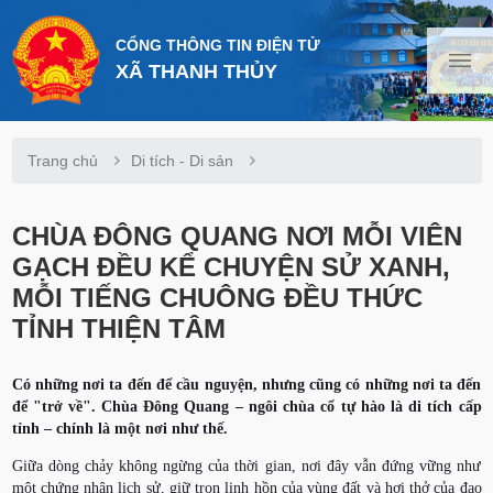
CỔNG THÔNG TIN ĐIỆN TỬ
XÃ THANH THỦY
Trang chủ
Di tích - Di sản
CHÙA ĐÔNG QUANG NƠI MỖI VIÊN
GẠCH ĐỀU KỂ CHUYỆN SỬ XANH,
MỖI TIẾNG CHUÔNG ĐỀU THỨC
TỈNH THIỆN TÂM
Có những nơi ta đến để cầu nguyện, nhưng cũng có những nơi ta đến
để "trở về". Chùa Đông Quang – ngôi chùa cổ tự hào là di tích cấp
tỉnh – chính là một nơi như thế.
Giữa dòng chảy không ngừng của thời gian, nơi đây vẫn đứng vững như
một chứng nhân lịch sử, giữ trọn linh hồn của vùng đất và hơi thở của đạo