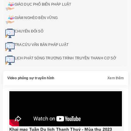
GIÁO DỤC PHỔ BIẾN PHÁP LUẬT
GIẢM NGHÈO BỀN VỮNG
CHUYỂN ĐỔI SỐ
TRA CỨU VĂN BẢN PHÁP LUẬT
LỊCH PHÁT SÓNG TRƯƠNG TRÌNH TRUYỀN THANH CƠ SỞ
Video phóng sự truyền hình
Xem thêm
Khai mạc Tuần Du lịch Thanh Thuỷ - Mùa thu 2023