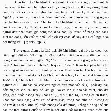
Chủ tịch Hồ Chí Minh khẳng định, khoa học công nghệ chính là
điều kiện để tiến lên chủ nghĩa xã hội, chúng ta chỉ có thể xây dựng thành
công xã hội xã hội chủ nghĩa trên nền tảng một nền kỹ thuật tiên tiến.
Người ví khoa học như chiếc “đòn bẩy” để xoay chuyển tình trạng nghèo
nàn lạc hậu của đất nước. Chủ tịch Hồ Chí Minh nhấn mạnh: “Nhiệm vụ
của khoa học, kỹ thuật là cực kì quan trọng, cho nên mọi ngành, mọi
người đều phải tham gia công tác khoa học, kỹ thuật, để nâng cao năng
suất lao động, sản xuất ra nhiều của cải vật chất, để xây dựng chủ nghĩa xã
hội thắng lợi " [2; tr98, tập 14].
Trong quan điểm của Chủ tịch Hồ Chí Minh, vai trò của khoa học,
công nghệ đối với đời sống xã hội còn được thể hiện ở mục tiêu của hoạt
động khoa học và công nghệ. Người chỉ rõ khoa học công nghệ là công cụ
để thực hiện mục tiêu chính trị "ích quốc, lợi dân". Khoa học phải làm cho
đời sống nhân dân ấm no, hạnh phúc hơn. Phát biểu tại Đại hội đại biểu
toàn quốc lần thứ nhất của Hội Phổ biến khoa học, kỹ thuật Việt Nam ngày
18/5/1963, Chủ tịch Hồ Chí Minh đã căn dặn các nhà khoa học lưu ý khi
nghiên cứu: “khi các cô, các chú nghiên cứu một vấn đề gì, phải đặt câu
hỏi: Nghiên cứu cái này để làm gì? Nó có ích gì cho sản xuất, cho đời
sống, cho quốc phòng hay không?" [2; tr 97, tập 14]. Trong chiến tranh,
khoa học công nghệ là vũ khí để đánh giặc, trong hòa bình đó là công cụ
để xây dựng nền kinh tế, quốc phòng của đất nước, khẳng định vị thế của
dân tộc trên trường quốc tế. Đây là nội dung cốt lõi trong quan điểm của