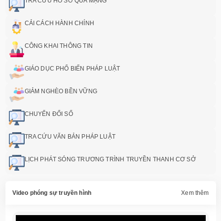
TRA CỨU HỒ SƠ QUA MẠNG
CẢI CÁCH HÀNH CHÍNH
CÔNG KHAI THÔNG TIN
GIÁO DỤC PHỔ BIẾN PHÁP LUẬT
GIẢM NGHÈO BỀN VỮNG
CHUYỂN ĐỔI SỐ
TRA CỨU VĂN BẢN PHÁP LUẬT
LỊCH PHÁT SÓNG TRƯƠNG TRÌNH TRUYỀN THANH CƠ SỞ
Video phóng sự truyền hình
Xem thêm