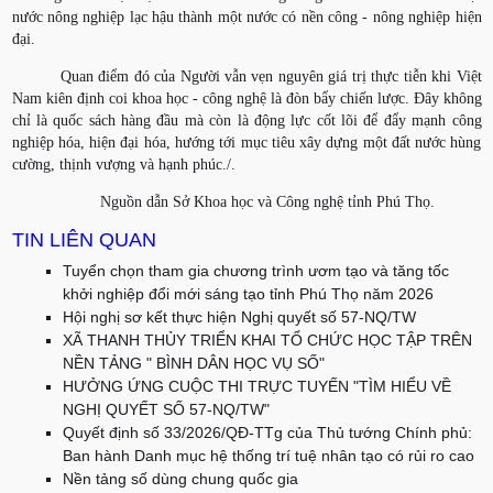
nước nông nghiệp lạc hậu thành một nước có nền công - nông nghiệp hiện
đại.
Quan điểm đó của Người vẫn vẹn nguyên giá trị thực tiễn khi Việt
Nam kiên định coi khoa học - công nghệ là đòn bẩy chiến lược. Đây không
chỉ là quốc sách hàng đầu mà còn là động lực cốt lõi để đẩy mạnh công
nghiệp hóa, hiện đại hóa, hướng tới mục tiêu xây dựng một đất nước hùng
cường, thịnh vượng và hạnh phúc./.
Nguồn dẫn Sở Khoa học và Công nghệ tỉnh Phú Thọ.
TIN LIÊN QUAN
Tuyển chọn tham gia chương trình ươm tạo và tăng tốc
khởi nghiệp đổi mới sáng tạo tỉnh Phú Thọ năm 2026
Hội nghị sơ kết thực hiện Nghị quyết số 57-NQ/TW
XÃ THANH THỦY TRIỂN KHAI TỔ CHỨC HỌC TẬP TRÊN
NỀN TẢNG " BÌNH DÂN HỌC VỤ SỐ"
HƯỞNG ỨNG CUỘC THI TRỰC TUYẾN "TÌM HIỂU VỀ
NGHỊ QUYẾT SỐ 57-NQ/TW"
Quyết định số 33/2026/QĐ-TTg của Thủ tướng Chính phủ:
Ban hành Danh mục hệ thống trí tuệ nhân tạo có rủi ro cao
Nền tảng số dùng chung quốc gia