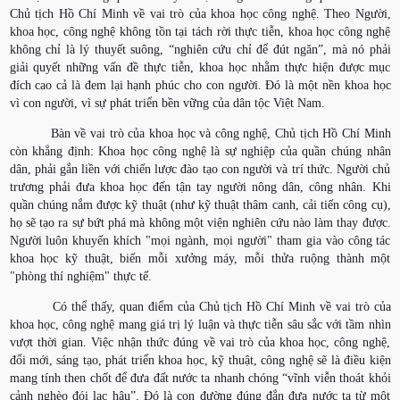
Chủ tịch Hồ Chí Minh về vai trò của khoa học công nghệ. Theo Người,
khoa học, công nghệ không tồn tại tách rời thực tiễn, khoa học công nghệ
không chỉ là lý thuyết suông, “nghiên cứu chỉ để đút ngăn”, mà nó phải
giải quyết những vấn đề thực tiễn, khoa học nhằm thực hiện được mục
đích cao cả là đem lại hạnh phúc cho con người. Đó là một nền khoa học
vì con người, vì sự phát triển bền vững của dân tộc Việt Nam.
Bàn về vai trò của khoa học và công nghệ, Chủ tịch Hồ Chí Minh
còn khẳng định: Khoa học công nghệ là sự nghiệp của quần chúng nhân
dân, phải gắn liền với chiến lược đào tạo con người và trí thức. Người chủ
trương phải đưa khoa học đến tận tay người nông dân, công nhân. Khi
quần chúng nắm được kỹ thuật (như kỹ thuật thâm canh, cải tiến công cụ),
họ sẽ tạo ra sự bứt phá mà không một viện nghiên cứu nào làm thay được.
Người luôn khuyến khích "mọi ngành, mọi người" tham gia vào công tác
khoa học kỹ thuật, biến mỗi xưởng máy, mỗi thửa ruộng thành một
"phòng thí nghiệm" thực tế.
Có thể thấy, quan điểm của Chủ tịch Hồ Chí Minh về vai trò của
khoa học, công nghệ mang giá trị lý luận và thực tiễn sâu sắc với tầm nhìn
vượt thời gian. Việc nhận thức đúng về vai trò của khoa học, công nghệ,
đổi mới, sáng tạo, phát triển khoa học, kỹ thuật, công nghệ sẽ là điều kiện
mang tính then chốt để đưa đất nước ta nhanh chóng “vĩnh viễn thoát khỏi
cảnh nghèo đói lạc hậu”. Đó là con đường đúng đắn đưa nước ta từ một