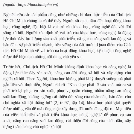
(nguồn: https://baochinhphu.vn)
Nghiên cứu các tác phẩm cũng như những chỉ đạo thực tiễn của Chủ tịch
Hồ Chí Minh chúng ta có thể thấy Người rất quan tâm đến hoạt động khoa
học, công nghệ, đặc biệt là vai trò của khoa học, công nghệ đối với đời
sống xã hội. Người xác định rõ vai trò của khoa học, công nghệ là động
lực thúc đẩy lực lượng sản xuất phát triển, nâng cao năng suất lao động và
bảo đảm sự phát triển nhanh, bền vững của đất nước. Quan điểm của Chủ
tịch Hồ Chí Minh về vai trò của hoạt động khoa học, kỹ thuật, công nghệ
được thể hiện qua những nội dung chủ yếu sau:
Trước hết, Chủ tịch Hồ Chí Minh khẳng định khoa học và công nghệ là
động lực thúc đẩy sản xuất, nâng cao đời sống xã hội và xây dựng chủ
nghĩa xã hội. Theo Người, khoa học không phải là lý thuyết suông mà phải
gắn liền với thực tiễn, Người chỉ rõ: “Khoa học phải từ sản xuất mà ra và
phải trở lại phục vụ sản xuất, phục vụ quần chúng, nhằm nâng cao năng
suất lao động, không ngừng cải thiện đời sống của nhân dân, bảo đảm cho
chủ nghĩa xã hội thắng lợi” [2; tr 97, tập 14], khoa học phải giải quyết
được những vấn đề mà công cuộc xây dựng đất nước đang đặt ra. Mục tiêu
của việc phổ biến và phát triển khoa học, công nghệ là để phục vụ sản
xuất, nâng cao năng suất lao động, cải thiện đời sống của nhân dân, xây
dựng thành công chủ nghĩa xã hội.