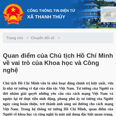
CỔNG THÔNG TIN ĐIỆN TỬ
XÃ THANH THỦY
Trang chủ
Chuyển đổi số
Quan điểm của Chủ tịch Hồ Chí Minh
về vai trò của Khoa học và Công
nghệ
Chủ tịch Hồ Chí Minh vừa là nhà hoạt động chính trị kiệt xuất, vừa
là nhà tư tưởng vĩ đại của dân tộc Việt Nam. Tư tưởng của Người ra
đời nhằm giải quyết những yêu cầu của cách mạng Việt Nam và
ngược lại từ thực tiễn sinh động, phong phú ấy tư tưởng của Người
ngày càng hoàn thiện, trở thành ánh sáng soi đường cho cách mạng
Việt Nam. Trong hệ thống tư tưởng Hồ Chí Minh, quan điểm của
Người về khoa học và công nghệ là một nội dung đặc biệt quan trọng,