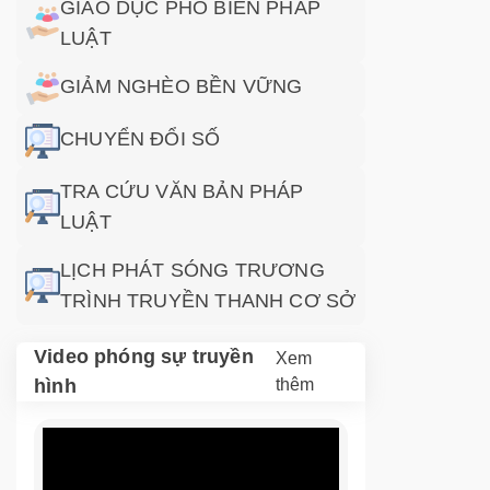
GIÁO DỤC PHỔ BIẾN PHÁP
LUẬT
GIẢM NGHÈO BỀN VỮNG
CHUYỂN ĐỔI SỐ
TRA CỨU VĂN BẢN PHÁP
LUẬT
LỊCH PHÁT SÓNG TRƯƠNG
TRÌNH TRUYỀN THANH CƠ SỞ
Video phóng sự truyền
Xem
hình
thêm