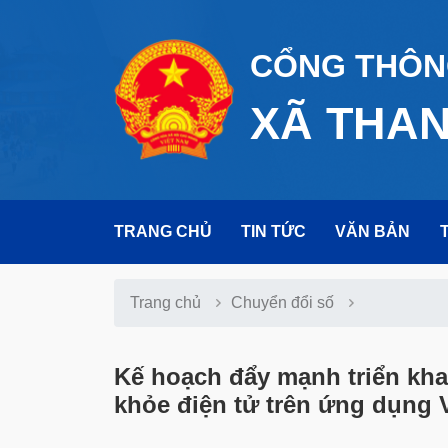
CỔNG THÔNG
XÃ THA
TRANG CHỦ
TIN TỨC
VĂN BẢN
Trang chủ
Chuyển đổi số
Kế hoạch đẩy mạnh triển khai
khỏe điện tử trên ứng dụng 