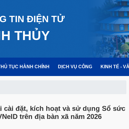
 TIN ĐIỆN TỬ
NH THỦY
THỦ TỤC HÀNH CHÍNH
DỊCH VỤ CÔNG
KINH TẾ - V
 cài đặt, kích hoạt và sử dụng Sổ sức
VNeID trên địa bàn xã năm 2026