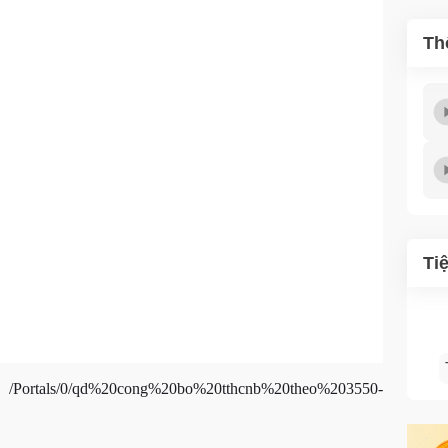
Th
Ti
:
/Portals/0/qd%20cong%20bo%20tthcnb%20theo%203550-