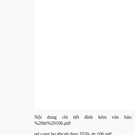
Nội dung chi tiết đính kèm văn bản
%20ttr%20106.pdf
qd cong bo tthcnb theo 3550- ttr 106.pdf