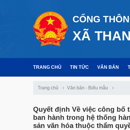
CỔNG THÔNG
XÃ THA
TRANG CHỦ
TIN TỨC
VĂN BẢN
Trang chủ
Văn bản - Biểu mẫu
Quyết định Về việc công bố 
ban hành trong hệ thống hàn
sản văn hóa thuộc thẩm quyền