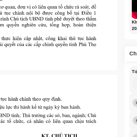
Kh
20
Ch
Ti