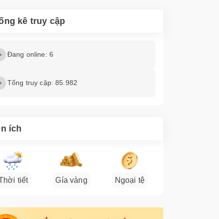
ống kê truy cập
Đang online: 6
Tổng truy cập: 85.982
ện ích
Thời tiết
Gía vàng
Ngoại tệ