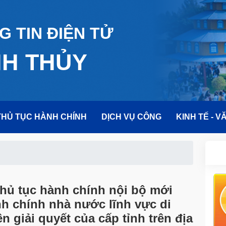
 TIN ĐIỆN TỬ
NH THỦY
THỦ TỤC HÀNH CHÍNH
DỊCH VỤ CÔNG
KINH TẾ - V
thủ tục hành chính nội bộ mới
h chính nhà nước lĩnh vực di
 giải quyết của cấp tỉnh trên địa