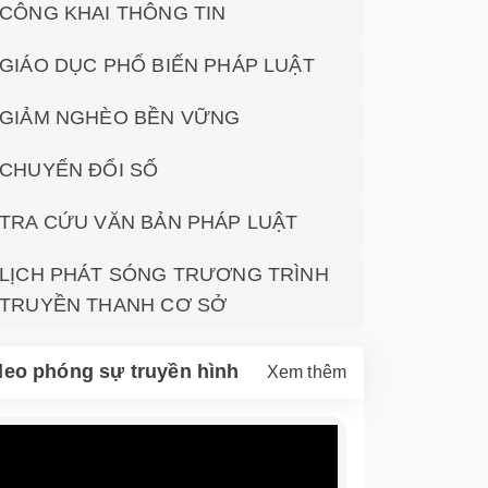
CÔNG KHAI THÔNG TIN
GIÁO DỤC PHỔ BIẾN PHÁP LUẬT
GIẢM NGHÈO BỀN VỮNG
CHUYỂN ĐỔI SỐ
TRA CỨU VĂN BẢN PHÁP LUẬT
LỊCH PHÁT SÓNG TRƯƠNG TRÌNH
TRUYỀN THANH CƠ SỞ
deo phóng sự truyền hình
Xem thêm