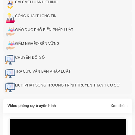
CẢI CÁCH HÀNH CHÍNH
CÔNG KHAI THÔNG TIN
GIÁO DỤC PHỔ BIẾN PHÁP LUẬT
GIẢM NGHÈO BỀN VỮNG
CHUYỂN ĐỔI SỐ
TRA CỨU VĂN BẢN PHÁP LUẬT
LỊCH PHÁT SÓNG TRƯƠNG TRÌNH TRUYỀN THANH CƠ SỞ
Video phóng sự truyền hình
Xem thêm