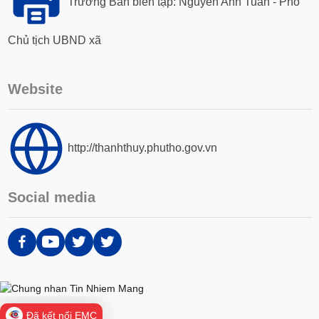
Trưởng Ban biên tập: Nguyễn Anh Tuấn - Phó
Chủ tịch UBND xã
Website
http://thanhthuy.phutho.gov.vn
Social media
Đã kết nối EMC