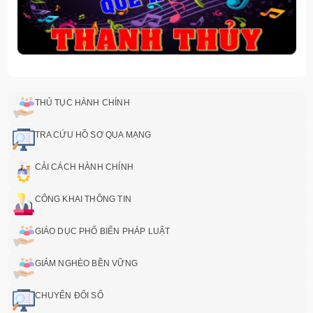
THỦ TỤC HÀNH CHÍNH
TRA CỨU HỒ SƠ QUA MẠNG
CẢI CÁCH HÀNH CHÍNH
CÔNG KHAI THÔNG TIN
GIÁO DỤC PHỔ BIẾN PHÁP LUẬT
GIẢM NGHÈO BỀN VỮNG
CHUYỂN ĐỔI SỐ