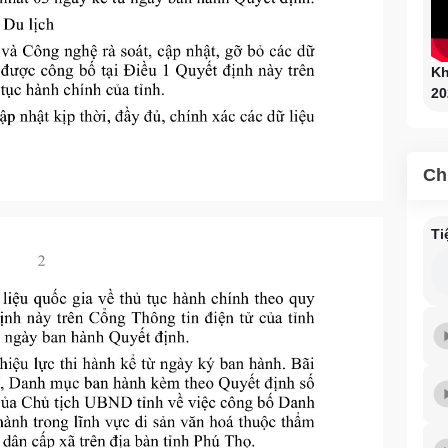
Kh
20
Ch
Ti