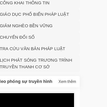
CÔNG KHAI THÔNG TIN
GIÁO DỤC PHỔ BIẾN PHÁP LUẬT
GIẢM NGHÈO BỀN VỮNG
CHUYỂN ĐỔI SỐ
TRA CỨU VĂN BẢN PHÁP LUẬT
LỊCH PHÁT SÓNG TRƯƠNG TRÌNH
TRUYỀN THANH CƠ SỞ
deo phóng sự truyền hình
Xem thêm