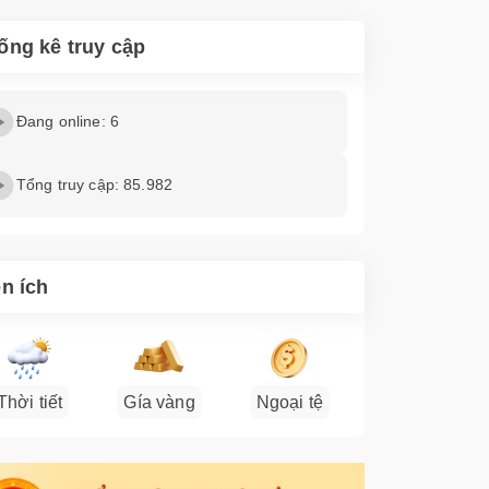
ống kê truy cập
Đang online: 6
Tổng truy cập: 85.982
ện ích
Thời tiết
Gía vàng
Ngoại tệ