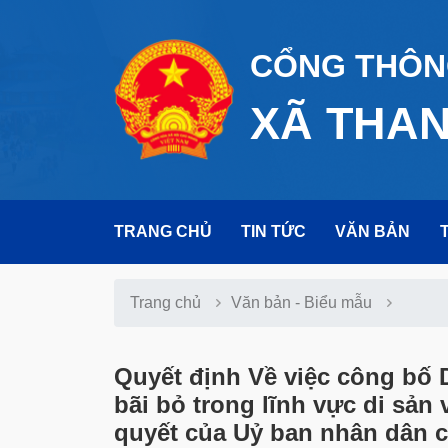
CỔNG THÔNG
XÃ THA
TRANG CHỦ
TIN TỨC
VĂN BẢN
Trang chủ
Văn bản - Biểu mẫu
Quyết định Về việc công bố 
bãi bỏ trong lĩnh vực di sản
quyết của Uỷ ban nhân dân c