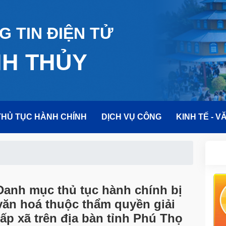
 TIN ĐIỆN TỬ
NH THỦY
THỦ TỤC HÀNH CHÍNH
DỊCH VỤ CÔNG
KINH TẾ - V
Danh mục thủ tục hành chính bị
 văn hoá thuộc thẩm quyền giải
ấp xã trên địa bàn tỉnh Phú Thọ