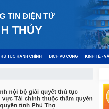
 TIN ĐIỆN TỬ
NH THỦY
THỦ TỤC HÀNH CHÍNH
DỊCH VỤ CÔNG
KINH TẾ - V
nh nội bộ giải quyết thủ tục
h vực Tài chính thuộc thẩm quyền
h quyền tỉnh Phú Thọ