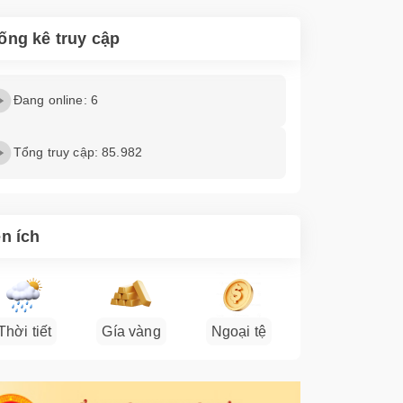
ống kê truy cập
Đang online: 6
Tổng truy cập: 85.982
ện ích
Thời tiết
Gía vàng
Ngoại tệ