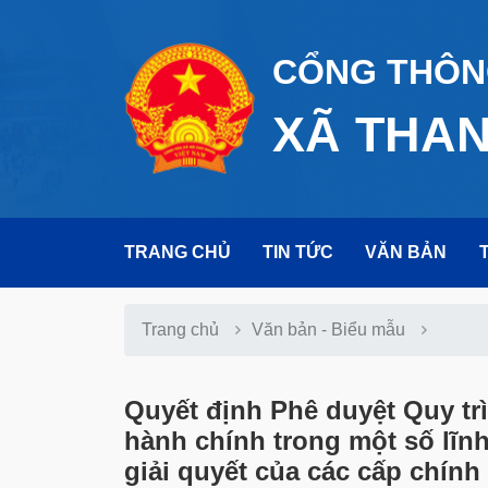
CỔNG THÔNG
XÃ THA
TRANG CHỦ
TIN TỨC
VĂN BẢN
Trang chủ
Văn bản - Biểu mẫu
Quyết định Phê duyệt Quy trì
hành chính trong một số lĩn
giải quyết của các cấp chín