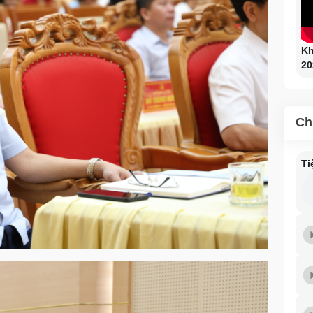
Kh
20
Ch
Ti