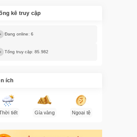
ống kê truy cập
Đang online: 6
Tổng truy cập: 85.982
ện ích
Thời tiết
Gía vàng
Ngoại tệ