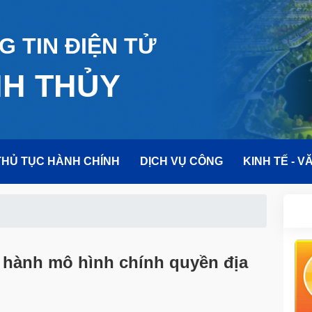
 TIN ĐIỆN TỬ
NH THỦY
THỦ TỤC HÀNH CHÍNH
DỊCH VỤ CÔNG
KINH TẾ - V
 hành mô hình chính quyền địa