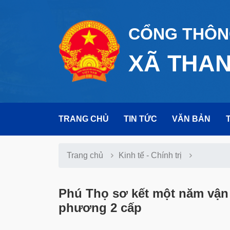
CỔNG THÔNG
XÃ THA
TRANG CHỦ
TIN TỨC
VĂN BẢN
Trang chủ
Kinh tế - Chính trị
Phú Thọ sơ kết một năm vận
phương 2 cấp