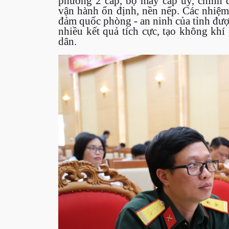
phương 2 cấp, bộ máy cấp ủy, chính q
vận hành ổn định, nền nếp. Các nhiệm v
đảm quốc phòng - an ninh của tỉnh được
nhiều kết quả tích cực, tạo không kh
dân.