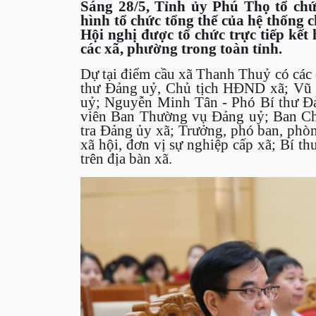
Sáng 28/5, Tỉnh ủy Phú Thọ tổ ch
hình tổ chức tổng thể của hệ thống 
Hội nghị được tổ chức trực tiếp kế
các xã, phường trong toàn tỉnh.
Dự tại điểm cầu xã Thanh Thuỷ có các 
thư Đảng uỷ, Chủ tịch HĐND xã; Vũ 
uỷ; Nguyễn Minh Tân - Phó Bí thư Đ
viên Ban Thường vụ Đảng uỷ; Ban Ch
tra Đảng ủy xã; Trưởng, phó ban, phòng
xã hội, đơn vị sự nghiệp cấp xã; Bí th
trên địa bàn xã.