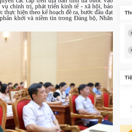
uyền các cấp trên địa bàn tỉnh đã bước vào
ụ chính trị, phát triển kinh tế - xã hội, bảo
 thực hiện theo kế hoạch đề ra, bước đầu đạt
Th
í phấn khởi và niềm tin trong Đảng bộ, Nhân
Ti