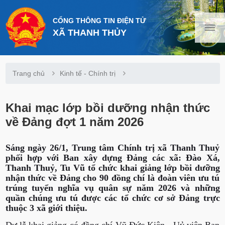
CỔNG THÔNG TIN ĐIỆN TỬ
XÃ THANH THỦY
Trang chủ
Kinh tế - Chính trị
Khai mạc lớp bồi dưỡng nhận thức
về Đảng đợt 1 năm 2026
Sáng ngày 26/1, Trung tâm Chính trị xã Thanh Thuỷ
phối hợp với Ban xây dựng Đảng các xã: Đào Xá,
Thanh Thuỷ, Tu Vũ tổ chức khai giảng lớp bồi dưỡng
nhận thức về Đảng cho 90 đồng chí là đoàn viên ưu tú
trúng tuyển nghĩa vụ quân sự năm 2026 và những
quần chúng ưu tú được các tổ chức cơ sở Đảng trực
thuộc 3 xã giới thiệu.