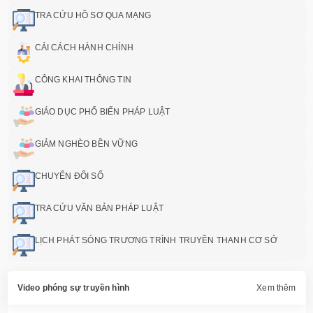
TRA CỨU HỒ SƠ QUA MẠNG
CẢI CÁCH HÀNH CHÍNH
CÔNG KHAI THÔNG TIN
GIÁO DỤC PHỔ BIẾN PHÁP LUẬT
GIẢM NGHÈO BỀN VỮNG
CHUYỂN ĐỔI SỐ
TRA CỨU VĂN BẢN PHÁP LUẬT
LỊCH PHÁT SÓNG TRƯƠNG TRÌNH TRUYỀN THANH CƠ SỞ
Video phóng sự truyền hình
Xem thêm