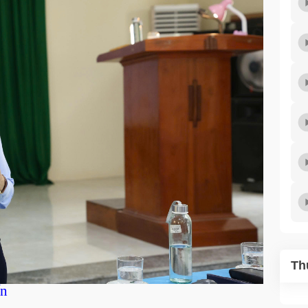
Th
ấn