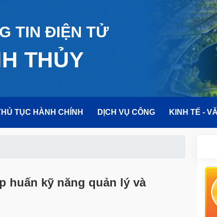
 TIN ĐIỆN TỬ
NH THỦY
THỦ TỤC HÀNH CHÍNH
DỊCH VỤ CÔNG
KINH TẾ - V
ập huấn kỹ năng quản lý và