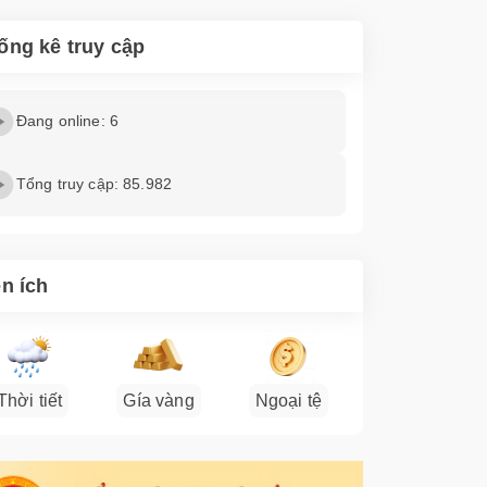
ống kê truy cập
Đang online: 6
Tổng truy cập: 85.982
ện ích
Thời tiết
Gía vàng
Ngoại tệ