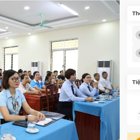
Th
Ti