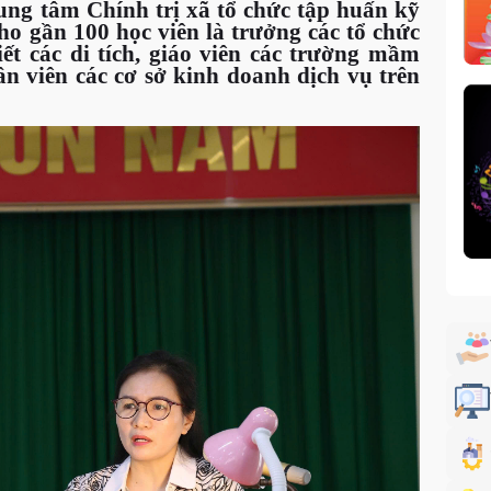
ng tâm Chính trị xã tổ chức tập huấn kỹ
ho gần 100 học viên là trưởng các tổ chức
ết các di tích, giáo viên các trường mầm
ân viên các cơ sở kinh doanh dịch vụ trên