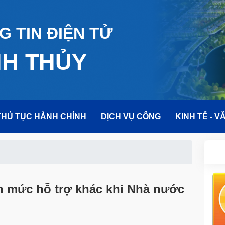
 TIN ĐIỆN TỬ
NH THỦY
THỦ TỤC HÀNH CHÍNH
DỊCH VỤ CÔNG
KINH TẾ - V
h mức hỗ trợ khác khi Nhà nước