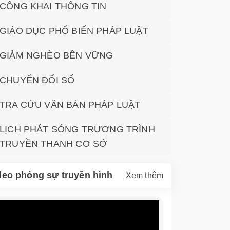
CÔNG KHAI THÔNG TIN
GIÁO DỤC PHỔ BIẾN PHÁP LUẬT
GIẢM NGHÈO BỀN VỮNG
CHUYỂN ĐỔI SỐ
TRA CỨU VĂN BẢN PHÁP LUẬT
LỊCH PHÁT SÓNG TRƯƠNG TRÌNH
TRUYỀN THANH CƠ SỞ
deo phóng sự truyền hình
Xem thêm