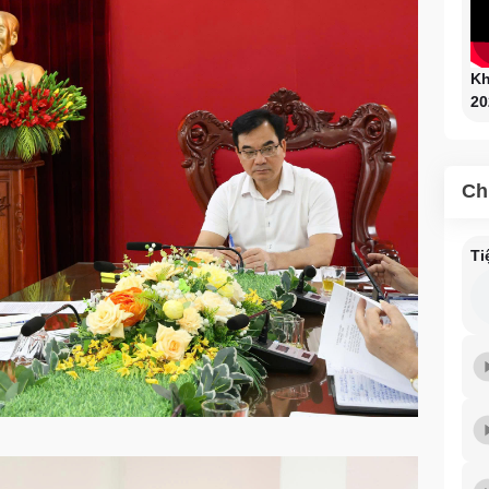
Kh
20
Ch
Ti