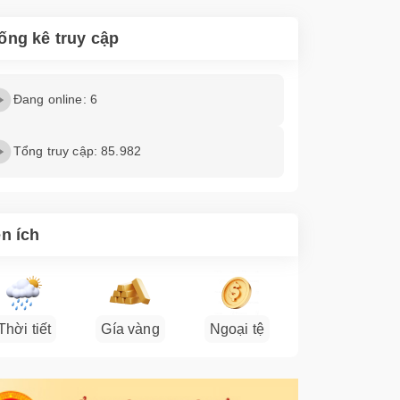
ống kê truy cập
Đang online: 6
Tổng truy cập: 85.982
ện ích
Thời tiết
Gía vàng
Ngoại tệ