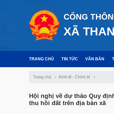
CỔNG THÔNG
XÃ THA
TRANG CHỦ
TIN TỨC
VĂN BẢN
Trang chủ
Kinh tế - Chính trị
Hội nghị về dự thảo Quy địn
thu hồi đất trên địa bàn xã