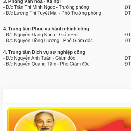
3. Phòng Văn hoá - Xã hội
- Đ/c Trần Thị Minh Ngọc - Trưởng phòng
ĐT
- Đ/c Lương Thị Tuyết Mai - Phó Trưởng phòng
ĐT
4. Trung tâm Phục vụ hành chính công
- Đ/c Nguyễn Đăng Khoa - Giám Đốc
ĐT
- Đ/c Nguyễn Hồng Hương - Phó Giám đốc
ĐT
4. Trung tâm Dịch vụ sự nghiệp công
- Đ/c Nguyễn Anh Tuấn - Giám đốc
ĐT
- Đ/c Nguyễn Quang Tâm - Phó Giám đốc
ĐT