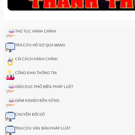
THỦ TỤC HÀNH CHÍNH
TRA CỨU HỒ SƠ QUA MẠNG
CẢI CÁCH HÀNH CHÍNH
CÔNG KHAI THÔNG TIN
GIÁO DỤC PHỔ BIẾN PHÁP LUẬT
GIẢM NGHÈO BỀN VỮNG
CHUYỂN ĐỔI SỐ
TRA CỨU VĂN BẢN PHÁP LUẬT