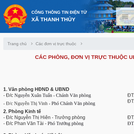
CỔNG THÔNG TIN ĐIỆN TỬ
XÃ THANH THỦY
Trang chủ
Các đơn vị trực thuộc
CÁC PHÒNG, ĐƠN VỊ TRỰC THUỘC U
1. Văn phòng HĐND & UBND
- Đ/c
Nguyễn Xuân Tuấn - Chánh Văn phòng
ĐT
ĐT
- Đ/c Nguyễn Thị Vinh
- Phó Chánh Văn phòng
2. Phòng Kinh tế
- Đ/c Nguyễn Thị Hiên - Trưởng phòng
ĐT
- Đ/c Phan Văn Tài -
Phó Trưởng phòng
ĐT