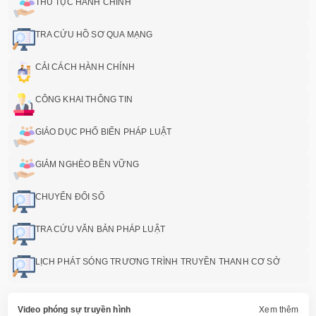
THỦ TỤC HÀNH CHÍNH
TRA CỨU HỒ SƠ QUA MẠNG
CẢI CÁCH HÀNH CHÍNH
CÔNG KHAI THÔNG TIN
GIÁO DỤC PHỔ BIẾN PHÁP LUẬT
GIẢM NGHÈO BỀN VỮNG
CHUYỂN ĐỔI SỐ
TRA CỨU VĂN BẢN PHÁP LUẬT
LỊCH PHÁT SÓNG TRƯƠNG TRÌNH TRUYỀN THANH CƠ SỞ
Video phóng sự truyền hình
Xem thêm