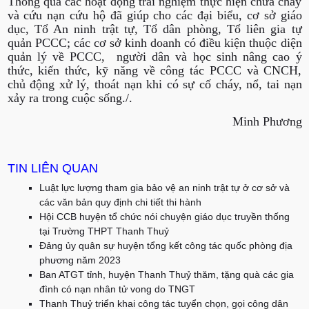
Thông qua các hoạt động trải nghiệm thực hiện chữa cháy
và cứu nạn cứu hộ đã giúp cho các đại biểu, cơ sở giáo
dục, Tổ An ninh trật tự, Tổ dân phòng, Tổ liên gia tự
quản PCCC; các cơ sở kinh doanh có điều kiện thuộc diện
quản lý về PCCC, người dân và học sinh nâng cao ý
thức, kiến thức, kỹ năng về công tác PCCC và CNCH,
chủ động xử lý, thoát nạn khi có sự cố cháy, nổ, tai nạn
xảy ra trong cuộc sống./.
Minh Phương
TIN LIÊN QUAN
Luật lực lượng tham gia bảo vệ an ninh trật tự ở cơ sở và
các văn bản quy định chi tiết thi hành
Hội CCB huyện tổ chức nói chuyện giáo dục truyền thống
tại Trường THPT Thanh Thuỷ
Đảng ủy quân sự huyện tổng kết công tác quốc phòng địa
phương năm 2023
Ban ATGT tỉnh, huyện Thanh Thuỷ thăm, tặng quà các gia
đình có nạn nhân tử vong do TNGT
Thanh Thuỷ triển khai công tác tuyển chọn, gọi công dân