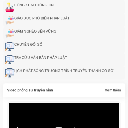
CÔNG KHAI THÔNG TIN
GIÁO DỤC PHỔ BIẾN PHÁP LUẬT
GIẢM NGHÈO BỀN VỮNG
CHUYỂN ĐỔI SỐ
TRA CỨU VĂN BẢN PHÁP LUẬT
LỊCH PHÁT SÓNG TRƯƠNG TRÌNH TRUYỀN THANH CƠ SỞ
Video phóng sự truyền hình
Xem thêm