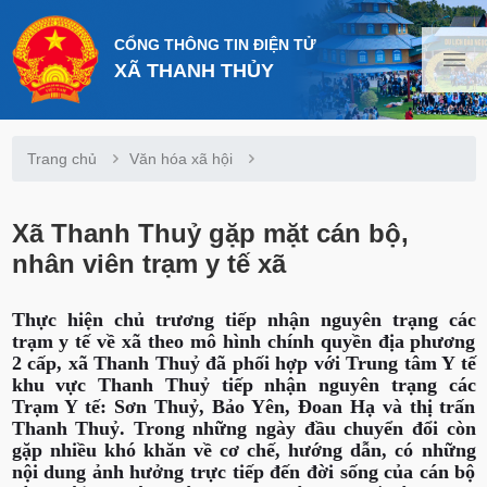
CỔNG THÔNG TIN ĐIỆN TỬ
XÃ THANH THỦY
Trang chủ
Văn hóa xã hội
Xã Thanh Thuỷ gặp mặt cán bộ,
nhân viên trạm y tế xã
Thực hiện chủ trương tiếp nhận nguyên trạng các
trạm y tế về xã theo mô hình chính quyền địa phương
2 cấp, xã Thanh Thuỷ đã phối hợp với Trung tâm Y tế
khu vực Thanh Thuỷ tiếp nhận nguyên trạng các
Trạm Y tế: Sơn Thuỷ, Bảo Yên, Đoan Hạ và thị trấn
Thanh Thuỷ. Trong những ngày đầu chuyển đổi còn
gặp nhiều khó khăn về cơ chế, hướng dẫn, có những
nội dung ảnh hưởng trực tiếp đến đời sống của cán bộ