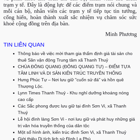
trạm y tế. Đây là động lực để các điểm trạm nói chung và
mỗi cán bộ, nhân viên các trạm y tế tiếp tục tin tưởng,
cống hiến, hoàn thành xuất sắc nhiệm vụ chăm sóc sức
khoẻ cộng đồng trên địa bàn.
Minh Phương
TIN LIÊN QUAN
Thông báo về việc mời tham gia thẩm định giá tài sản cho
thuê Sân vận động Trung tâm xã Thanh Thuỷ
CHÙA ĐÔNG QUANG (ĐÔNG QUANG TỰ) – ĐIỂM TỰA
TÂM LINH VÀ DI SẢN KIẾN TRÚC TRUYỀN THỐNG
Hưng Phúc Tự – Nơi lưu giữ "cuốn sử đá" và hồn quê
Thượng Lộc.
Lynn Times Thanh Thuỷ - Khu nghỉ dưỡng khoáng nóng
cao cấp
Các Sắc phong được lưu giữ tại đình Sơn Vi, xã Thanh
Thuỷ
Lễ hội đình làng Sơn Vi - nơi lưu giữ và phát huy những giá
trị văn hóa truyền thống của dân tộc
Một số hình ảnh, kiến trúc đình Sơn Vi, xã Thanh Thuỷ
Giới thiệu Di tích lịch sử Đình La Phù