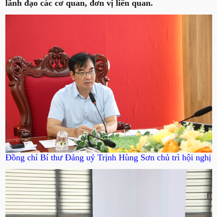
lãnh đạo các cơ quan, đơn vị liên quan.
Đồng chí Bí thư Đảng uỷ Trịnh Hùng Sơn chủ trì hội nghị