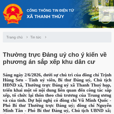
CỔNG THÔNG TIN ĐIỆN TỬ
XÃ THANH THỦY
Trang chủ
Tin tức
Thường trực Đảng uỷ cho ý kiến về
phương án sắp xếp khu dân cư
Sáng ngày 2/6/2026, dưới sự chủ trì của đồng chí Trịnh
Hùng Sơn - Tỉnh uỷ viên, Bí thư Đảng uỷ, Chủ tịch
HĐND xã, Thường trực Đảng uỷ xã Thanh Thuỷ họp,
triển khai một số nội dung liên quan đến công tác sắp
xếp, tổ chức lại thôn theo chủ trương của Trung ương
và của tỉnh. Dự hội nghị có đồng chí Vũ Minh Quốc -
Phó Bí thư Thường trực Đảng uỷ; đồng chí Nguyễn
Minh Tân - Phó Bí thư Đảng uỷ, Chủ tịch UBND xã;