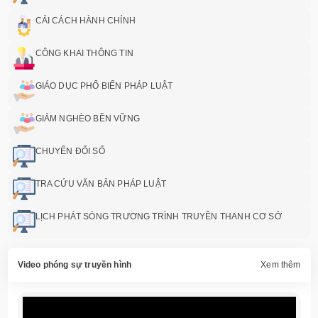
CẢI CÁCH HÀNH CHÍNH
CÔNG KHAI THÔNG TIN
GIÁO DỤC PHỔ BIẾN PHÁP LUẬT
GIẢM NGHÈO BỀN VỮNG
CHUYỂN ĐỔI SỐ
TRA CỨU VĂN BẢN PHÁP LUẬT
LỊCH PHÁT SÓNG TRƯƠNG TRÌNH TRUYỀN THANH CƠ SỞ
Video phóng sự truyền hình
Xem thêm