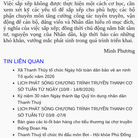
Việc sắp xếp không được thực hiện một cách cơ học, cần
xem xét kỹ các yếu tố để sắp xếp cho phù hợp; các bộ
phận chuyên môn tăng cường công tác tuyên truyền, vận
động để cán bộ, đảng viên và Nhân dân hiểu rõ mục đích,
ý nghĩa của việc sắp xếp; đồng thời chủ động nắm bắt tâm
tư, nguyện vọng của Nhân dân, kịp thời báo cáo những
khó khăn, vướng mắc phát sinh trong quá trình triển khai.
Minh Phương
TIN LIÊN QUAN
Xã Thanh Thủy tổ chức Ngày hội toàn dân bảo vệ an ninh
Tổ quốc năm 2026
LỊCH PHÁT SÓNG CHƯƠNG TRÌNH TRUYỀN THANH CƠ
SỞ TUẦN TỪ NGÀY (10/8 - 14/8/2026)
Kỷ niệm 30 năm Ngày thành lập Quỹ tín dụng nhân dân
Thanh Thuỷ
LỊCH PHÁT SÓNG CHƯƠNG TRÌNH TRUYỀN THANH CƠ
SỞ TUẦN TỪ 03/8 -07/8
Bàn giao các ki-ốt bán hàng cho tiểu thương tại chợ truyền
thống Đoan Hạ
Thanh Thuỷ tổ chức thi đấu môn Bơi - Hội khỏe Phù Đổng