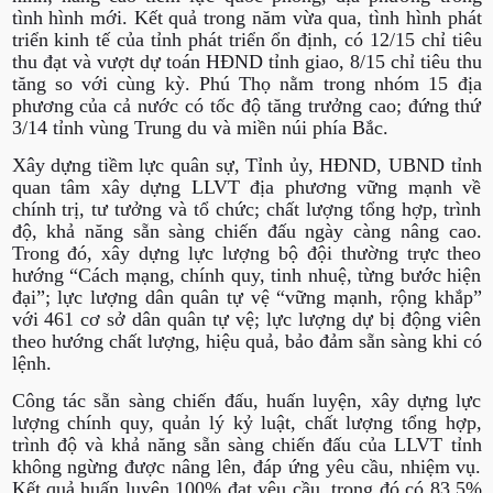
tình hình mới. Kết quả trong năm vừa qua, tình hình phát
triển kinh tế của tỉnh phát triển ổn định, có 12/15 chỉ tiêu
thu đạt và vượt dự toán HĐND tỉnh giao, 8/15 chỉ tiêu thu
tăng so với cùng kỳ. Phú Thọ nằm trong nhóm 15 địa
phương của cả nước có tốc độ tăng trưởng cao; đứng thứ
3/14 tỉnh vùng Trung du và miền núi phía Bắc.
Xây dựng tiềm lực quân sự, Tỉnh ủy, HĐND, UBND tỉnh
quan tâm xây dựng LLVT địa phương vững mạnh về
chính trị, tư tưởng và tổ chức; chất lượng tổng hợp, trình
độ, khả năng sẵn sàng chiến đấu ngày càng nâng cao.
Trong đó, xây dựng lực lượng bộ đội thường trực theo
hướng “Cách mạng, chính quy, tinh nhuệ, từng bước hiện
đại”; lực lượng dân quân tự vệ “vững mạnh, rộng khắp”
với 461 cơ sở dân quân tự vệ; lực lượng dự bị động viên
theo hướng chất lượng, hiệu quả, bảo đảm sẵn sàng khi có
lệnh.
Công tác sẵn sàng chiến đấu, huấn luyện, xây dựng lực
lượng chính quy, quản lý kỷ luật, chất lượng tổng hợp,
trình độ và khả năng sẵn sàng chiến đấu của LLVT tỉnh
không ngừng được nâng lên, đáp ứng yêu cầu, nhiệm vụ.
Kết quả huấn luyện 100% đạt yêu cầu, trong đó có 83,5%