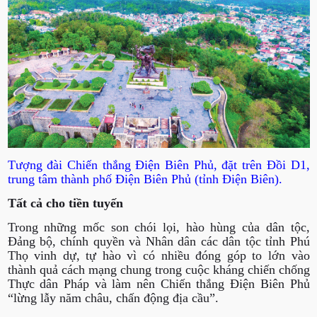
Tượng đài Chiến thắng Điện Biên Phủ, đặt trên Đồi D1,
trung tâm thành phố Điện Biên Phủ (tỉnh Điện Biên).
Tất cả cho tiền tuyến
Trong những mốc son chói lọi, hào hùng của dân tộc,
Đảng bộ, chính quyền và Nhân dân các dân tộc tỉnh Phú
Thọ vinh dự, tự hào vì có nhiều đóng góp to lớn vào
thành quả cách mạng chung trong cuộc kháng chiến chống
Thực dân Pháp và làm nên Chiến thắng Điện Biên Phủ
“lừng lẫy năm châu, chấn động địa cầu”.