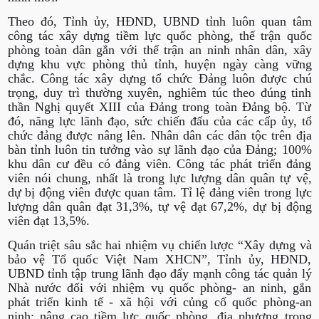
Theo đó, Tỉnh ủy, HĐND, UBND tỉnh luôn quan tâm
công tác xây dựng tiềm lực quốc phòng, thế trận quốc
phòng toàn dân gắn với thế trận an ninh nhân dân, xây
dựng khu vực phòng thủ tỉnh, huyện ngày càng vững
chắc. Công tác xây dựng tổ chức Đảng luôn được chú
trọng, duy trì thường xuyên, nghiêm túc theo đúng tinh
thần Nghị quyết XIII của Đảng trong toàn Đảng bộ. Từ
đó, năng lực lãnh đạo, sức chiến đấu của các cấp ủy, tổ
chức đảng được nâng lên. Nhân dân các dân tộc trên địa
bàn tỉnh luôn tin tưởng vào sự lãnh đạo của Đảng; 100%
khu dân cư đều có đảng viên. Công tác phát triển đảng
viên nói chung, nhất là trong lực lượng dân quân tự vệ,
dự bị động viên được quan tâm. Tỉ lệ đảng viên trong lực
lượng dân quân đạt 31,3%, tự vệ đạt 67,2%, dự bị động
viên đạt 13,5%.
Quán triệt sâu sắc hai nhiệm vụ chiến lược “Xây dựng và
bảo vệ Tổ quốc Việt Nam XHCN”, Tỉnh ủy, HĐND,
UBND tỉnh tập trung lãnh đạo đẩy mạnh công tác quản lý
Nhà nước đối với nhiệm vụ quốc phòng- an ninh, gắn
phát triển kinh tế - xã hội với củng cố quốc phòng-an
ninh; nâng cao tiềm lực quốc phòng, địa phương trong