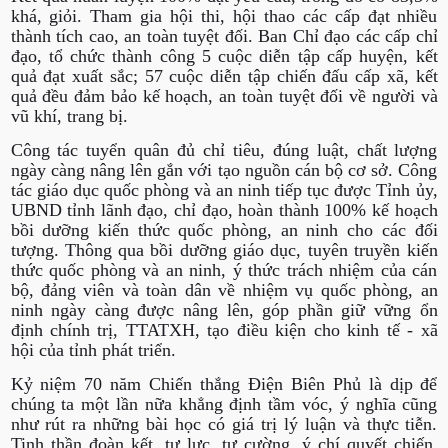
khá, giỏi. Tham gia hội thi, hội thao các cấp đạt nhiều
thành tích cao, an toàn tuyệt đối. Ban Chỉ đạo các cấp chỉ
đạo, tổ chức thành công 5 cuộc diễn tập cấp huyện, kết
quả đạt xuất sắc; 57 cuộc diễn tập chiến đấu cấp xã, kết
quả đều đảm bảo kế hoạch, an toàn tuyệt đối về người và
vũ khí, trang bị.
Công tác tuyển quân đủ chỉ tiêu, đúng luật, chất lượng
ngày càng nâng lên gắn với tạo nguồn cán bộ cơ sở. Công
tác giáo dục quốc phòng và an ninh tiếp tục được Tỉnh ủy,
UBND tỉnh lãnh đạo, chỉ đạo, hoàn thành 100% kế hoạch
bồi dưỡng kiến thức quốc phòng, an ninh cho các đối
tượng. Thông qua bồi dưỡng giáo dục, tuyên truyền kiến
thức quốc phòng và an ninh, ý thức trách nhiệm của cán
bộ, đảng viên và toàn dân về nhiệm vụ quốc phòng, an
ninh ngày càng được nâng lên, góp phần giữ vững ổn
định chính trị, TTATXH, tạo điều kiện cho kinh tế - xã
hội của tỉnh phát triển.
Kỷ niệm 70 năm Chiến thắng Điện Biên Phủ là dịp để
chúng ta một lần nữa khẳng định tầm vóc, ý nghĩa cũng
như rút ra những bài học có giá trị lý luận và thực tiễn.
Tinh thần đoàn kết, tự lực, tự cường, ý chí quyết chiến,