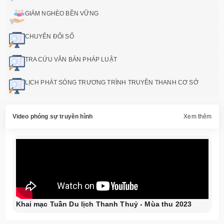
GIẢM NGHÈO BỀN VỮNG
CHUYỂN ĐỔI SỐ
TRA CỨU VĂN BẢN PHÁP LUẬT
LỊCH PHÁT SÓNG TRƯƠNG TRÌNH TRUYỀN THANH CƠ SỞ
Video phóng sự truyền hình
Xem thêm
Khai mạc Tuần Du lịch Thanh Thuỷ - Mùa thu 2023