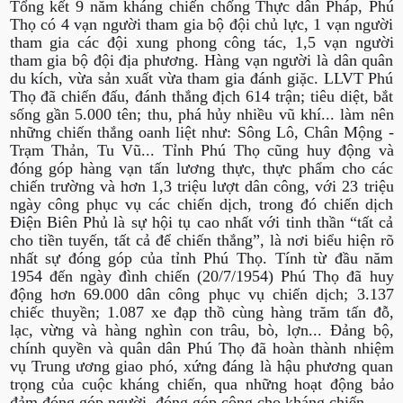
Tổng kết 9 năm kháng chiến chống Thực dân Pháp, Phú
Thọ có 4 vạn người tham gia bộ đội chủ lực, 1 vạn người
tham gia các đội xung phong công tác, 1,5 vạn người
tham gia bộ đội địa phương. Hàng vạn người là dân quân
du kích, vừa sản xuất vừa tham gia đánh giặc. LLVT Phú
Thọ đã chiến đấu, đánh thắng địch 614 trận; tiêu diệt, bắt
sống gần 5.000 tên; thu, phá hủy nhiều vũ khí... làm nên
những chiến thắng oanh liệt như: Sông Lô, Chân Mộng -
Trạm Thản, Tu Vũ... Tỉnh Phú Thọ cũng huy động và
đóng góp hàng vạn tấn lương thực, thực phẩm cho các
chiến trường và hơn 1,3 triệu lượt dân công, với 23 triệu
ngày công phục vụ các chiến dịch, trong đó chiến dịch
Điện Biên Phủ là sự hội tụ cao nhất với tinh thần “tất cả
cho tiền tuyến, tất cả để chiến thắng”, là nơi biểu hiện rõ
nhất sự đóng góp của tỉnh Phú Thọ. Tính từ đầu năm
1954 đến ngày đình chiến (20/7/1954) Phú Thọ đã huy
động hơn 69.000 dân công phục vụ chiến dịch; 3.137
chiếc thuyền; 1.087 xe đạp thồ cùng hàng trăm tấn đỗ,
lạc, vừng và hàng nghìn con trâu, bò, lợn... Đảng bộ,
chính quyền và quân dân Phú Thọ đã hoàn thành nhiệm
vụ Trung ương giao phó, xứng đáng là hậu phương quan
trọng của cuộc kháng chiến, qua những hoạt động bảo
đảm đóng góp người, đóng góp công cho kháng chiến.