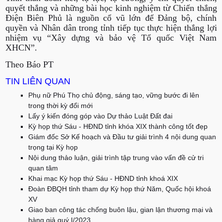
quyết thắng và những bài học kinh nghiệm từ Chiến thắng
Điện Biên Phủ là nguồn cổ vũ lớn để Đảng bộ, chính
quyền và Nhân dân trong tỉnh tiếp tục thực hiện thắng lợi
nhiệm vụ “Xây dựng và bảo vệ Tổ quốc Việt Nam
XHCN”.
Theo Báo PT
TIN LIÊN QUAN
Phụ nữ Phú Thọ chủ động, sáng tạo, vững bước đi lên
trong thời kỳ đổi mới
Lấy ý kiến đóng góp vào Dự thảo Luật Đất đai
Kỳ họp thứ Sáu - HĐND tỉnh khóa XIX thành công tốt đẹp
Giám đốc Sở Kế hoạch và Đầu tư giải trình 4 nội dung quan
trọng tại Kỳ họp
Nội dung thảo luận, giải trình tập trung vào vấn đề cử tri
quan tâm
Khai mạc Kỳ họp thứ Sáu - HĐND tỉnh khoá XIX
Đoàn ĐBQH tỉnh tham dự Kỳ họp thứ Năm, Quốc hội khoá
XV
Giao ban công tác chống buôn lậu, gian lận thương mại và
hàng giả quý I/2023