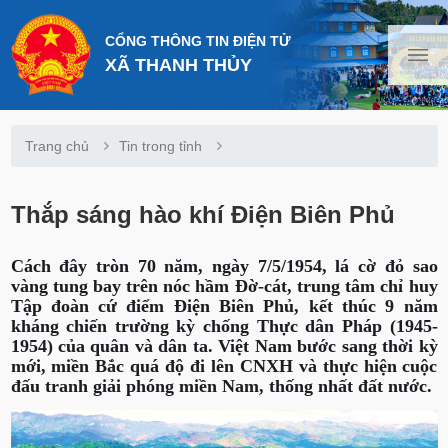
CỔNG THÔNG TIN ĐIỆN TỬ
XÃ THANH THỦY
Trang chủ
Tin trong tỉnh
Thắp sáng hào khí Điện Biên Phủ
Cách đây tròn 70 năm, ngày 7/5/1954, lá cờ đỏ sao
vàng tung bay trên nóc hầm Đờ-cát, trung tâm chỉ huy
Tập đoàn cứ điểm Điện Biên Phủ, kết thúc 9 năm
kháng chiến trường kỳ chống Thực dân Pháp (1945-
1954) của quân và dân ta. Việt Nam bước sang thời kỳ
mới, miền Bắc quá độ đi lên CNXH và thực hiện cuộc
đấu tranh giải phóng miền Nam, thống nhất đất nước.