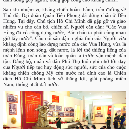
Sau khi nhiệm vụ kháng chiến hoàn thành, trên đường về
Thủ đô, Đại đoàn Quân Tiên Phong đã dừng chân ở Đền
Hùng. Tại đây, Chủ tịch Hồ Chí Minh đã gặp gỡ và giao
nhiệm vụ cho cán bộ, chiến sĩ. Người căn dặn: “Các Vua
Hùng đã có công dựng nước, Bác cháu ta phải cùng nhau
giữ lấy nước”. Câu nói sâu đậm nghĩa tình của Người vừa
khẳng định công lao dựng nước của các Vua Hùng, vừa là
mệnh lệnh non sông, đất nước, là lời thề thiêng liêng của
toàn Đảng, toàn dân và toàn quân ta trước vận mệnh dân
tộc. Đảng bộ, quân và dân Phú Thọ luôn ghi nhớ lời dạy
của Người tiếp tục huy động sức người, sức của cho cuộc
kháng chiến chống Mỹ cứu nước mà đỉnh cao là Chiến
dịch Hồ Chí Minh lịch sử thắng lợi, giải phóng miền
Nam, thống nhất đất nước.