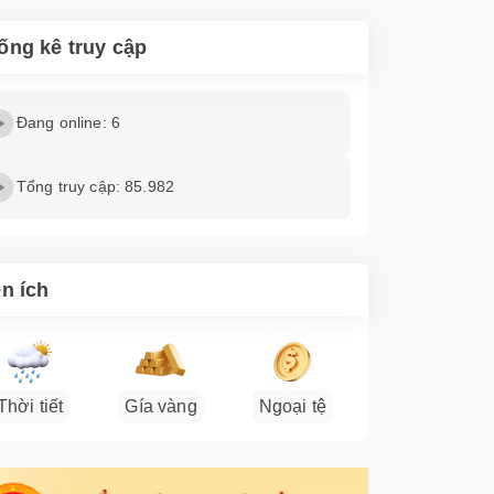
ống kê truy cập
Đang online: 6
Tổng truy cập: 85.982
ện ích
Thời tiết
Gía vàng
Ngoại tệ