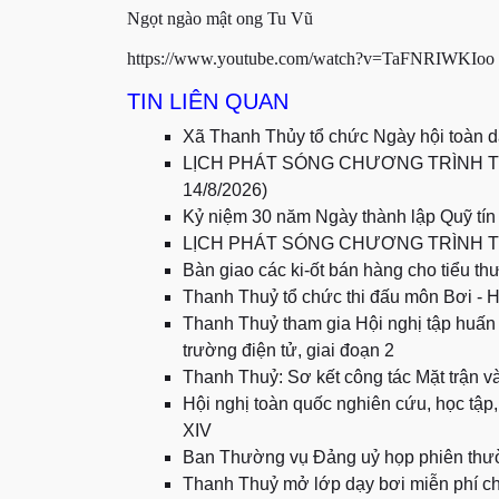
Ngọt ngào mật ong Tu Vũ
https://www.youtube.com/watch?v=TaFNRIWKIoo
TIN LIÊN QUAN
Xã Thanh Thủy tổ chức Ngày hội toàn 
LỊCH PHÁT SÓNG CHƯƠNG TRÌNH T
14/8/2026)
Kỷ niệm 30 năm Ngày thành lập Quỹ tí
LỊCH PHÁT SÓNG CHƯƠNG TRÌNH TR
Bàn giao các ki-ốt bán hàng cho tiểu t
Thanh Thuỷ tổ chức thi đấu môn Bơi - 
Thanh Thuỷ tham gia Hội nghị tập huấn t
trường điện tử, giai đoạn 2
Thanh Thuỷ: Sơ kết công tác Mặt trận và
Hội nghị toàn quốc nghiên cứu, học tập,
XIV
Ban Thường vụ Đảng uỷ họp phiên thườ
Thanh Thuỷ mở lớp dạy bơi miễn phí ch