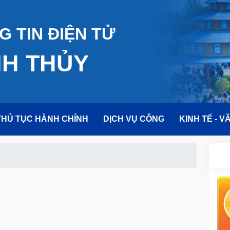
 TIN ĐIỆN TỬ
NH THỦY
THỦ TỤC HÀNH CHÍNH
DỊCH VỤ CÔNG
KINH TẾ - V