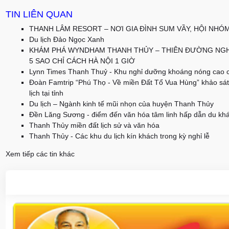
TIN LIÊN QUAN
THANH LÂM RESORT – NƠI GIA ĐÌNH SUM VẦY, HỘI NHÓ
Du lịch Đảo Ngọc Xanh
KHÁM PHÁ WYNDHAM THANH THỦY – THIÊN ĐƯỜNG NG
5 SAO CHỈ CÁCH HÀ NỘI 1 GIỜ
Lynn Times Thanh Thuỷ - Khu nghỉ dưỡng khoáng nóng cao 
Đoàn Famtrip “Phú Thọ - Về miền Đất Tổ Vua Hùng” khảo sát
lịch tại tỉnh
Du lịch – Ngành kinh tế mũi nhọn của huyện Thanh Thủy
Đền Lăng Sương - điểm đến văn hóa tâm linh hấp dẫn du kh
Thanh Thủy miền đất lịch sử và văn hóa
Thanh Thủy - Các khu du lịch kín khách trong kỳ nghỉ lễ
Xem tiếp các tin khác