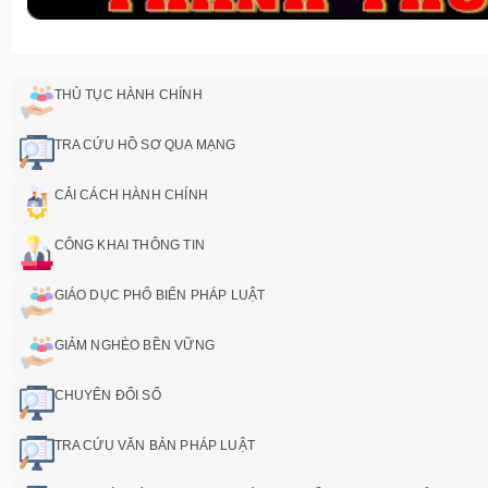
THỦ TỤC HÀNH CHÍNH
TRA CỨU HỒ SƠ QUA MẠNG
CẢI CÁCH HÀNH CHÍNH
CÔNG KHAI THÔNG TIN
GIÁO DỤC PHỔ BIẾN PHÁP LUẬT
GIẢM NGHÈO BỀN VỮNG
CHUYỂN ĐỔI SỐ
TRA CỨU VĂN BẢN PHÁP LUẬT