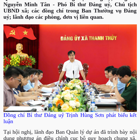
Nguyễn Minh Tân - Phó Bí thư Đảng uỷ, Chủ tịch
UBND xã; các đồng chí trong Ban Thường vụ Đảng
uỷ; lãnh đạo các phòng, đơn vị liên quan.
Đồng chí Bí thư Đảng uỷ Trịnh Hùng Sơn phát biểu kết
luận
Tại hội nghị, lãnh đạo Ban Quản lý dự án đã trình bày nội
dung phương án điều chỉnh cục bộ quy hoạch chung xã.