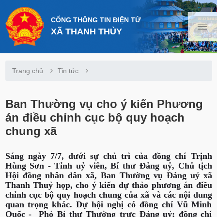
CỔNG THÔNG TIN ĐIỆN TỬ
XÃ THANH THỦY
Trang chủ
Tin tức
Ban Thường vụ cho ý kiến Phương
án điều chỉnh cục bộ quy hoạch
chung xã
Sáng ngày 7/7, dưới sự chủ trì của đồng chí Trịnh
Hùng Sơn - Tỉnh uỷ viên, Bí thư Đảng uỷ, Chủ tịch
Hội đồng nhân dân xã, Ban Thường vụ Đảng uỷ xã
Thanh Thuỷ họp, cho ý kiến dự thảo phương án điều
chỉnh cục bộ quy hoạch chung của xã và các nội dung
quan trọng khác. Dự hội nghị có đồng chí Vũ Minh
Quốc - Phó Bí thư Thường trực Đảng uỷ; đồng chí