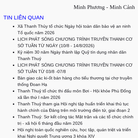
Minh Phương - Minh Cảnh
TIN LIÊN QUAN
Xã Thanh Thủy tổ chức Ngày hội toàn dân bảo vệ an ninh
Tổ quốc năm 2026
LỊCH PHÁT SÓNG CHƯƠNG TRÌNH TRUYỀN THANH CƠ
SỞ TUẦN TỪ NGÀY (10/8 - 14/8/2026)
Kỷ niệm 30 năm Ngày thành lập Quỹ tín dụng nhân dân
Thanh Thuỷ
LỊCH PHÁT SÓNG CHƯƠNG TRÌNH TRUYỀN THANH CƠ
SỞ TUẦN TỪ 03/8 -07/8
Bàn giao các ki-ốt bán hàng cho tiểu thương tại chợ truyền
thống Đoan Hạ
Thanh Thuỷ tổ chức thi đấu môn Bơi - Hội khỏe Phù Đổng
xã lần thứ I năm 2026
Thanh Thuỷ tham gia Hội nghị tập huấn triển khai thủ tục
hành chính của Đảng trên môi trường điện tử, giai đoạn 2
Thanh Thuỷ: Sơ kết công tác Mặt trận và các tổ chức chính
trị - xã hội 6 tháng đầu năm 2026
Hội nghị toàn quốc nghiên cứu, học tập, quán triệt và triển
khai Nghị quyết Trung ương 3 khóa XIV