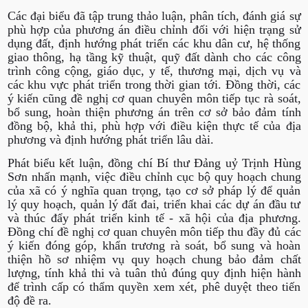
Các đại biểu đã tập trung thảo luận, phân tích, đánh giá sự
phù hợp của phương án điều chỉnh đối với hiện trạng sử
dụng đất, định hướng phát triển các khu dân cư, hệ thống
giao thông, hạ tầng kỹ thuật, quỹ đất dành cho các công
trình công cộng, giáo dục, y tế, thương mại, dịch vụ và
các khu vực phát triển trong thời gian tới. Đồng thời, các
ý kiến cũng đề nghị cơ quan chuyên môn tiếp tục rà soát,
bổ sung, hoàn thiện phương án trên cơ sở bảo đảm tính
đồng bộ, khả thi, phù hợp với điều kiện thực tế của địa
phương và định hướng phát triển lâu dài.
Phát biểu kết luận, đồng chí Bí thư Đảng uỷ Trịnh Hùng
Sơn nhấn mạnh, việc điều chỉnh cục bộ quy hoạch chung
của xã có ý nghĩa quan trọng, tạo cơ sở pháp lý để quản
lý quy hoạch, quản lý đất đai, triển khai các dự án đầu tư
và thúc đẩy phát triển kinh tế - xã hội của địa phương.
Đồng chí đề nghị cơ quan chuyên môn tiếp thu đầy đủ các
ý kiến đóng góp, khẩn trương rà soát, bổ sung và hoàn
thiện hồ sơ nhiệm vụ quy hoạch chung bảo đảm chất
lượng, tính khả thi và tuân thủ đúng quy định hiện hành
để trình cấp có thẩm quyền xem xét, phê duyệt theo tiến
độ đề ra.