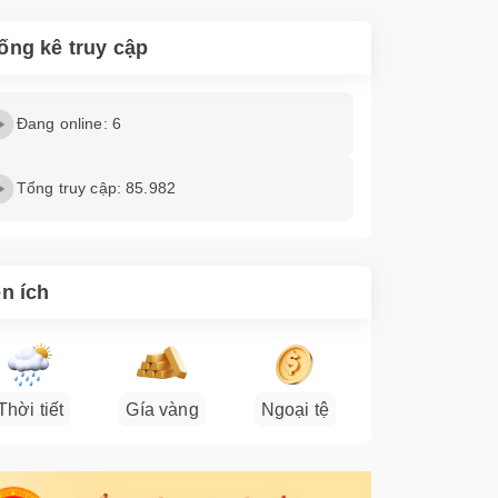
ống kê truy cập
Đang online: 6
Tổng truy cập: 85.982
ện ích
Thời tiết
Gía vàng
Ngoại tệ