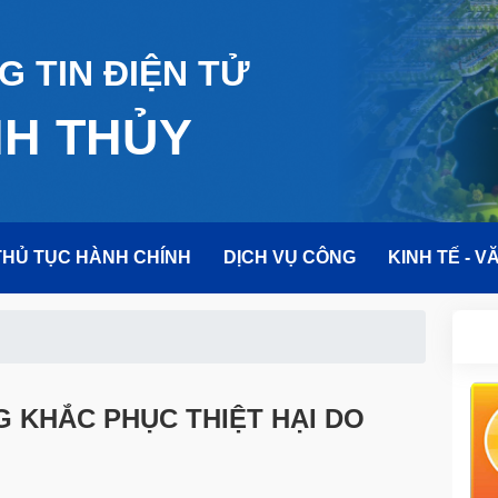
 TIN ĐIỆN TỬ
NH THỦY
THỦ TỤC HÀNH CHÍNH
DỊCH VỤ CÔNG
KINH TẾ - V
 KHẮC PHỤC THIỆT HẠI DO