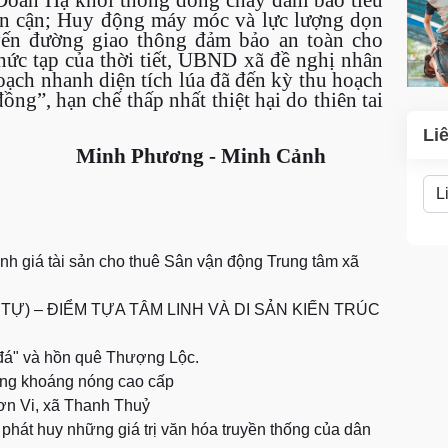
 lân cận; Huy động máy móc và lực lượng dọn
uyến đường giao thông đảm bảo an toàn cho
hức tạp của thời tiết, UBND xã đề nghị nhân
oạch nhanh diện tích lúa đã đến kỳ thu hoạch
g”, hạn chế thấp nhất thiệt hại do thiên tai
Li
Minh Phương - Minh Cảnh
nh giá tài sản cho thuê Sân vận động Trung tâm xã
) – ĐIỂM TỰA TÂM LINH VÀ DI SẢN KIẾN TRÚC
đá" và hồn quê Thượng Lộc.
ỡng khoáng nóng cao cấp
ơn Vi, xã Thanh Thuỷ
à phát huy những giá trị văn hóa truyền thống của dân