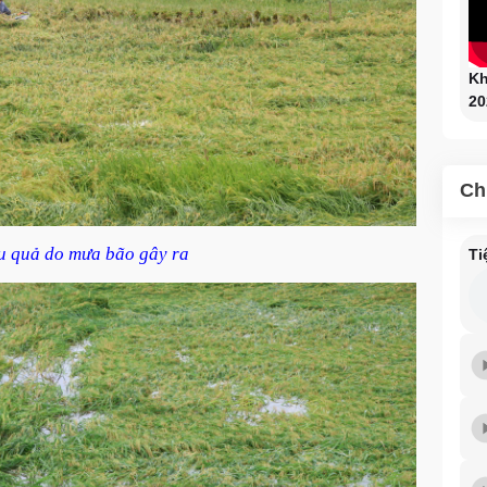
Kh
20
Ch
u quả do mưa bão gây ra
Ti