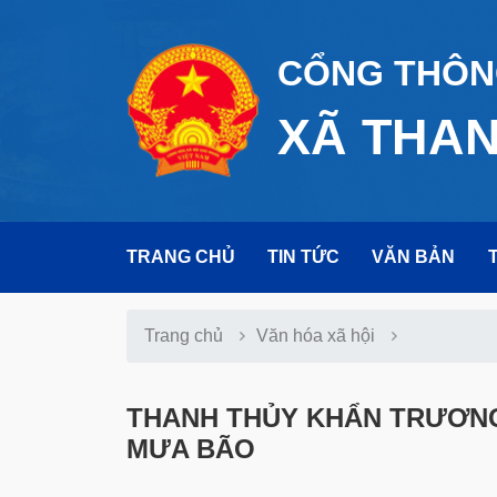
CỔNG THÔNG
XÃ THA
TRANG CHỦ
TIN TỨC
VĂN BẢN
Trang chủ
Văn hóa xã hội
THANH THỦY KHẨN TRƯƠNG
MƯA BÃO