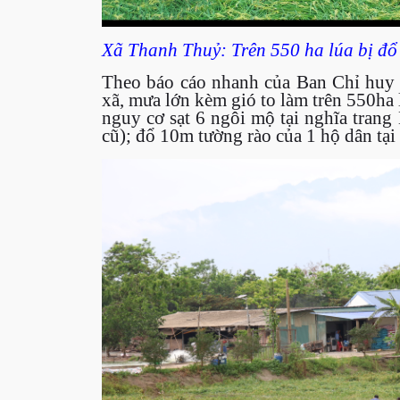
Xã Thanh Thuỷ: Trên 550 ha lúa bị đ
Theo báo cáo nhanh của Ban Chỉ huy 
xã, mưa lớn kèm gió to làm trên 550ha
nguy cơ sạt 6 ngôi mộ tại nghĩa tran
cũ); đổ 10m tường rào của 1 hộ dân tại