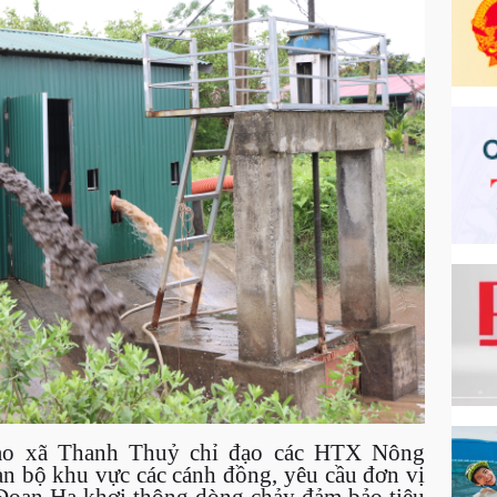
 đạo xã Thanh Thuỷ chỉ đạo các HTX Nông
n bộ khu vực các cánh đồng, yêu cầu đơn vị
 Đoan Hạ khơi thông dòng chảy đảm bảo tiêu