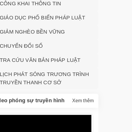
CÔNG KHAI THÔNG TIN
GIÁO DỤC PHỔ BIẾN PHÁP LUẬT
GIẢM NGHÈO BỀN VỮNG
CHUYỂN ĐỔI SỐ
TRA CỨU VĂN BẢN PHÁP LUẬT
LỊCH PHÁT SÓNG TRƯƠNG TRÌNH
TRUYỀN THANH CƠ SỞ
deo phóng sự truyền hình
Xem thêm