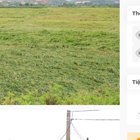
Th
Ti