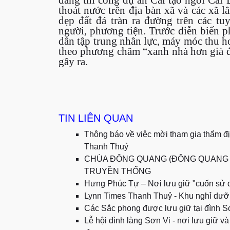
thoát nước trên địa bàn xã và các xã
dẹp đất đá tràn ra đường trên các t
người, phương tiện. Trước diễn biến p
dân tập trung nhân lực, máy móc thu h
theo phương châm “xanh nhà hơn già đồn
gây ra.
TIN LIÊN QUAN
Thông báo về việc mời tham gia thẩm đị
Thanh Thuỷ
CHÙA ĐÔNG QUANG (ĐÔNG QUANG TỰ
TRUYỀN THỐNG
Hưng Phúc Tự – Nơi lưu giữ "cuốn sử 
Lynn Times Thanh Thuỷ - Khu nghỉ dư
Các Sắc phong được lưu giữ tại đình S
Lễ hội đình làng Sơn Vi - nơi lưu giữ v