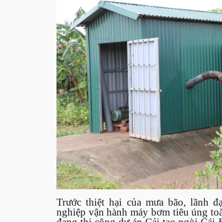
Trước thiệt hại của mưa bão, lãnh
nghiệp vận hành máy bơm tiêu úng toà
đang thi công dự án Cải tạo ngòi Cái