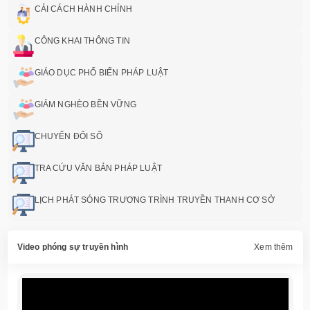
CẢI CÁCH HÀNH CHÍNH
CÔNG KHAI THÔNG TIN
GIÁO DỤC PHỔ BIẾN PHÁP LUẬT
GIẢM NGHÈO BỀN VỮNG
CHUYỂN ĐỔI SỐ
TRA CỨU VĂN BẢN PHÁP LUẬT
LỊCH PHÁT SÓNG TRƯƠNG TRÌNH TRUYỀN THANH CƠ SỞ
Video phóng sự truyền hình
Xem thêm