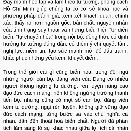
Đẩy mạnh học tập và làm theo tư tưởng, phong cách
Hồ Chí Minh giúp chúng ta có cơ sở khoa học và
phương pháp đánh giá, xem xét khách quan, chính
xác, thấy rõ hơn nguồn gốc, bản chất, nguyên nhân
của tình trạng suy thoái và những biểu hiện “tự diễn
biến, “tự chuyển hóa” trong nội bộ; đồng thời, có định
hướng tư tưởng đúng đắn, có thêm ý chí quyết tâm,
nghị lực, niềm tin, tạo sức mạnh mới để đấu tranh,
khắc phục những yếu kém, khuyết điểm.
Trong thế giới cái gì cũng biến hóa, trong đội ngũ
những người cán bộ, đảng viên của Đảng có nhiều
người không ngừng tu dưỡng, rèn luyện nâng cao
đạo đức cách mạng, nên không ngừng trưởng thành
tiến bộ, nhưng cũng có một số cán bộ, đảng viên
kém tu dưỡng, ngại rèn luyện, không giữ vững đạo
đức cách mạng, từng bước sa vào chủ nghĩa cá
nhân, dẫn đến thoái hoá biến chất. Người đã phân
tích làm sáng tỏ sự khác nhau giữa lợi ích cá nhân