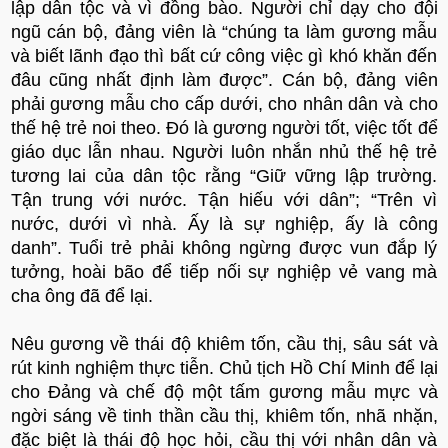
lập dân tộc và vì đồng bào. Người chỉ dạy cho đội
ngũ cán bộ, đảng viên là “chúng ta làm gương mẫu
và biết lãnh đạo thì bất cứ công việc gì khó khăn đến
đâu cũng nhất định làm được”. Cán bộ, đảng viên
phải gương mẫu cho cấp dưới, cho nhân dân và cho
thế hệ trẻ noi theo. Đó là gương người tốt, việc tốt để
giáo dục lẫn nhau. Người luôn nhắn nhủ thế hệ trẻ
tương lai của dân tộc rằng “Giữ vững lập trường.
Tận trung với nước. Tận hiếu với dân”; “Trên vì
nước, dưới vì nhà. Ấy là sự nghiệp, ấy là công
danh”. Tuổi trẻ phải không ngừng được vun đắp lý
tưởng, hoài bão để tiếp nối sự nghiệp vẻ vang mà
cha ông đã để lại.
Nêu gương về thái độ khiêm tốn, cầu thị, sâu sát và
rút kinh nghiệm thực tiễn. Chủ tịch Hồ Chí Minh để lại
cho Đảng và chế độ một tấm gương mẫu mực và
ngời sáng về tinh thần cầu thị, khiêm tốn, nhã nhặn,
đặc biệt là thái độ học hỏi, cầu thị với nhân dân và