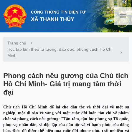
CỔNG THÔNG TIN ĐIỆN TỬ
XÃ THANH THỦY
Trang chủ
Học tập làm theo tư tưởng, đạo đức, phong cách Hồ Chí
Minh
Phong cách nêu gương của Chủ tịch
Hồ Chí Minh- Giá trị mang tầm thời
đại
Chủ tịch Hồ Chí Minh để lại cho dân tộc và thời đại về một sự
nghiệp, một di sản vẻ vang với một cuộc đời luôn tôn chỉ về phẩm
chất và phong cách nêu gương: "Tận tâm, tận lực phụng sự Tổ quốc,
phục vụ nhân dân, vì độc lập của dân tộc và vì hạnh phúc của đồng
bào. Điều đó được thể hiện qua cuộc đời phong phú, trải nghiệm và