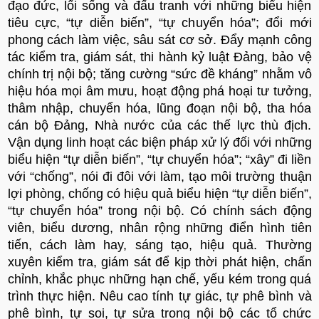
đạo đức, lối sống và đấu tranh với những biểu hiện
tiêu cực, “tự diễn biến”, “tự chuyển hóa”; đổi mới
phong cách làm việc, sâu sát cơ sở. Đẩy mạnh công
tác kiểm tra, giám sát, thi hành kỷ luật Đảng, bảo vệ
chính trị nội bộ; tăng cường “sức đề kháng” nhằm vô
hiệu hóa mọi âm mưu, hoạt động phá hoại tư tưởng,
thâm nhập, chuyển hóa, lũng đoạn nội bộ, tha hóa
cán bộ Đảng, Nhà nước của các thế lực thù địch.
Vận dụng linh hoạt các biện pháp xử lý đối với những
biểu hiện “tự diễn biến”, “tự chuyển hóa”; “xây” đi liền
với “chống”, nói đi đôi với làm, tạo môi trường thuận
lợi phòng, chống có hiệu quả biểu hiện “tự diễn biến”,
“tự chuyển hóa” trong nội bộ. Có chính sách động
viên, biểu dương, nhân rộng những điển hình tiên
tiến, cách làm hay, sáng tạo, hiệu quả. Thường
xuyên kiểm tra, giám sát để kịp thời phát hiện, chấn
chỉnh, khắc phục những hạn chế, yếu kém trong quá
trình thực hiện. Nêu cao tính tự giác, tự phê bình và
phê bình, tự soi, tự sửa trong nội bộ các tổ chức