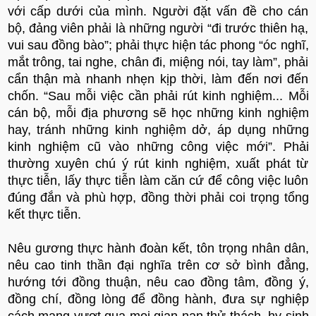
với cấp dưới của mình. Người đặt vấn đề cho cán
bộ, đảng viên phải là những người “đi trước thiên hạ,
vui sau đồng bào”; phải thực hiện tác phong “óc nghĩ,
mắt trông, tai nghe, chân đi, miệng nói, tay làm”, phải
cẩn thận mà nhanh nhẹn kịp thời, làm đến nơi đến
chốn. “Sau mỗi việc cần phải rút kinh nghiệm... Mỗi
cán bộ, mỗi địa phương sẽ học những kinh nghiệm
hay, tránh những kinh nghiệm dở, áp dụng những
kinh nghiệm cũ vào những công việc mới”. Phải
thường xuyên chú ý rút kinh nghiệm, xuất phát từ
thực tiễn, lấy thực tiễn làm căn cứ để công việc luôn
đúng đắn và phù hợp, đồng thời phải coi trọng tổng
kết thực tiễn.
Nêu gương thực hành đoàn kết, tôn trọng nhân dân,
nêu cao tinh thần đại nghĩa trên cơ sở bình đẳng,
hướng tới đồng thuận, nêu cao đồng tâm, đồng ý,
đồng chí, đồng lòng để đồng hành, đưa sự nghiệp
cách mạng vượt qua mọi gian nan thử thách, hy sinh