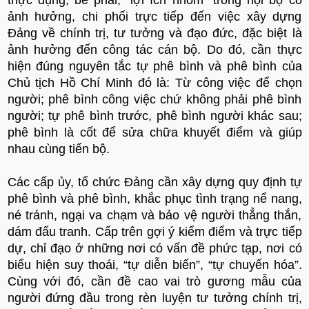
thực dụng, bè phái, “lợi ích nhóm” trong nội bộ có
ảnh hưởng, chi phối trực tiếp đến việc xây dựng
Đảng về chính trị, tư tưởng và đạo đức, đặc biệt là
ảnh hưởng đến công tác cán bộ. Do đó, cần thực
hiện đúng nguyên tắc tự phê bình và phê bình của
Chủ tịch Hồ Chí Minh đó là: Từ công việc để chọn
người; phê bình công việc chứ không phải phê bình
người; tự phê bình trước, phê bình người khác sau;
phê bình là cốt để sửa chữa khuyết điểm và giúp
nhau cùng tiến bộ.
Các cấp ủy, tổ chức Đảng cần xây dựng quy định tự
phê bình và phê bình, khắc phục tình trạng nể nang,
né tránh, ngại va chạm và bảo vệ người thẳng thắn,
dám đấu tranh. Cấp trên gợi ý kiểm điểm và trực tiếp
dự, chỉ đạo ở những nơi có vấn đề phức tạp, nơi có
biểu hiện suy thoái, “tự diễn biến”, “tự chuyển hóa”.
Cùng với đó, cần đề cao vai trò gương mẫu của
người đứng đầu trong rèn luyện tư tưởng chính trị,