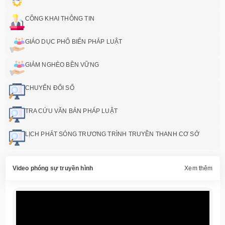
CÔNG KHAI THÔNG TIN
GIÁO DỤC PHỔ BIẾN PHÁP LUẬT
GIẢM NGHÈO BỀN VỮNG
CHUYỂN ĐỔI SỐ
TRA CỨU VĂN BẢN PHÁP LUẬT
LỊCH PHÁT SÓNG TRƯƠNG TRÌNH TRUYỀN THANH CƠ SỞ
Video phóng sự truyền hình
Xem thêm