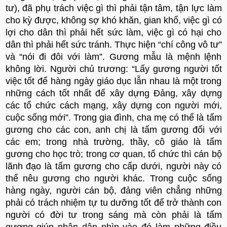
tư), đã phụ trách việc gì thì phải tận tâm, tận lực làm
cho kỳ được, không sợ khó khăn, gian khổ, việc gì có
lợi cho dân thì phải hết sức làm, việc gì có hại cho
dân thì phải hết sức tránh. Thực hiện “chí công vô tư”
và “nói đi đôi với làm”. Gương mẫu là mệnh lệnh
không lời. Người chủ trương: “Lấy gương người tốt
việc tốt để hàng ngày giáo dục lẫn nhau là một trong
những cách tốt nhất để xây dựng Đảng, xây dựng
các tổ chức cách mạng, xây dựng con người mới,
cuộc sống mới”. Trong gia đình, cha mẹ có thể là tấm
gương cho các con, anh chị là tấm gương đối với
các em; trong nhà trường, thầy, cô giáo là tấm
gương cho học trò; trong cơ quan, tổ chức thì cán bộ
lãnh đạo là tấm gương cho cấp dưới, người này có
thể nêu gương cho người khác. Trong cuộc sống
hàng ngày, người cán bộ, đảng viên chẳng những
phải có trách nhiệm tự tu dưỡng tốt để trở thành con
người có đời tư trong sáng mà còn phải là tấm
gương giúp nhân dân nhìn vào đó làm những điều