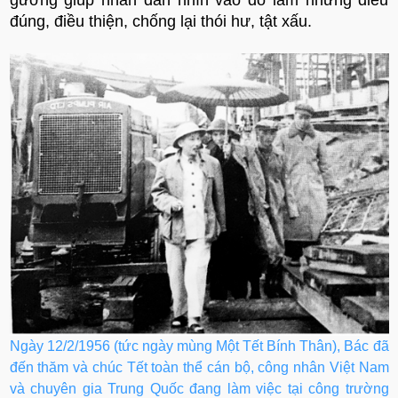
đúng, điều thiện, chống lại thói hư, tật xấu.
Ngày 12/2/1956 (tức ngày mùng Một Tết Bính Thân), Bác đã
đến thăm và chúc Tết toàn thể cán bộ, công nhân Việt Nam
và chuyên gia Trung Quốc đang làm việc tại công trường