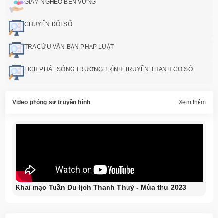
GIẢM NGHÈO BỀN VỮNG
CHUYỂN ĐỔI SỐ
TRA CỨU VĂN BẢN PHÁP LUẬT
LỊCH PHÁT SÓNG TRƯƠNG TRÌNH TRUYỀN THANH CƠ SỞ
Video phóng sự truyền hình
Xem thêm
Khai mạc Tuần Du lịch Thanh Thuỷ - Mùa thu 2023