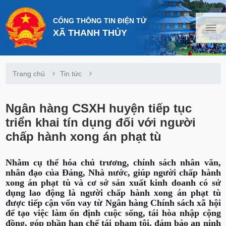
CỔNG THÔNG TIN ĐIỆN TỬ
XÃ THANH THỦY
Trang chủ
Tin tức
Ngân hàng CSXH huyện tiếp tục
triển khai tín dụng đối với người
chấp hành xong án phạt tù
Nhằm cụ thể hóa chủ trương, chính sách nhân văn,
nhân đạo của Đảng, Nhà nước, giúp người chấp hành
xong án phạt tù và cơ sở sản xuất kinh doanh có sử
dụng lao động là người chấp hành xong án phạt tù
được tiếp cận vốn vay từ Ngân hàng Chính sách xã hội
để tạo việc làm ổn định cuộc sống, tái hòa nhập cộng
đồng, góp phần hạn chế tái phạm tội, đảm bảo an ninh