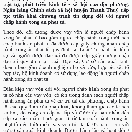
trật tự, phát triển kinh tế - xã hội của địa phương.
Ngân hàng Chính sách xã hội huyện Thanh Thuỷ tiếp
tục triển khai chương trình tín dụng đối với người
chấp hành xong án phạt tù.
Theo đó, đối tượng được vay vốn là người chấp hành
xong án phạt tù bao gồm người chấp hành xong thời hạn
chấp hành án phạt tù đã được cấp giấy chứng nhận chấp
hành xong án phạt tù quy định tại Luật Thi hành án hình
sự và người được đặc xá đã được cấp giấy chứng nhận
đặc xá quy định tại Luật Đặc xá; Cơ sở sản xuất kinh
doanh bao gồm doanh nghiệp nhỏ và vừa, hợp tác xã, tổ
hợp tác, hộ kinh doanh có sử dụng lao động là người chấp
hành xong án phạt tù.
Điều kiện vay vốn đối với người chấp hành xong án phạt
tù có nhu cầu vay vốn; có tên trong danh sách người chấp
hành xong án phạt tù về cư trú tại địa phương, chấp hành
tốt các quy định của pháp luật, không tham gia các tệ nạn
xã hội, do công an cấp xã lập và được ủy ban nhân dân
cấp xã xác nhận. Thời gian kể từ khi chấp hành xong án
phạt tù đến thời điểm vay vốn tối đa là 05 năm. Đối với
cơ sở sản xuất kinh doanh: Được thành lập và hoạt động