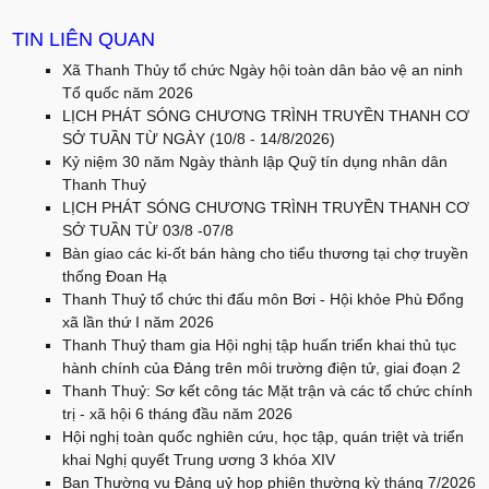
TIN LIÊN QUAN
Xã Thanh Thủy tổ chức Ngày hội toàn dân bảo vệ an ninh
Tổ quốc năm 2026
LỊCH PHÁT SÓNG CHƯƠNG TRÌNH TRUYỀN THANH CƠ
SỞ TUẦN TỪ NGÀY (10/8 - 14/8/2026)
Kỷ niệm 30 năm Ngày thành lập Quỹ tín dụng nhân dân
Thanh Thuỷ
LỊCH PHÁT SÓNG CHƯƠNG TRÌNH TRUYỀN THANH CƠ
SỞ TUẦN TỪ 03/8 -07/8
Bàn giao các ki-ốt bán hàng cho tiểu thương tại chợ truyền
thống Đoan Hạ
Thanh Thuỷ tổ chức thi đấu môn Bơi - Hội khỏe Phù Đổng
xã lần thứ I năm 2026
Thanh Thuỷ tham gia Hội nghị tập huấn triển khai thủ tục
hành chính của Đảng trên môi trường điện tử, giai đoạn 2
Thanh Thuỷ: Sơ kết công tác Mặt trận và các tổ chức chính
trị - xã hội 6 tháng đầu năm 2026
Hội nghị toàn quốc nghiên cứu, học tập, quán triệt và triển
khai Nghị quyết Trung ương 3 khóa XIV
Ban Thường vụ Đảng uỷ họp phiên thường kỳ tháng 7/2026