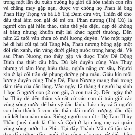
trong một lần du xuân xuống hạ giới đã hóa thành con rắn
và chẳng may gặp nạn, được vợ chồng họ Phan là ông
Phan Húy Trọng và bà Lỗ Thị Đam cứu vớt, Thiên đế cho
đầu thai làm con gái để trả ơn. Phan nương (Thị Cù) là
người cón gái hiếu thảo, thân thể yểu điệu, đẹp đẽ không
ai bằng nhưng khuôn mặt lại khác người thường. Đến
năm 22 tuổi vẫn chưa có mối lương duyên. Vào một ngày
hè đi hái củi tại núi Tang Ma, Phan nương bỗng gặp một
đôi rắn xanh, rắn vàng dưới giếng nước trong hang đá. Về
sau Phan Nương mơ thấy gặp và được Thủy Đế Động
Đình tha thiết cầu hôn. Dù kết duyên cùng Vua Thủy
nhưng vì tấm lòng hiếu thảo, nghĩa nặng ơn sâu, Người
xin ở lại cõi trần để phụng dưỡng phụ mẫu. Giấu kín mối
lương duyên cùng Thủy Đế, Phan Nương mang thai trong
đàm tiếu của dân làng. Vào ngày 12 tháng 4 người hạ sinh
1 bọc 5 người con (2 con gái, 3 con trai 2). Đến ngày thứ
ba Thủy đế đến thăm và cắt cử các con đi trấn giữ các
vùng sông nước để bảo vệ dân lành. Lúc này cả 5 người
con hóa thành 5 con rắn thân dài mười trượng, đầu đội
mũ kết hoa năm màu. Riêng người con út - Đệ Tam Thủy
Thần (huý danh là Chi và Cộc) ở lại cùng mẹ cai quản
vùng sông nước La Phù. Tại đây Thánh Mẫu đã tận tâm
dạy dân trồng dâu, nuôi tằm cùng các con trừ diệt thủy