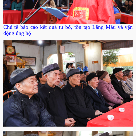
Chủ tế báo cáo kết quả tu bổ, tôn tạo Lăng Mẫu và vận
động ủng hộ