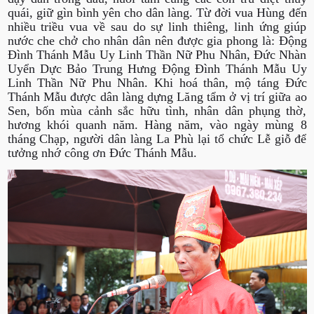
quái, giữ gìn bình yên cho dân làng. Từ đời vua Hùng đến
nhiều triều vua về sau do sự linh thiêng, linh ứng giúp
nước che chở cho nhân dân nên được gia phong là: Động
Đình Thánh Mẫu Uy Linh Thần Nữ Phu Nhân, Đức Nhàn
Uyển Dực Bảo Trung Hưng Động Đình Thánh Mẫu Uy
Linh Thần Nữ Phu Nhân. Khi hoá thân, mộ táng Đức
Thánh Mẫu được dân làng dựng Lăng tẩm ở vị trí giữa ao
Sen, bốn mùa cảnh sắc hữu tình, nhân dân phụng thờ,
hương khói quanh năm. Hàng năm, vào ngày mùng 8
tháng Chạp, người dân làng La Phù lại tổ chức Lễ giỗ để
tưởng nhớ công ơn Đức Thánh Mẫu.