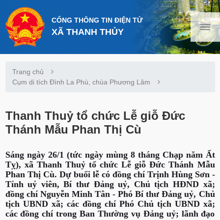
CỔNG THÔNG TIN ĐIỆN TỬ
XÃ THANH THỦY
Trang chủ
Cụm di tích Đình La Phù, chùa Phương Lâm
Thanh Thuỷ tổ chức Lễ giỗ Đức
Thánh Mẫu Phan Thị Cù
Sáng ngày 26/1 (tức ngày mùng 8 tháng Chạp năm Ất
Tỵ), xã Thanh Thuỷ tổ chức Lễ giỗ Đức Thánh Mẫu
Phan Thị Cù. Dự buổi lễ có đồng chí Trịnh Hùng Sơn -
Tỉnh uỷ viên, Bí thư Đảng uỷ, Chủ tịch HĐND xã;
đồng chí Nguyễn Minh Tân - Phó Bí thư Đảng uỷ, Chủ
tịch UBND xã; các đồng chí Phó Chủ tịch UBND xã;
các đồng chí trong Ban Thường vụ Đảng uỷ; lãnh đạo