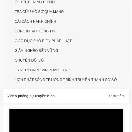
THỦ TỤC HÀNH CHÍNH
TRA CỨU HỒ SƠ QUA MẠNG
CẢI CÁCH HÀNH CHÍNH
CÔNG KHAI THÔNG TIN
GIÁO DỤC PHỔ BIẾN PHÁP LUẬT
GIẢM NGHÈO BỀN VỮNG
CHUYỂN ĐỔI SỐ
TRA CỨU VĂN BẢN PHÁP LUẬT
LỊCH PHÁT SÓNG TRƯƠNG TRÌNH TRUYỀN THANH CƠ SỞ
Video phóng sự truyền hình
Xem thêm