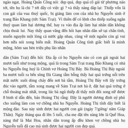
ngào ngạt, Hoàng Quản Công nói: đẹp quá, đẹp quá cô gái từ phương nào
tới, tên họ là chi ? tới đây có việc gì ? và thấy nàng đáp lại: Thiếp vốn là
con gái của vua thuỷ quốc, bị giáng làm con của nhà họ Nguyễn sinh ở
trang Bảo Khang (tức Sám Trại). Vì thiên đế có lệnh cho thiếp xuống ngăn
thuỷ quan làm hại dương thế, hay ra vào địa ấp làm hại nhân dân không
chịu thoái lui. Nay thấy quan vãng đến hỏi hạn nhân dân sở tại chân tình,
muốn nguyện một lòng cá nước gặp nhau, cùng về một nguồn còn gì vui
hơn nữa nói xong biến mất. Hoàng Quản Công tỉnh giấc biết là mình
mộng, hôm sau bèn triệu phụ lão nhân
dân (Sám Trại) đến hỏi: Địa ấp có họ Nguyễn nào có con gái ngoài hai
mươi tuổi như trong mộng, quả là trong Sám Trại trang Bảo Khang có nhà
họ Nguyễn ông huý là Chính vợ Hoàng Thị Bảy. Bà Hoàng Thị Bảy ngoài
ba mươi tuổi ra bến sông Đà Giang tắm bỗng thấy hai quả trứng nổi trên
mặt nước xuôi dòng chảy đến nơi bà tắm, Hoàng Thị Bảy với lấy trứng
đúc vào người, tắm xong mang về Sám Trại nơi bà ở, đặt hai quả trứng ở
chỗ thoáng mát nhất, trong lúc bà ngủ thiếp đi thấy một đôi song nữ được
8 binh sĩ dẫn đến, bảo Hoàng Thị rằng: Đây là người dương đình uỷ phủ
cho xuống làm con vợ chồng nhà họ Nguyễn. Hoàng Thị tỉnh dậy biết là
mộng đào. Sau này sinh được hai người con gái (ngày 7/giêng/ năm Giáp
Thân). Ngày tháng qua đi lên 5 tuổi, cha mẹ đặt tên nàng lớn là Quế Hoa,
nàng thứ là Mai Hoa, nhân dân trong ấp đều khen vợ chồng nhà họ
Nguyễn tuổi đã cao mà sinh được hai người con đẹp quá.