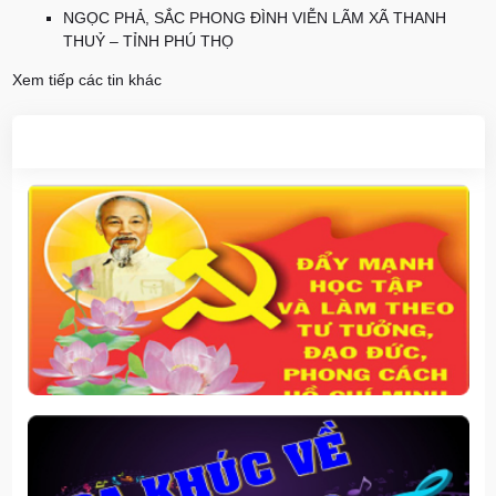
NGỌC PHẢ, SẮC PHONG ĐÌNH VIỄN LÃM XÃ THANH
THUỶ – TỈNH PHÚ THỌ
Xem tiếp các tin khác