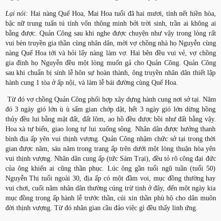
Lại nói:
Hai nàng Quế Hoa, Mai Hoa tuổi đã hai mươi, tính nết hiền hòa,
bậc nữ trung tuấn tú tính vốn thông minh bởi trời sinh, trần ai không ai
bằng được. Quản Công sau khi nghe được chuyện như vậy trong lòng rất
vui bèn truyền gia thần cùng nhân dân, mời vợ chồng nhà họ Nguyễn cùng
nàng Quế Hoa tới và hỏi lấy nàng làm vợ. Hai bên đều vui vẻ, vợ chồng
gia đình họ Nguyễn đều một lòng muốn gả cho Quản Công. Quản Công
sau khi chuẩn bị sính lễ hôn sự hoàn thành, ông truyền nhân dân thiết lập
hành cung 1 tòa ở ấp nội, và làm lễ bái đường cùng Quế Hoa.
Từ đó vợ chồng Quản Công phối hợp xây dựng hành cung nơi sở tại. Năm
đó 3 ngày gió lớn ù ù sấm gian chớp dật, hết 3 ngày gió lớn dừng hồng
thủy đều lui bằng mặt đất, đất lõm, ao hồ đều được bồi như đất bằng vậy.
Hoa xà tự biến, giao long tự lui xuống sông. Nhân dân được hưởng thanh
bình địa ấp yên vui thịnh vượng. Quản Công nhậm chức sở tại trong thời
gian được năm, sáu năm trong trang ấp trên dưới một lòng thuận hòa yên
vui thịnh vượng. Nhân dân cung ấp (tức Sám Trại), đều tỏ rõ công đại đức
của ông khiến ai cũng thần phục. Lúc ông gần tuổi ngũ tuần (tuổi 50)
Nguyễn Thị tuổi ngoài 30, địa ấp có một đầm voi, mục đồng thường hay
vui chơi, cuối năm nhân dân thường cúng trừ tịnh ở đây, đến một ngày kia
mục đồng trong ấp hành lễ trước thần, cúi xin thần phù hộ cho dân muôn
đời thịnh vượng. Từ đó nhân gian cầu đảo việc gì đều thấy linh ứng.