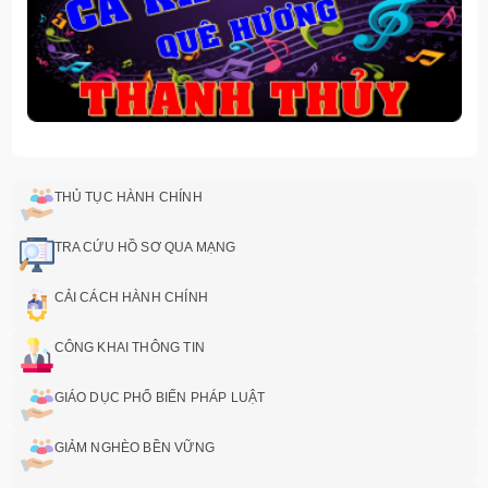
THỦ TỤC HÀNH CHÍNH
TRA CỨU HỒ SƠ QUA MẠNG
CẢI CÁCH HÀNH CHÍNH
CÔNG KHAI THÔNG TIN
GIÁO DỤC PHỔ BIẾN PHÁP LUẬT
GIẢM NGHÈO BỀN VỮNG