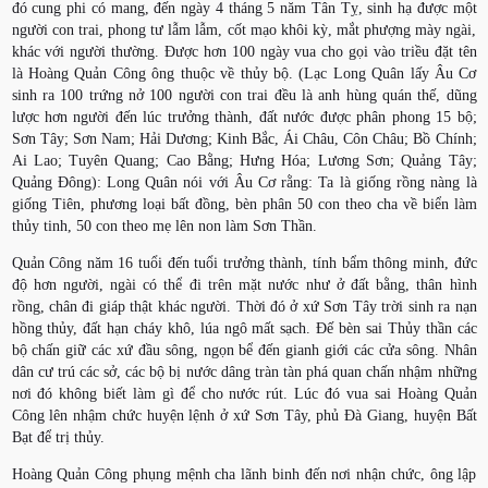
đó cung phi có mang, đến ngày 4 tháng 5 năm Tân Tỵ, sinh hạ được một
người con trai, phong tư lẫm lẫm, cốt mạo khôi kỳ, mắt phượng mày ngài,
khác với người thường. Được hơn 100 ngày vua cho gọi vào triều đặt tên
là Hoàng Quản Công ông thuộc về thủy bộ. (Lạc Long Quân lấy Âu Cơ
sinh ra 100 trứng nở 100 người con trai đều là anh hùng quán thế, dũng
lược hơn người đến lúc trưởng thành, đất nước được phân phong 15 bộ;
Sơn Tây; Sơn Nam; Hải Dương; Kinh Bắc, Ái Châu, Côn Châu; Bồ Chính;
Ai Lao; Tuyên Quang; Cao Bằng; Hưng Hóa; Lương Sơn; Quảng Tây;
Quảng Đông): Long Quân nói với Âu Cơ rằng: Ta là giống rồng nàng là
giống Tiên, phương loại bất đồng, bèn phân 50 con theo cha về biển làm
thủy tinh, 50 con theo mẹ lên non làm Sơn Thần.
Quản Công năm 16 tuổi đến tuổi trưởng thành, tính bẩm thông minh, đức
độ hơn người, ngài có thể đi trên mặt nước như ở đất bằng, thân hình
rồng, chân đi giáp thật khác người. Thời đó ở xứ Sơn Tây trời sinh ra nạn
hồng thủy, đất hạn cháy khô, lúa ngô mất sạch. Đế bèn sai Thủy thần các
bộ chấn giữ các xứ đầu sông, ngọn bể đến gianh giới các cửa sông. Nhân
dân cư trú các sở, các bộ bị nước dâng tràn tàn phá quan chấn nhậm những
nơi đó không biết làm gì để cho nước rút. Lúc đó vua sai Hoàng Quản
Công lên nhậm chức huyện lệnh ở xứ Sơn Tây, phủ Đà Giang, huyện Bất
Bạt để trị thủy.
Hoàng Quản Công phụng mệnh cha lãnh binh đến nơi nhận chức, ông lập