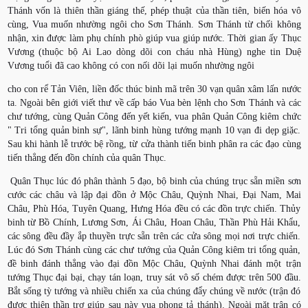
Thánh vốn là thiên thần giáng thế, phép thuật của thần tiên, biến hóa vô
cùng, Vua muốn nhường ngôi cho Sơn Thánh. Sơn Thánh từ chối không
nhận, xin được làm phụ chính phò giúp vua giúp nước. Thời gian ấy Thục
Vương (thuộc bộ Ai Lao dòng dõi con cháu nhà Hùng) nghe tin Duệ
Vương tuổi đã cao không có con nối dõi lại muốn nhường ngôi
cho con rể Tản Viên, liền đốc thúc binh mã trên 30 vạn quân xâm lấn nước
ta. Ngoài bên giới viết thư về cấp báo Vua bèn lệnh cho Sơn Thánh và các
chư tướng, cùng Quản Công đến yết kiến, vua phân Quản Công kiêm chức
" Tri tổng quản binh sự", lãnh binh hùng tướng mạnh 10 vạn đi dẹp giặc.
Sau khi hành lễ trước bệ rồng, từ cửa thành tiến binh phân ra các đạo cùng
tiến thẳng đến đồn chính của quân Thục.
Quân Thục lúc đó phân thành 5 đạo, bộ binh của chúng trục sẵn miền sơn
cước các châu và lập đại đồn ở Mộc Châu, Quỳnh Nhai, Đại Nam, Mai
Châu, Phù Hóa, Tuyên Quang, Hưng Hóa đều có các đồn trực chiến. Thủy
binh từ Bồ Chính, Lương Sơn, Ái Châu, Hoan Châu, Thần Phù Hải Khẩu,
các sông đều đầy ắp thuyền trực sẵn trên các cửa sông mọi nơi trực chiến.
Lúc đó Sơn Thánh cùng các chư tướng của Quản Công kiêm tri tổng quản,
đề binh đánh thẳng vào đại đồn Mộc Châu, Quỳnh Nhai đánh một trận
tướng Thục đại bại, chạy tán loạn, truy sát vô số chém được trên 500 đầu.
Bắt sống tỳ tướng và nhiều chiến xa của chúng đẩy chúng về nước (trận đó
được thiên thần trợ giúp sau này vua phong tả thánh). Ngoài mặt trận có