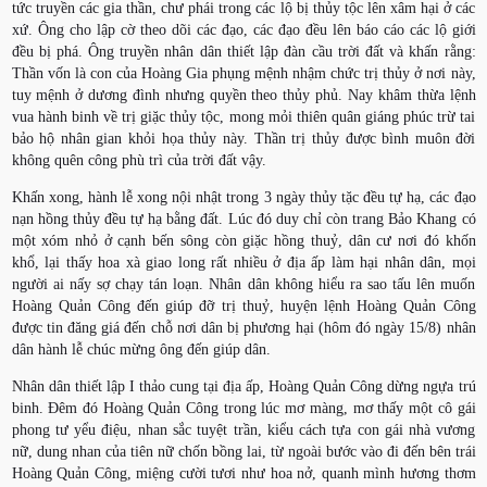
tức truyền các gia thần, chư phái trong các lộ bị thủy tộc lên xâm hại ở các
xứ. Ông cho lập cờ theo dõi các đạo, các đạo đều lên báo cáo các lộ giới
đều bị phá. Ông truyền nhân dân thiết lập đàn cầu trời đất và khấn rằng:
Thần vốn là con của Hoàng Gia phụng mệnh nhậm chức trị thủy ở nơi này,
tuy mệnh ở dương đình nhưng quyền theo thủy phủ. Nay khâm thừa lệnh
vua hành binh về trị giặc thủy tộc, mong mỏi thiên quân giáng phúc trừ tai
bảo hộ nhân gian khỏi họa thủy này. Thần trị thủy được bình muôn đời
không quên công phù trì của trời đất vậy.
Khấn xong, hành lễ xong nội nhật trong 3 ngày thủy tặc đều tự hạ, các đạo
nạn hồng thủy đều tự hạ bằng đất. Lúc đó duy chỉ còn trang Bảo Khang có
một xóm nhỏ ở cạnh bến sông còn giặc hồng thuỷ, dân cư nơi đó khốn
khổ, lại thấy hoa xà giao long rất nhiều ở địa ấp làm hại nhân dân, mọi
người ai nấy sợ chạy tán loạn. Nhân dân không hiểu ra sao tấu lên muốn
Hoàng Quản Công đến giúp đỡ trị thuỷ, huyện lệnh Hoàng Quản Công
được tin đăng giá đến chỗ nơi dân bị phương hại (hôm đó ngày 15/8) nhân
dân hành lễ chúc mừng ông đến giúp dân.
Nhân dân thiết lập I thảo cung tại địa ấp, Hoàng Quản Công dừng ngựa trú
binh. Đêm đó Hoàng Quản Công trong lúc mơ màng, mơ thấy một cô gái
phong tư yểu điệu, nhan sắc tuyệt trần, kiểu cách tựa con gái nhà vương
nữ, dung nhan của tiên nữ chốn bồng lai, từ ngoài bước vào đi đến bên trái
Hoàng Quản Công, miệng cười tươi như hoa nở, quanh mình hương thơm