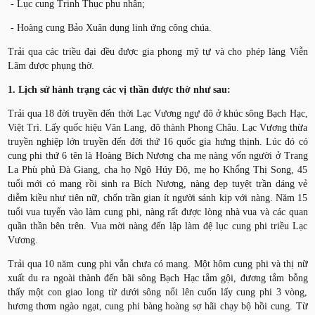
- Lục cung Trinh Thục phu nhân;
- Hoàng cung Bảo Xuân dụng linh ứng công chúa.
Trải qua các triều đại đều được gia phong mỹ tự và cho phép làng Viễn
Lãm được phụng thờ.
1. Lịch sử hành trạng các vị thần được thờ như sau:
Trải qua 18 đời truyền đến thời Lạc Vương ngự đô ở khúc sông Bạch Hạc,
Việt Trì. Lấy quốc hiệu Văn Lang, đô thành Phong Châu. Lạc Vương thừa
truyền nghiệp lớn truyền đến đời thứ 16 quốc gia hưng thịnh. Lúc đó có
cung phi thứ 6 tên là Hoàng Bích Nương cha mẹ nàng vốn người ở Trang
La Phù phủ Đà Giang, cha họ Ngô Húy Độ, mẹ họ Khổng Thị Song, 45
tuổi mới có mang rồi sinh ra Bích Nương, nàng đẹp tuyệt trần dáng vẻ
diễm kiều như tiên nữ, chốn trần gian ít người sánh kịp với nàng. Năm 15
tuổi vua tuyển vào làm cung phi, nàng rất được lòng nhà vua và các quan
quần thần bên trên. Vua mời nàng đến lập làm đệ lục cung phi triều Lạc
Vương.
Trải qua 10 năm cung phi vẫn chưa có mang. Một hôm cung phi và thị nữ
xuất du ra ngoài thành đến bãi sông Bạch Hạc tắm gội, đương tắm bỗng
thấy một con giao long từ dưới sông nổi lên cuốn lấy cung phi 3 vòng,
hương thơm ngào ngạt, cung phi bàng hoàng sợ hãi chạy bộ hồi cung. Từ