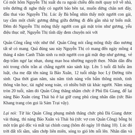
Có một hôm Nguyễn Thị xuất du ra ngoài chiều đến mới quay trở về nhà,
trên đường đi nghe thấy có người bảo bên tai, muốn dừng chân nơi đây,
đầu thai vào Nguyễn Thị. Lúc ấy Bà bỗng nhìn thấy một người con gái,
tay cầm một chiếc gương đứng giữa đường đi đến gần nhà tự biến mất.
Đêm đó Nguyễn Thị mộng thấy người con gái mặt tròn như gương, yểu
điệu thục nữ, Nguyễn Thị tỉnh dậy đem chuyện nói với
Quản Công rằng việc như thế. Quản Công nói rằng mộng thấy đào nương
tất sẽ có mang. Quả đúng sau này Nguyễn Thị có mang đến ngày mồng 4
tháng 4 năm Canh Thân sinh ra một người con gái mặt đẹp như gương, vẻ
đẹp trầm ngư lạc nhạn, dung mạo hoa nhường nguyệt thẹn. Nhân dân đều
nói trong chốn trần ai chẳng người nào sánh kịp. Lên 5 tuổi đã hiểu âm
luật, cha mẹ đặt tên nàng là Bảo Xuân, 12 tuổi nhập học Lý Đường tiên
sinh. Qua thời gian năm, sáu năm tính nàng vốn bẩm thông minh, tinh
thông văn học, tài nghệ song toàn, có nhiều biệt tài khác người. Năm nàng
tròn 20 tuổi, năm đó Quản Công thăng nhậm chức ở Phủ Đà Giang, để lại
nàng Bảo Xuân cùng Thái bà ở lại giữ cung phủ cùng nhân dân (tức Bảo
Khang trang còn gọi là Sám Trại vậy).
Lại nói:
Từ lúc Quản Công phụng mệnh thăng chức phủ Đà Giang được
vài tháng, thì nàng Bảo Xuân và Thái bà (tức vợ con Quản Công) bỗng bị
một trận gió độc và mất tại chính cung (hôm đó ngày 10 tháng 10). Lúc đó
trời đất tối sầm, sấm chớp liên miên, sóng to gió lớn nổi lên. Nhân dân và