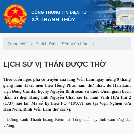
CỔNG THÔNG TIN ĐIỆN TỬ
XÃ THANH THỦY
Trang chủ
Di tích Đình - Đền Viễn Lãm
LỊCH SỬ VỊ THẦN ĐƯỢC THỜ
Theo cuốn ngọc phả cổ truyền của làng Viễn Lãm ngày mồng 9 tháng
giêng năm 1572, niên hiệu Hồng Phúc năm thứ nhất, do Hàn Lâm
viện Đông Các đại học sỹ Nguyễn Bính soạn và được Quản giám bách
thần tri điện Hùng lĩnh Nguyễn Chất sao lại năm Vĩnh Hựu thứ 2
(1737) sao lại. Mã số ký hiệu FQ 418/XVI sao tại Viện Nghiên cứu
Hán Nôm. Đình Viễn Lãm thờ các vị:
- Đương cảnh Thành hoàng Kiêm tri Tổng quản uy linh cảm ứng đại
vương;