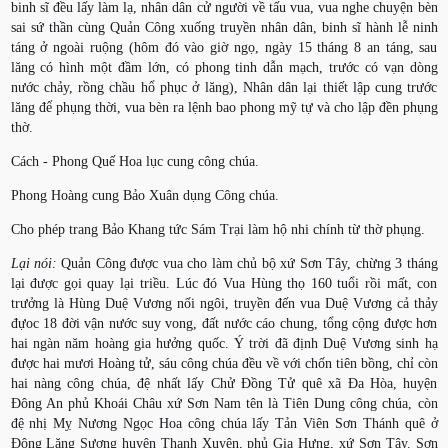
binh sĩ đều lấy làm lạ, nhân dân cử người về tấu vua, vua nghe chuyện bèn
sai sứ thần cùng Quản Công xuống truyền nhân dân, binh sĩ hành lễ ninh
táng ở ngoài ruộng (hôm đó vào giờ ngọ, ngày 15 tháng 8 an táng, sau
lăng có hình một đầm lớn, có phong tinh dẫn mạch, trước có vạn dòng
nước chảy, rồng chầu hổ phục ở lăng), Nhân dân lại thiết lập cung trước
lăng để phụng thời, vua bèn ra lệnh bao phong mỹ tự và cho lập đền phụng
thờ.
Cách - Phong Quế Hoa lục cung công chúa.
Phong Hoàng cung Bảo Xuân dụng Công chúa.
Cho phép trang Bảo Khang tức Sám Trại làm hộ nhi chính từ thờ phụng.
Lại nói:
Quản Công được vua cho làm chủ bộ xứ Sơn Tây, chừng 3 tháng
lại được gọi quay lại triều. Lúc đó Vua Hùng thọ 160 tuổi rồi mất, con
trưởng là Hùng Duệ Vương nối ngôi, truyền đến vua Duệ Vương cả thảy
đựoc 18 đời vận nước suy vong, đất nước cáo chung, tổng cộng được hơn
hai ngàn năm hoàng gia hưởng quốc. Ý trời đã định Duệ Vương sinh hạ
được hai mươi Hoàng tử, sáu công chúa đều về với chốn tiên bồng, chỉ còn
hai nàng công chúa, đệ nhất lấy Chử Đồng Tử quê xã Đa Hòa, huyện
Đông An phủ Khoái Châu xứ Sơn Nam tên là Tiên Dung công chúa, còn
đệ nhị Mỵ Nương Ngọc Hoa công chúa lấy Tản Viên Sơn Thánh quê ở
Động Lăng Sương huyện Thanh Xuyên, phủ Gia Hưng, xứ Sơn Tây. Sơn