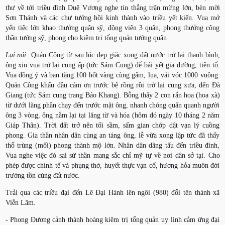
thư về tới triều đình Duệ Vương nghe tin thắng trận mừng lớn, bèn mời
Sơn Thánh và các chư tướng hồi kinh thành vào triều yết kiến. Vua mở
yến tiệc lớn khao thưởng quân sỹ, động viên 3 quân, phong thưởng công
thần tướng sỹ, phong cho kiêm tri tổng quản tướng quân
Lại nói:
Quản Công từ sau lúc dẹp giặc xong đất nước trở lại thanh bình,
ông xin vua trở lại cung ấp (tức Sám Cung) để bái yết gia đường, tiên tổ.
Vua đồng ý và ban tặng 100 hốt vàng cùng gấm, lụa, vải vóc 1000 vuông.
Quản Công khấu đầu cảm ơn trước bệ rồng rồi trở lại cung xưa, đến Đà
Giang (tức Sám cung trang Bảo Khang). Bỗng thấy 2 con rắn hoa (hoa xà)
từ dưới lăng phần chạy đến trước mặt ông, nhanh chóng quấn quanh người
ông 3 vòng, ông nằm lại tại lăng từ và hóa (hôm đó ngày 10 tháng 2 năm
Giáp Thân). Trời đất trở nên tối sầm, sấm gian chớp dật vạn lý cuồng
phong. Gia thần nhân dân cùng an táng ông, lễ vừa xong lập tức đã thấy
thổ trùng (mối) phong thành mộ lớn. Nhân dân dâng tấu đến triều đình,
Vua nghe việc đó sai sứ thần mang sắc chỉ mỹ tự về nơi dân sở tại. Cho
phép được chính tế và phụng thờ, huyết thực vạn cố, hương hỏa muôn đời
trường tồn cùng đất nước.
Trải qua các triều đại đến Lê Đại Hành lên ngôi (980) đổi tên thành xã
Viễn Lãm.
- Phong Đương cảnh thành hoàng kiêm trị tổng quản uy linh cảm ứng đại