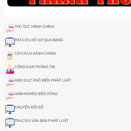
THỦ TỤC HÀNH CHÍNH
TRA CỨU HỒ SƠ QUA MẠNG
CẢI CÁCH HÀNH CHÍNH
CÔNG KHAI THÔNG TIN
GIÁO DỤC PHỔ BIẾN PHÁP LUẬT
GIẢM NGHÈO BỀN VỮNG
CHUYỂN ĐỔI SỐ
TRA CỨU VĂN BẢN PHÁP LUẬT