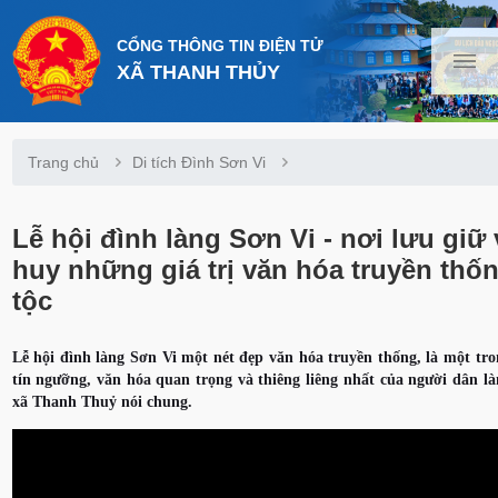
CỔNG THÔNG TIN ĐIỆN TỬ
XÃ THANH THỦY
Trang chủ
Di tích Đình Sơn Vi
Lễ hội đình làng Sơn Vi - nơi lưu giữ 
huy những giá trị văn hóa truyền thố
tộc
Lễ hội đình làng Sơn Vi một nét đẹp văn hóa truyền thống, là một tr
tín ngưỡng, văn hóa quan trọng và thiêng liêng nhất của người dân là
xã Thanh Thuỷ nói chung.