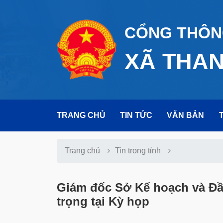
CỔNG THÔNG
XÃ THA
TRANG CHỦ
TIN TỨC
VĂN BẢN
Trang chủ
Tin trong tỉnh
Giám đốc Sở Kế hoạch và Đầu
trọng tại Kỳ họp