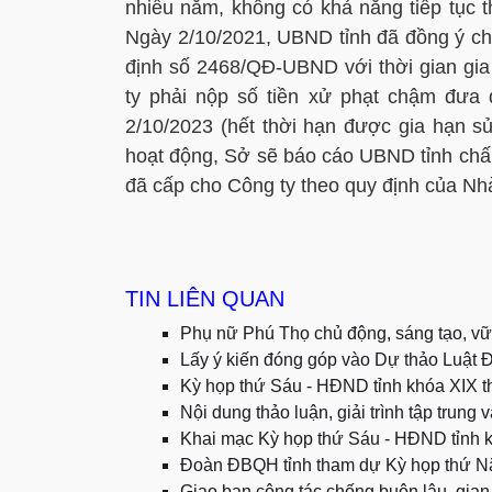
nhiều năm, không có khả năng tiếp tục 
Ngày 2/10/2021, UBND tỉnh đã đồng ý cho
định số 2468/QĐ-UBND với thời gian gia
ty phải nộp số tiền xử phạt chậm đưa 
2/10/2023 (hết thời hạn được gia hạn s
hoạt động, Sở sẽ báo cáo UBND tỉnh chấ
đã cấp cho Công ty theo quy định của Nh
TIN LIÊN QUAN
Phụ nữ Phú Thọ chủ động, sáng tạo, vữn
Lấy ý kiến đóng góp vào Dự thảo Luật Đ
Kỳ họp thứ Sáu - HĐND tỉnh khóa XIX t
Nội dung thảo luận, giải trình tập trung 
Khai mạc Kỳ họp thứ Sáu - HĐND tỉnh 
Đoàn ĐBQH tỉnh tham dự Kỳ họp thứ N
Giao ban công tác chống buôn lậu, gian