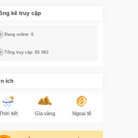
ống kê truy cập
Đang online: 6
Tổng truy cập: 85.982
ện ích
Thời tiết
Gía vàng
Ngoại tệ