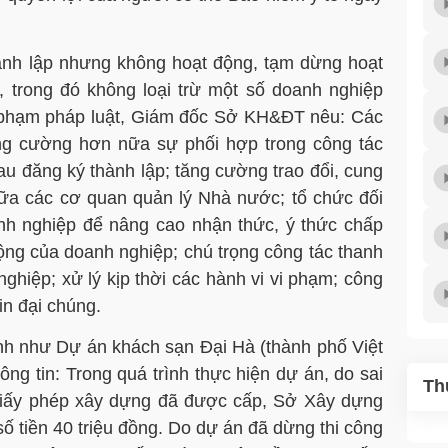
ành lập nhưng không hoạt động, tạm dừng hoạt
 trong đó không loại trừ một số doanh nghiệp
i phạm pháp luật, Giám đốc Sở KH&ĐT nêu: Các
ăng cường hơn nữa sự phối hợp trong công tác
u đăng ký thành lập; tăng cường trao đổi, cung
iữa các cơ quan quản lý Nhà nước; tổ chức đối
anh nghiệp để nâng cao nhận thức, ý thức chấp
ộng của doanh nghiệp; chú trọng công tác thanh
nghiệp; xử lý kịp thời các hành vi vi phạm; công
in đại chúng.
ình như Dự án khách sạn Đại Hà (thành phố Việt
ng tin: Trong quá trình thực hiện dự án, do sai
Th
 Giấy phép xây dựng đã được cấp, Sở Xây dựng
số tiền 40 triệu đồng. Do dự án đã dừng thi công