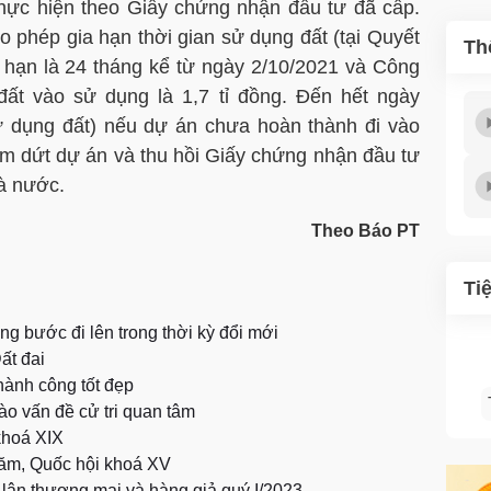
thực hiện theo Giấy chứng nhận đầu tư đã cấp.
 phép gia hạn thời gian sử dụng đất (tại Quyết
Th
 hạn là 24 tháng kể từ ngày 2/10/2021 và Công
đất vào sử dụng là 1,7 tỉ đồng. Đến hết ngày
ử dụng đất) nếu dự án chưa hoàn thành đi vào
m dứt dự án và thu hồi Giấy chứng nhận đầu tư
à nước.
Theo Báo PT
Ti
g bước đi lên trong thời kỳ đổi mới
ất đai
hành công tốt đẹp
vào vấn đề cử tri quan tâm
khoá XIX
ăm, Quốc hội khoá XV
 lận thương mại và hàng giả quý I/2023