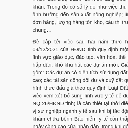
khăn. Trong đó có số lý do như việc thu 
ảnh hưởng đến sản xuất nông nghiệp; lĩn
đơn hàng, lượng hàng tồn kho, cầu thị t
chung…
Đề cập tới việc sau hai năm thực h
09/12/2021 của HĐND tỉnh quy định một
lĩnh vực giáo dục, đào tạo, văn hóa, thể
hấp dẫn, khó khu hút các dự án mới, G
gồm: Các dự án có diện tích sử dụng đất 
cao; các tài sản công dôi dư và quỹ đất 
hình thức đấu giá theo quy định Luật Đất
việc xem xét bổ sung lĩnh vực y tế để đ
NQ 26/HĐND tỉnh) là cần thiết tại thời 
vị sự nghiệp ngành y tế sau khi bị tác 
khám chữa bệnh Bảo hiểm y tế còn th
ngày càng cao của nhân dân, trong khi đó