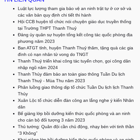
Luật lực lượng tham gia bảo vệ an ninh trật tự ở cơ sở và
các văn bản quy định chi tiết thi hành
Hội CCB huyện tổ chức nói chuyện giáo dục truyền thống
tại Trường THPT Thanh Thuỷ
Đảng ủy quân sự huyện tổng kết công tác quốc phòng địa
phương năm 2023
Ban ATGT tỉnh, huyện Thanh Thuỷ thăm, tặng quà các gia
đình có nạn nhân tử vong do TNGT
Thanh Thuỷ triển khai công tác tuyển chọn, gọi công dân
nhập ngũ năm 2024
Thanh Thủy đảm bảo an toàn giao thông Tuần Du lịch
Thanh Thuỷ - Mùa Thu năm 2023
Phân luồng giao thông dịp tổ chức Tuần Du lịch lịch Thanh
Thủy
Xuân Lộc tổ chức diễn đàn công an lắng nghe ý kiến Nhân
dân
Bế giảng lớp bồi dưỡng kiến thức quốc phòng và an ninh
cho cán bộ đối tượng 3 năm 2023
Thủ tướng: Quân đội cần chủ động, nhạy bén với tinh thần
“3 Không”
Khai giảng lớp bồi dưỡng kiến thức quốc phòng và an ninh