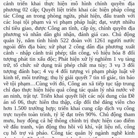
cảnh triển khai thực hiện mô hình chính quyền địa
phương 02 cấp; Quyết liệt triển khai các biện pháp công
tác Công an trong phòng ngừa, phát hiện, đấu tranh với
các loại tội phạm và vi phạm pháp luật; đạt, vượt nhiều
chỉ tiêu giao, được Công an tỉnh, cấp ủy, chính quyền địa
phương và nhân dân ghi nhận, đánh giá cao. Chủ động
quản lý, nắm tình hình 522 đoàn với 1261 người nước
ngoài đến địa bàn; xử phạt 2 công dân địa phương xuất
cảnh - nhập cảnh trái phép; tấn công, vô hiệu hóa 8 đối
tượng phát tin xấu độc; Phát hiện xử lý nghiêm 1 vụ tàng
trữ, tổ chức sử dụng trái phép chất ma túy; 3 vụ 3 đối
tượng đánh bạc; 4 vụ 4 đối tượng vi phạm pháp luật về
kinh tế, môi trường; thụ lý giải quyết 7 tin tố giác, tin báo
về tội phạm…Cùng với đó, Công an xã tiếp tục tập trung
chỉ đạo thực hiện hiệu quả công tác quản lý nhà nước về
an ninh, trật tự. Triển khai quyết liệt các nội dung của Đề
án số 06, thực hiên thu thập, cấp đổi thẻ đảng viên cho
hơn 1.500 trường hợp; triển khai cung cấp dịch vụ công
trực tuyến toàn trình, tỷ lệ đạt trên 90%. Chủ động tham
mưu, huy động cả hệ thông chính trị thực hiện cao điểm
về đấu tranh, vận động thu hồi vũ khí, vật liệu nổ, công
cụ hỗ trợ và pháo. Công tác quản lý ngành nghề kinh