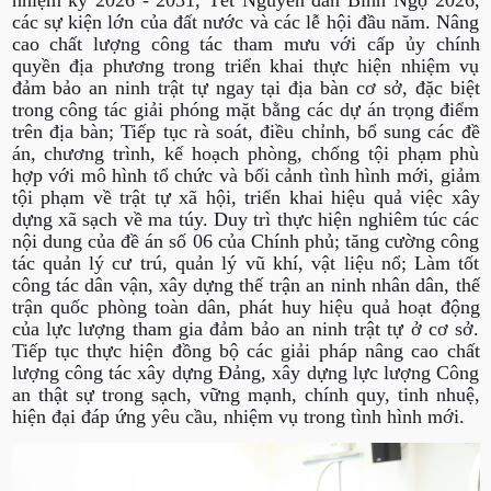
nhiệm kỳ 2026 - 2031, Tết Nguyên đán Bính Ngọ 2026,
các sự kiện lớn của đất nước và các lễ hội đầu năm. Nâng
cao chất lượng công tác tham mưu với cấp ủy chính
quyền địa phương trong triển khai thực hiện nhiệm vụ
đảm bảo an ninh trật tự ngay tại địa bàn cơ sở, đặc biệt
trong công tác giải phóng mặt bằng các dự án trọng điểm
trên địa bàn; Tiếp tục rà soát, điều chỉnh, bổ sung các đề
án, chương trình, kế hoạch phòng, chống tội phạm phù
hợp với mô hình tổ chức và bối cảnh tình hình mới, giảm
tội phạm về trật tự xã hội, triển khai hiệu quả việc xây
dựng xã sạch về ma túy. Duy trì thực hiện nghiêm túc các
nội dung của đề án số 06 của Chính phủ; tăng cường công
tác quản lý cư trú, quản lý vũ khí, vật liệu nổ; Làm tốt
công tác dân vận, xây dựng thế trận an ninh nhân dân, thế
trận quốc phòng toàn dân, phát huy hiệu quả hoạt động
của lực lượng tham gia đảm bảo an ninh trật tự ở cơ sở.
Tiếp tục thực hiện đồng bộ các giải pháp nâng cao chất
lượng công tác xây dựng Đảng, xây dựng lực lượng Công
an thật sự trong sạch, vững mạnh, chính quy, tinh nhuệ,
hiện đại đáp ứng yêu cầu, nhiệm vụ trong tình hình mới.