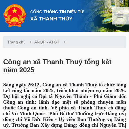
CỔNG THÔNG TIN ĐIỆN TỬ
XÃ THANH THỦY
Trang chủ
ANQP - ATGT
Công an xã Thanh Thuỷ tổng kết
năm 2025
Sáng ngày 26/12, Công an xã Thanh Thuỷ tổ chức tổng
kết công tác năm 2025, triển khai nhiệm vụ năm 2026.
Dự hội nghị có Đại tá Nguyễn Thành - Phó Giám đốc
Công an tỉnh; lãnh đạo một số phòng chuyên môn
thuộc Công an tỉnh. Về phía xã Thanh Thuỷ có đồng
chí Vũ Minh Quốc - Phó Bí thư Thường trực Đảng uỷ;
đồng chí Vũ Đức Kiên - Uỷ viên Ban Thường vụ Đảng
uỷ, Trưởng Ban Xây dựng Đảng; đồng chí Nguyễn Thị