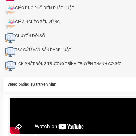
GIÁO DỤC PHỔ BIẾN PHÁP LUẬT
GIẢM NGHÈO BỀN VỮNG
CHUYỂN ĐỔI SỐ
TRA CỨU VĂN BẢN PHÁP LUẬT
LỊCH PHÁT SÓNG TRƯƠNG TRÌNH TRUYỀN THANH CƠ SỞ
Video phóng sự truyền hình