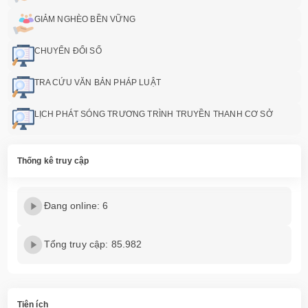
GIẢM NGHÈO BỀN VỮNG
CHUYỂN ĐỔI SỐ
TRA CỨU VĂN BẢN PHÁP LUẬT
LỊCH PHÁT SÓNG TRƯƠNG TRÌNH TRUYỀN THANH CƠ SỞ
Thống kê truy cập
Đang online: 6
Tổng truy cập: 85.982
Tiện ích