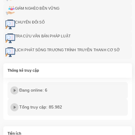
GIẢM NGHÈO BỀN VỮNG
CHUYỂN ĐỔI SỐ
TRA CỨU VĂN BẢN PHÁP LUẬT
LỊCH PHÁT SÓNG TRƯƠNG TRÌNH TRUYỀN THANH CƠ SỞ
Thống kê truy cập
Đang online: 6
Tổng truy cập: 85.982
Tiện ích