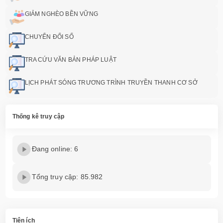
GIẢM NGHÈO BỀN VỮNG
CHUYỂN ĐỔI SỐ
TRA CỨU VĂN BẢN PHÁP LUẬT
LỊCH PHÁT SÓNG TRƯƠNG TRÌNH TRUYỀN THANH CƠ SỞ
Thống kê truy cập
Đang online: 6
Tổng truy cập: 85.982
Tiện ích