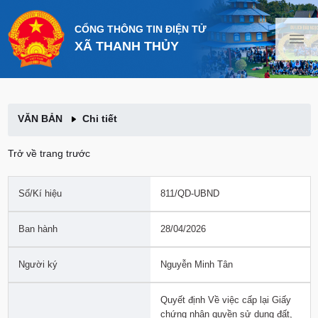
CỔNG THÔNG TIN ĐIỆN TỬ
XÃ THANH THỦY
VĂN BẢN
Chi tiết
Trở về trang trước
Số/Kí hiệu
811/QD-UBND
Ban hành
28/04/2026
Người ký
Nguyễn Minh Tân
Quyết định Về việc cấp lại Giấy
chứng nhận quyền sử dụng đất,