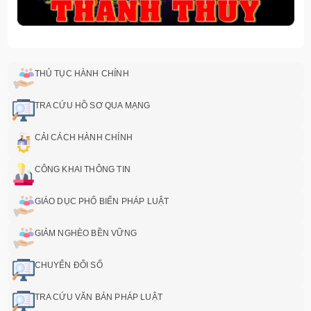
THỦ TỤC HÀNH CHÍNH
TRA CỨU HỒ SƠ QUA MẠNG
CẢI CÁCH HÀNH CHÍNH
CÔNG KHAI THÔNG TIN
GIÁO DỤC PHỔ BIẾN PHÁP LUẬT
GIẢM NGHÈO BỀN VỮNG
CHUYỂN ĐỔI SỐ
TRA CỨU VĂN BẢN PHÁP LUẬT