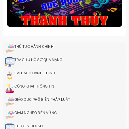
THỦ TỤC HÀNH CHÍNH
TRA CỨU HỒ SƠ QUA MẠNG
CẢI CÁCH HÀNH CHÍNH
CÔNG KHAI THÔNG TIN
GIÁO DỤC PHỔ BIẾN PHÁP LUẬT
GIẢM NGHÈO BỀN VỮNG
CHUYỂN ĐỔI SỐ