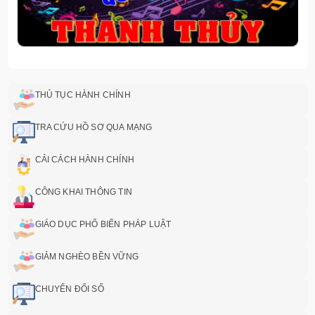
THỦ TỤC HÀNH CHÍNH
TRA CỨU HỒ SƠ QUA MẠNG
CẢI CÁCH HÀNH CHÍNH
CÔNG KHAI THÔNG TIN
GIÁO DỤC PHỔ BIẾN PHÁP LUẬT
GIẢM NGHÈO BỀN VỮNG
CHUYỂN ĐỔI SỐ