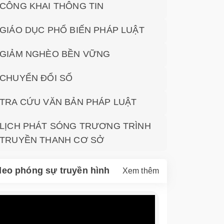
CÔNG KHAI THÔNG TIN
GIÁO DỤC PHỔ BIẾN PHÁP LUẬT
GIẢM NGHÈO BỀN VỮNG
CHUYỂN ĐỔI SỐ
TRA CỨU VĂN BẢN PHÁP LUẬT
LỊCH PHÁT SÓNG TRƯƠNG TRÌNH
TRUYỀN THANH CƠ SỞ
deo phóng sự truyền hình
Xem thêm