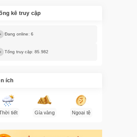
ống kê truy cập
Đang online: 6
Tổng truy cập: 85.982
ện ích
Thời tiết
Gía vàng
Ngoại tệ