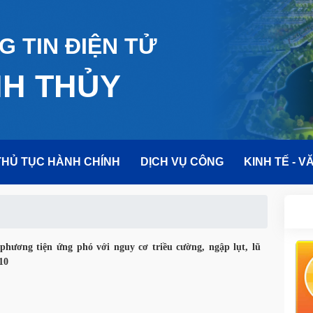
 TIN ĐIỆN TỬ
NH THỦY
THỦ TỤC HÀNH CHÍNH
DỊCH VỤ CÔNG
KINH TẾ - V
phương tiện ứng phó với nguy cơ triều cường, ngập lụt, lũ
 10