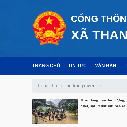
CỔNG THÔNG
XÃ THA
TRANG CHỦ
TIN TỨC
VĂN BẢN
Trang chủ
Tin trong nước
Huy động mọi lực lượng, 
quét, sạt lở đất sau bão số