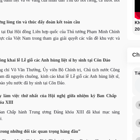
g oanh liệt và vẻ vang của nhân dân Thủ đô nói riêng, cả nước nói
ng lòng tin và thúc đẩy đoàn kết toàn cầu
Kh
20
 tại Đại Hội đồng Liên hợp quốc của Thủ tướng Phạm Minh Chính
cực của Việt Nam trong tham gia giải quyết các vấn đề khu vực và
Ch
g khai lễ Lễ giỗ các Anh hùng liệt sĩ hy sinh tại Côn Đảo
ồng chí Võ Văn Thưởng, Ủy viên Bộ Chính trị, Chủ tịch nước Cộng
Ti
am đã nguyện chuông, kính cáo khai lễ Lễ giỗ các Anh hùng liệt sĩ,
bào yêu nước đã hy sinh tại Côn Đảo.
y làm việc thứ nhất của Hội nghị giữa nhiệm kỳ Ban Chấp
óa XIII
Ban Chấp hành Trung ương Đảng khóa XIII đã khai mạc sáng
i.
trong những đối tác quan trọng hàng đầu”