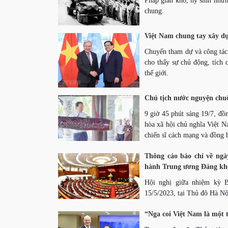
Pháp gian khổ, hy sinh nhưn
chung.
Việt Nam chung tay xây dự
Chuyến tham dự và công tác
cho thấy sự chủ động, tích 
thế giới.
Chủ tịch nước nguyện chuôn
9 giờ 45 phút sáng 19/7, đ
hòa xã hội chủ nghĩa Việt N
chiến sĩ cách mạng và đồng 
Thông cáo báo chí về ngà
hành Trung ương Đảng kh
Hội nghị giữa nhiệm kỳ 
15/5/2023, tại Thủ đô Hà Nộ
“Nga coi Việt Nam là một 