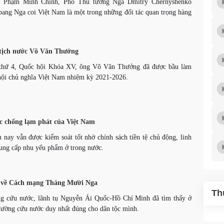
g Phạm Minh Chính, Phó Thủ tướng Nga Dmitry Chernyshenko
bang Nga coi Việt Nam là một trong những đối tác quan trọng hàng
 tịch nước Võ Văn Thưởng
 thứ 4, Quốc hội Khóa XV, ông Võ Văn Thưởng đã được bầu làm
hội chủ nghĩa Việt Nam nhiệm kỳ 2021-2026.
ực chống lạm phát của Việt Nam
 nay vẫn được kiểm soát tốt nhờ chính sách tiền tệ chủ động, linh
cung cấp nhu yếu phẩm ở trong nước.
i về Cách mạng Tháng Mười Nga
Th
ng cứu nước, lãnh tụ Nguyễn Ái Quốc-Hồ Chí Minh đã tìm thấy ở
ường cứu nước duy nhất đúng cho dân tộc mình.