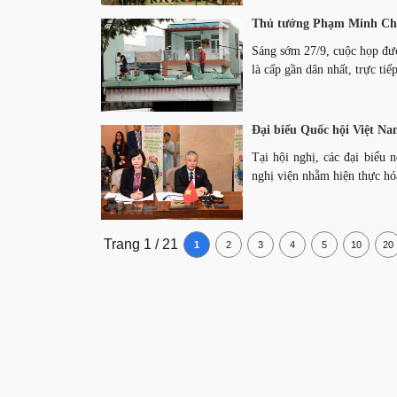
Thủ tướng Phạm Minh Chính
Sáng sớm 27/9, cuộc họp đượ
là cấp gần dân nhất, trực ti
Đại biểu Quốc hội Việt Na
Tại hội nghị, các đại biểu 
nghị viện nhằm hiện thực h
Trang 1 / 21
1
2
3
4
5
10
20