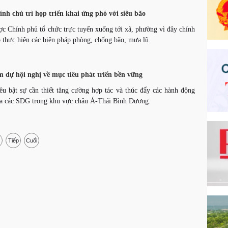
 chủ trì họp triển khai ứng phó với siêu bão
c Chính phủ tổ chức trực tuyến xuống tới xã, phường vì đây chính
ếp thực hiện các biện pháp phòng, chống bão, mưa lũ.
m dự hội nghị về mục tiêu phát triển bền vững
nêu bật sự cần thiết tăng cường hợp tác và thúc đẩy các hành động
óa các SDG trong khu vực châu Á-Thái Bình Dương.
Tiếp
Cuối