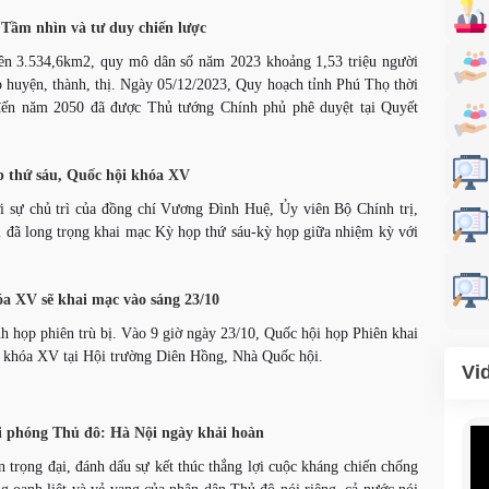
Tầm nhìn và tư duy chiến lược
iên 3.534,6km2, quy mô dân số năm 2023 khoảng 1,53 triệu người
p huyện, thành, thị. Ngày 05/12/2023, Quy hoạch tỉnh Phú Thọ thời
đến năm 2050 đã được Thủ tướng Chính phủ phê duyệt tại Quyết
p thứ sáu, Quốc hội khóa XV
i sự chủ trì của đồng chí Vương Đình Huệ, Ủy viên Bộ Chính trị,
i đã long trọng khai mạc Kỳ họp thứ sáu-kỳ họp giữa nhiệm kỳ với
a XV sẽ khai mạc vào sáng 23/10
nh họp phiên trù bị. Vào 9 giờ ngày 23/10, Quốc hội họp Phiên khai
 khóa XV tại Hội trường Diên Hồng, Nhà Quốc hội.
Vi
 phóng Thủ đô: Hà Nội ngày khải hoàn
n trọng đại, đánh dấu sự kết thúc thắng lợi cuộc kháng chiến chống