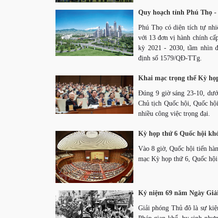
Quy hoạch tỉnh Phú Thọ - 
Phú Thọ có diện tích tự nh
với 13 đơn vị hành chính cấ
kỳ 2021 - 2030, tầm nhìn 
định số 1579/QĐ-TTg.
Khai mạc trọng thể Kỳ họ
Đúng 9 giờ sáng 23-10, dướ
Chủ tịch Quốc hội, Quốc hộ
nhiều công việc trọng đại.
Kỳ họp thứ 6 Quốc hội khó
Vào 8 giờ, Quốc hội tiến hà
mạc Kỳ họp thứ 6, Quốc hội
Kỷ niệm 69 năm Ngày Giải
Giải phóng Thủ đô là sự kiệ