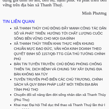
vững trên địa bàn xã Thanh Thuỷ.
Minh Phương
TIN LIÊN QUAN
XÃ THANH THỦY CHỦ ĐỘNG ĐẨY MẠNH CÔNG TÁC DÂN
SỐ VÀ PHÁT TRIỂN: HƯỚNG TỚI CHẤT LƯỢNG CUỘC
SỐNG BỀN VỮNG CHO MỌI GIA ĐÌNH
XÃ THANH THỦY TRIỂN KHAI THỰC HIỆN KHUNG
CHUẨN MỰC ĐẠO ĐỨC, VĂN HÓA KINH DOANH THEO
QUYẾT ĐỊNH SỐ 1157/QĐ-TTG CỦA THỦ TƯỚNG CHÍNH
PHỦ
BẢN TIN TUYÊN TRUYỀN: CHỦ ĐỘNG PHÒNG CHỐNG
THIÊN TAI, DỊCH BỆNH VÀ CHUNG TAY XÂY DỰNG ĐỊA
BÀN KHÔNG MA TÚY
TUYÊN TRUYỀN PHỔ BIẾN CÁC CHỦ TRƯƠNG, CHÍNH
SÁCH VÀ QUY ĐỊNH PHÁP LUẬT MỚI TRÊN ĐỊA BÀN
TỈNH PHÚ THỌ
Chuyển đổi số nâng tầm đời sống nhân dân xã Thanh Thủy
(Phú Thọ)
Khai mạc Đại hội Thể dục thể thao xã Thanh Thuỷ lần thứ I