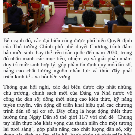
Bên cạnh đó, các đại biểu cũng được phổ biến Quyết định
của Thủ tướng Chính phủ phê duyệt Chương trình đảm
bảo mức sinh thay thế trên toàn quốc đến năm 2030, trong
đó nhấn mạnh các mục tiêu, nhiệm vụ và giải pháp nhằm
duy trì mức sinh hợp lý, góp phần ổn định quy mô dân số,
nâng cao chất lượng nguồn nhân lực và thúc đẩy phát
triển kinh tế - xã hội bền vững.
Thông qua hội nghị, các đại biểu được cập nhật những
chủ trương, chính sách mới của Đảng và Nhà nước về
công tác dân số; đồng thời nâng cao kiến thức, kỹ năng
tuyên truyền, vận động để triển khai hiệu quả các chương
trình dân số tại cơ sở. Đây cũng là hoạt động thiết thực
hưởng ứng Ngày Dân số thế giới 11/7 với chủ đề "Chung
tay hiện thực hóa khát vọng của thanh niên cho một tương
lai tươi sáng", góp phần nâng cao chất lượng dân số, xây
dựng gia đình no ấm, tiến bộ, hạnh phúc và phát triển bền