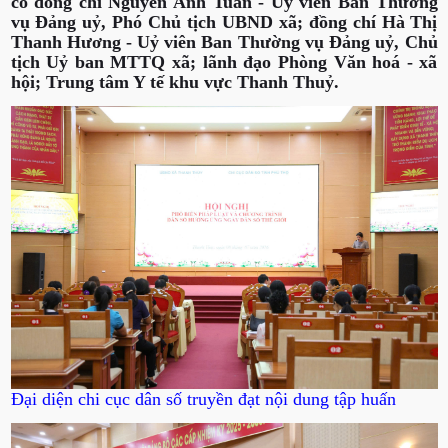
có đồng chí Nguyễn Anh Tuấn - Uỷ viên Ban Thường
vụ Đảng uỷ, Phó Chủ tịch UBND xã; đồng chí Hà Thị
Thanh Hương - Uỷ viên Ban Thường vụ Đảng uỷ, Chủ
tịch Uỷ ban MTTQ xã; lãnh đạo Phòng Văn hoá - xã
hội; Trung tâm Y tế khu vực Thanh Thuỷ.
Đại diện chi cục dân số truyền đạt nội dung tập huấn