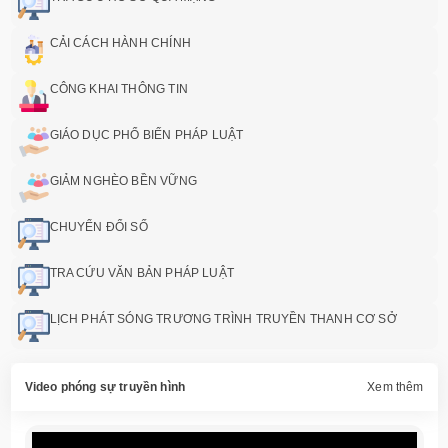
CẢI CÁCH HÀNH CHÍNH
CÔNG KHAI THÔNG TIN
GIÁO DỤC PHỔ BIẾN PHÁP LUẬT
GIẢM NGHÈO BỀN VỮNG
CHUYỂN ĐỔI SỐ
TRA CỨU VĂN BẢN PHÁP LUẬT
LỊCH PHÁT SÓNG TRƯƠNG TRÌNH TRUYỀN THANH CƠ SỞ
Video phóng sự truyền hình
Xem thêm