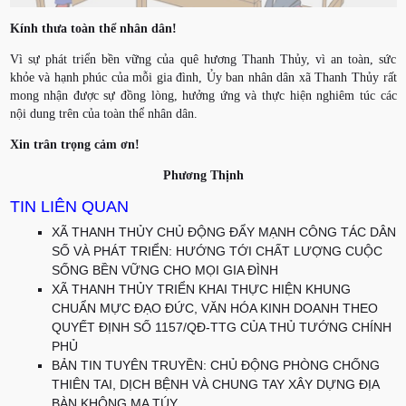
Kính thưa toàn thể nhân dân!
Vì sự phát triển bền vững của quê hương Thanh Thủy, vì an toàn, sức
khỏe và hạnh phúc của mỗi gia đình, Ủy ban nhân dân xã Thanh Thủy rất
mong nhận được sự đồng lòng, hưởng ứng và thực hiện nghiêm túc các
nội dung trên của toàn thể nhân dân.
Xin trân trọng cảm ơn!
Phương Thịnh
TIN LIÊN QUAN
XÃ THANH THỦY CHỦ ĐỘNG ĐẨY MẠNH CÔNG TÁC DÂN
SỐ VÀ PHÁT TRIỂN: HƯỚNG TỚI CHẤT LƯỢNG CUỘC
SỐNG BỀN VỮNG CHO MỌI GIA ĐÌNH
XÃ THANH THỦY TRIỂN KHAI THỰC HIỆN KHUNG
CHUẨN MỰC ĐẠO ĐỨC, VĂN HÓA KINH DOANH THEO
QUYẾT ĐỊNH SỐ 1157/QĐ-TTG CỦA THỦ TƯỚNG CHÍNH
PHỦ
BẢN TIN TUYÊN TRUYỀN: CHỦ ĐỘNG PHÒNG CHỐNG
THIÊN TAI, DỊCH BỆNH VÀ CHUNG TAY XÂY DỰNG ĐỊA
BÀN KHÔNG MA TÚY