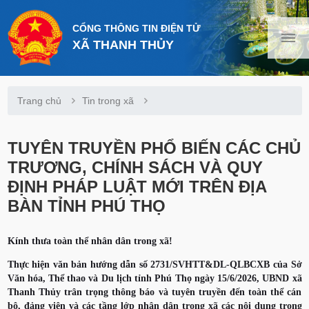
CỔNG THÔNG TIN ĐIỆN TỬ
XÃ THANH THỦY
Trang chủ
Tin trong xã
TUYÊN TRUYỀN PHỔ BIẾN CÁC CHỦ
TRƯƠNG, CHÍNH SÁCH VÀ QUY
ĐỊNH PHÁP LUẬT MỚI TRÊN ĐỊA
BÀN TỈNH PHÚ THỌ
Kính thưa toàn thể nhân dân trong xã!
Thực hiện văn bản hướng dẫn số 2731/SVHTT&DL-QLBCXB của Sở
Văn hóa, Thể thao và Du lịch tỉnh Phú Thọ ngày 15/6/2026, UBND xã
Thanh Thủy trân trọng thông báo và tuyên truyền đến toàn thể cán
bộ, đảng viên và các tầng lớp nhân dân trong xã các nội dung trọng