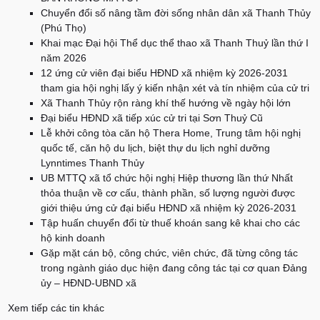
Chuyển đổi số nâng tầm đời sống nhân dân xã Thanh Thủy
(Phú Thọ)
Khai mạc Đại hội Thể dục thể thao xã Thanh Thuỷ lần thứ I
năm 2026
12 ứng cử viên đại biểu HĐND xã nhiệm kỳ 2026-2031
tham gia hội nghị lấy ý kiến nhận xét và tín nhiệm của cử tri
Xã Thanh Thủy rộn ràng khí thế hướng về ngày hội lớn
Đại biểu HĐND xã tiếp xúc cử tri tại Sơn Thuỷ Cũ
Lễ khởi công tòa căn hộ Thera Home, Trung tâm hội nghị
quốc tế, căn hộ du lịch, biệt thự du lịch nghỉ dưỡng
Lynntimes Thanh Thủy
UB MTTQ xã tổ chức hội nghị Hiệp thương lần thứ Nhất
thỏa thuận về cơ cấu, thành phần, số lượng người được
giới thiệu ứng cử đại biểu HĐND xã nhiệm kỳ 2026-2031
Tập huấn chuyển đổi từ thuế khoán sang kê khai cho các
hộ kinh doanh
Gặp mặt cán bộ, công chức, viên chức, đã từng công tác
trong ngành giáo dục hiện đang công tác tại cơ quan Đảng
ủy – HĐND-UBND xã
Xem tiếp các tin khác