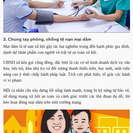
3. Chung tay phòng, chống tệ nạn mại dâm
Mại dâm là tệ nạn xã hội gây tác hại nghiêm trọng đến hạnh phúc gia đình,
danh dự nhân phẩm con người và trật tự an toàn xã hội.
UBND xã kêu gọi cộng đồng, đặc biệt là các cơ sở kinh doanh dịch vụ văn
hóa, lưu trú, khu nhà trọ và đối tượng thanh thiếu niên, học sinh, sinh viên
nâng cao ý thức chấp hành pháp luật. Tích cực phát hiện, tố giác các hành
vi vi phạm.
Mỗi cá nhân cần xây dựng lối sống lành mạnh, trang bị kỹ năng tự bảo vệ,
sử dụng mạng xã hội an toàn và cảnh giác trước các thủ đoạn dụ dỗ, lôi
kéo hoạt động mại dâm trên môi trường mạng.