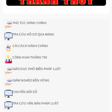
THỦ TỤC HÀNH CHÍNH
TRA CỨU HỒ SƠ QUA MẠNG
CẢI CÁCH HÀNH CHÍNH
CÔNG KHAI THÔNG TIN
GIÁO DỤC PHỔ BIẾN PHÁP LUẬT
GIẢM NGHÈO BỀN VỮNG
CHUYỂN ĐỔI SỐ
TRA CỨU VĂN BẢN PHÁP LUẬT