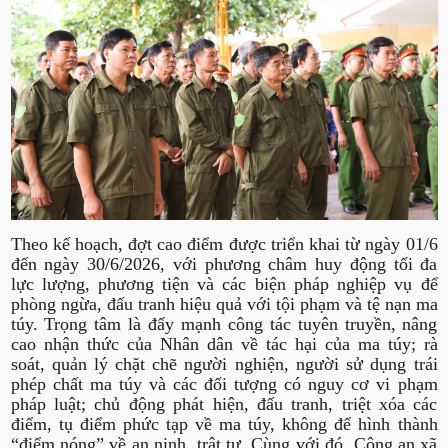
Theo kế hoạch, đợt cao điểm được triển khai từ ngày 01/6
đến ngày 30/6/2026, với phương châm huy động tối đa
lực lượng, phương tiện và các biện pháp nghiệp vụ để
phòng ngừa, đấu tranh hiệu quả với tội phạm và tệ nạn ma
túy. Trọng tâm là đẩy mạnh công tác tuyên truyền, nâng
cao nhận thức của Nhân dân về tác hại của ma túy; rà
soát, quản lý chặt chẽ người nghiện, người sử dụng trái
phép chất ma túy và các đối tượng có nguy cơ vi phạm
pháp luật; chủ động phát hiện, đấu tranh, triệt xóa các
điểm, tụ điểm phức tạp về ma túy, không để hình thành
“điểm nóng” về an ninh, trật tự. Cùng với đó, Công an xã