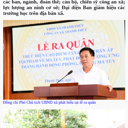
các ban, ngành, đoàn thể; cán bộ, chiến sỹ công an xã;
lực lượng an ninh cơ sở; Đại diện Ban giám hiệu các
trường học trên địa bàn xã.
Đồng chí Phó Chủ tịch UBND xã phát biểu tại lễ ra quân