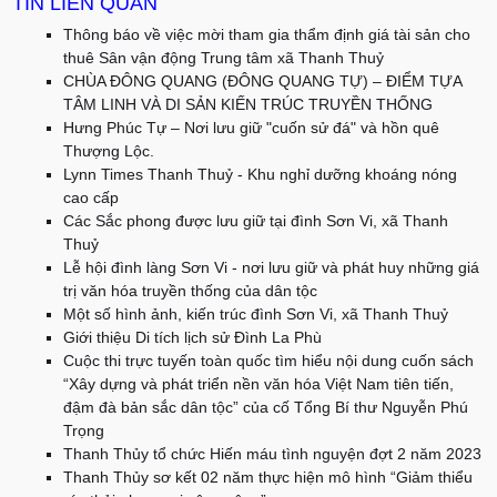
TIN LIÊN QUAN
Thông báo về việc mời tham gia thẩm định giá tài sản cho
thuê Sân vận động Trung tâm xã Thanh Thuỷ
CHÙA ĐÔNG QUANG (ĐÔNG QUANG TỰ) – ĐIỂM TỰA
TÂM LINH VÀ DI SẢN KIẾN TRÚC TRUYỀN THỐNG
Hưng Phúc Tự – Nơi lưu giữ "cuốn sử đá" và hồn quê
Thượng Lộc.
Lynn Times Thanh Thuỷ - Khu nghỉ dưỡng khoáng nóng
cao cấp
Các Sắc phong được lưu giữ tại đình Sơn Vi, xã Thanh
Thuỷ
Lễ hội đình làng Sơn Vi - nơi lưu giữ và phát huy những giá
trị văn hóa truyền thống của dân tộc
Một số hình ảnh, kiến trúc đình Sơn Vi, xã Thanh Thuỷ
Giới thiệu Di tích lịch sử Đình La Phù
Cuộc thi trực tuyến toàn quốc tìm hiểu nội dung cuốn sách
“Xây dựng và phát triển nền văn hóa Việt Nam tiên tiến,
đậm đà bản sắc dân tộc” của cố Tổng Bí thư Nguyễn Phú
Trọng
Thanh Thủy tổ chức Hiến máu tình nguyện đợt 2 năm 2023
Thanh Thủy sơ kết 02 năm thực hiện mô hình “Giảm thiểu