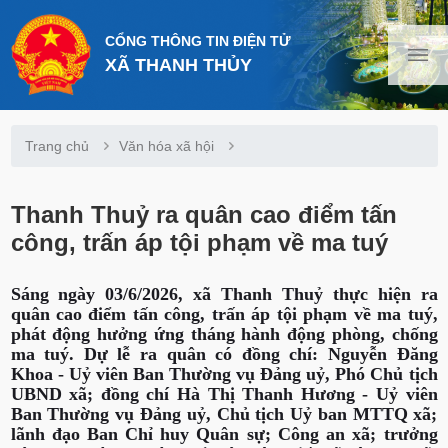
CỔNG THÔNG TIN ĐIỆN TỬ
XÃ THANH THỦY
Trang chủ
Văn hóa xã hội
Thanh Thuỷ ra quân cao điểm tấn
công, trấn áp tội phạm về ma tuý
Sáng ngày 03/6/2026, xã Thanh Thuỷ thực hiện ra
quân cao điểm tấn công, trấn áp tội phạm về ma tuý,
phát động hưởng ứng tháng hành động phòng, chống
ma tuý. Dự lễ ra quân có đồng chí: Nguyễn Đăng
Khoa - Uỷ viên Ban Thường vụ Đảng uỷ, Phó Chủ tịch
UBND xã; đồng chí Hà Thị Thanh Hương - Uỷ viên
Ban Thường vụ Đảng uỷ, Chủ tịch Uỷ ban MTTQ xã;
lãnh đạo Ban Chỉ huy Quân sự; Công an xã; trưởng