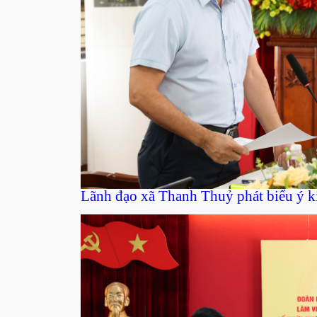
Lãnh đạo xã Thanh Thuỷ phát biểu ý k