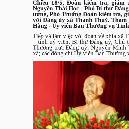
Chiều 18/5, Đoàn kiểm tra, giám 
Nguyễn Thái Học - Phó Bí thư Đảng 
ương, Phó Trưởng Đoàn kiểm tra, gi
với Đảng ủy xã Thanh Thuỷ. Tham gi
Hằng - Ủy viên Ban Thường vụ Tỉnh
Tiếp và làm việc với đoàn về phía xã
– tỉnh uỷ viên, Bí thư Đảng uỷ, Ch
Thường trực Đảng uỷ; Nguyễn Minh 
xã; các đồng chí Uỷ viên Ban Thường v