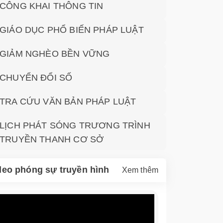
CÔNG KHAI THÔNG TIN
GIÁO DỤC PHỔ BIẾN PHÁP LUẬT
GIẢM NGHÈO BỀN VỮNG
CHUYỂN ĐỔI SỐ
TRA CỨU VĂN BẢN PHÁP LUẬT
LỊCH PHÁT SÓNG TRƯƠNG TRÌNH
TRUYỀN THANH CƠ SỞ
deo phóng sự truyền hình
Xem thêm