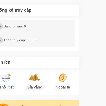
ống kê truy cập
Đang online: 6
Tổng truy cập: 85.982
ện ích
Thời tiết
Gía vàng
Ngoại tệ