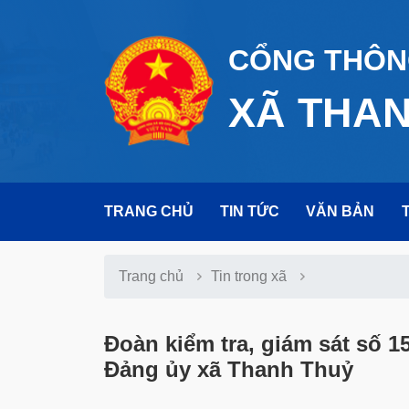
CỔNG THÔNG
XÃ THA
TRANG CHỦ
TIN TỨC
VĂN BẢN
Trang chủ
Tin trong xã
Đoàn kiểm tra, giám sát số 15
Đảng ủy xã Thanh Thuỷ