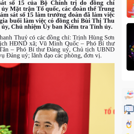
sát số 15 của Bộ Chính trị do đồng chí
ủy Mặt trận Tổ quốc, các đoàn thể Trung
ám sát số 15 làm trưởng đoàn đã làm việc
a buổi làm việc có đồng chí Bùi Thị Thu
 ủy, Chủ nhiệm Ủy ban Kiểm tra Tỉnh ủy.
 Thanh Thuỷ có các đồng chí: Trịnh Hùng Sơn
ủ tịch HĐND xã; Vũ Minh Quốc – Phó Bí thư
Tân – Phó Bí thư Đảng uỷ, Chủ tịch UBND
ụ Đảng uỷ; lãnh đạo các phòng, đơn vị.