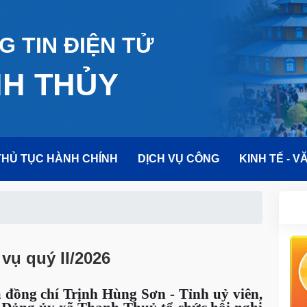
 TIN ĐIỆN TỬ
NH THỦY
THỦ TỤC HÀNH CHÍNH
DỊCH VỤ CÔNG
KINH TẾ - V
vụ quý II/2026
a đồng chí Trịnh Hùng Sơn - Tỉnh uỷ viên,