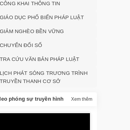
CÔNG KHAI THÔNG TIN
GIÁO DỤC PHỔ BIẾN PHÁP LUẬT
GIẢM NGHÈO BỀN VỮNG
CHUYỂN ĐỔI SỐ
TRA CỨU VĂN BẢN PHÁP LUẬT
LỊCH PHÁT SÓNG TRƯƠNG TRÌNH
TRUYỀN THANH CƠ SỞ
deo phóng sự truyền hình
Xem thêm