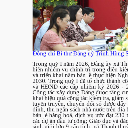
Đồng chí Bí thư Đảng uỷ Trịnh Hùng Sơ
Trong quý I năm 2026, Đảng ủy xã Tha
hiện nhiệm vụ chính trị trong điều ki
và triển khai năm bản lề thực hiện Ng
2030. Trong quý I đã tổ chức thành c
và HĐND các cấp nhiệm kỳ 2026 - 20
Công tác xây dựng Đảng được tăng cườ
khai hiệu quả công tác kiểm tra, giám s
tuyên truyền, chuyển đổi số được đẩy m
định, thu ngân sách nhà nước trên địa 
bán lẻ hàng hoá, dịch vụ ước đạt 230 t
các dự án đầu tư công; Giáo dục và đào
sinh giỏi lớp 9 cấp tỉnh, xã Thanh thu