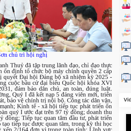
n chủ trì hội nghị
nh Thuỷ đã tập trung lãnh đạo, chỉ đạo thực
ện ổn định tổ chức bộ máy chính quyền 2 cấp
hị quyết Đại hội Đảng bộ xã nhiệm kỳ 2025 -
ông cuộc bầu cử đại biểu Quốc hội khóa XVI
31, đảm bảo dân chủ, an toàn, đúng luật.
ng, Quý I đã kết nạp 5 đảng viên mới, triển
át, bảo vệ chính trị nội bộ. Công tác dân vận,
Vi
ạnh; Kinh tế - xã hội tiếp tục phát triển ổn
bàn quý I ước đạt trên 97 tỷ đồng; doanh thu
ỷ đồng; Tiếp tục quan tâm đầu tư, phát triển
 tạo tiếp tục được quan tâm, trong kỳ thi học
ỷ xếp 2/164 đơn vị trong toàn tỉnh; Lĩnh vực