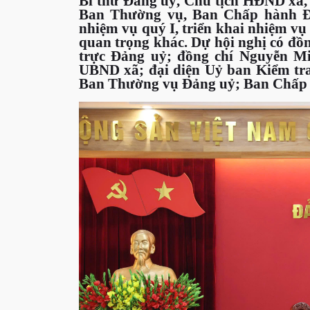
Bí thư Đảng uỷ, Chủ tịch HĐND xã,
Ban Thường vụ, Ban Chấp hành Đả
nhiệm vụ quý I, triển khai nhiệm vụ
quan trọng khác. Dự hội nghị có đồ
trực Đảng uỷ; đồng chí Nguyễn Mi
UBND xã; đại diện Uỷ ban Kiểm tra
Ban Thường vụ Đảng uỷ; Ban Chấp 