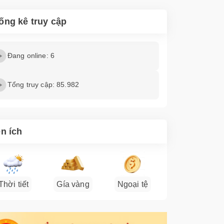
ống kê truy cập
Đang online: 6
Tổng truy cập: 85.982
ện ích
Thời tiết
Gía vàng
Ngoại tệ