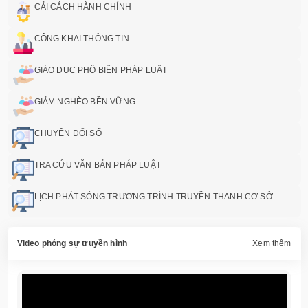
CẢI CÁCH HÀNH CHÍNH
CÔNG KHAI THÔNG TIN
GIÁO DỤC PHỔ BIẾN PHÁP LUẬT
GIẢM NGHÈO BỀN VỮNG
CHUYỂN ĐỔI SỐ
TRA CỨU VĂN BẢN PHÁP LUẬT
LỊCH PHÁT SÓNG TRƯƠNG TRÌNH TRUYỀN THANH CƠ SỞ
Video phóng sự truyền hình
Xem thêm