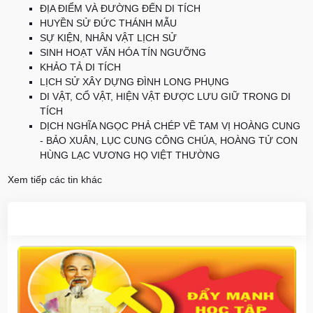
ĐỊA ĐIỂM VÀ ĐƯỜNG ĐẾN DI TÍCH
HUYỀN SỬ ĐỨC THÁNH MẪU
SỰ KIỆN, NHÂN VẬT LỊCH SỬ
SINH HOẠT VĂN HÓA TÍN NGƯỠNG
KHẢO TẢ DI TÍCH
LỊCH SỬ XÂY DỰNG ĐÌNH LONG PHỤNG
DI VẬT, CỔ VẬT, HIỆN VẬT ĐƯỢC LƯU GIỮ TRONG DI
TÍCH
DỊCH NGHĨA NGỌC PHẢ CHÉP VỀ TAM VỊ HOÀNG CUNG
- BẢO XUÂN, LỤC CUNG CÔNG CHÚA, HOÀNG TỬ CON
HÙNG LẠC VƯƠNG HỌ VIỆT THƯỜNG
Xem tiếp các tin khác