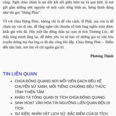
cúng. Ngôi chùa chính là sợi dây kết nối giữa hiện tại và quá khứ, là nơi
gửi gắm những ước nguyện về một cuộc sống bình an, hưng thịnh đúng
như tên gọi "Hưng Phúc".
Về với chùa Hưng Phúc, không chỉ là để vãn cảnh, lễ Phật, mà còn là để
chạm tay vào di sản, để lắng nghe câu chuyện về tình làng nghĩa xóm được
khắc ghi trên đá. Hãy một lần dừng chân tại cụm di tích Thượng Lộc, để
thấy lòng mình lắng lại, để thêm yêu và tự hào về những giá trị văn hóa
truyền thống mà cha ông ta đã dày công bồi đắp. Chùa Hưng Phúc – Điểm
đến tâm linh, nơi tìm về cội nguồn giá trị.
Phương Thịnh
TIN LIÊN QUAN
CHÙA ĐÔNG QUANG NƠI MỖI VIÊN GẠCH ĐỀU KỂ
CHUYỆN SỬ XANH, MỖI TIẾNG CHUÔNG ĐỀU THỨC
TỈNH THIỆN TÂM
KHẢO TẢ TỔNG QUAN DI TÍCH CHÙA ĐÔNG QUANG
SINH HOẠT VĂN HÓA TÍN NGƯỠNG LIÊN QUAN ĐẾN DI
TÍCH
SỰ KIỆN, NHÂN VẬT LỊCH SỬ, ĐẶC ĐIỂM CỦA DI TÍCH