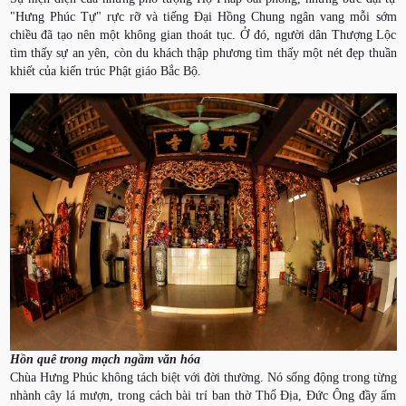
"Hưng Phúc Tự" rực rỡ và tiếng Đại Hồng Chung ngân vang mỗi sớm
chiều đã tạo nên một không gian thoát tục. Ở đó, người dân Thượng Lộc
tìm thấy sự an yên, còn du khách thập phương tìm thấy một nét đẹp thuần
khiết của kiến trúc Phật giáo Bắc Bộ.
Hồn quê trong mạch ngầm văn hóa
Chùa Hưng Phúc không tách biệt với đời thường. Nó sống động trong từng
nhành cây lá mượn, trong cách bài trí ban thờ Thổ Địa, Đức Ông đầy ấm