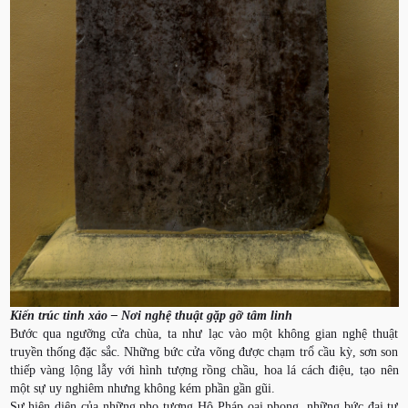
Kiến trúc tinh xảo – Nơi nghệ thuật gặp gỡ tâm linh
Bước qua ngưỡng cửa chùa, ta như lạc vào một không gian nghệ thuật
truyền thống đặc sắc. Những bức cửa võng được chạm trổ cầu kỳ, sơn son
thiếp vàng lộng lẫy với hình tượng rồng chầu, hoa lá cách điệu, tạo nên
một sự uy nghiêm nhưng không kém phần gần gũi.
Sự hiện diện của những pho tượng Hộ Pháp oai phong, những bức đại tự