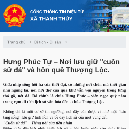
CỔNG THÔNG TIN ĐIỆN TỬ
XÃ THANH THỦY
Trang chủ
Di tích - Di sản
Hưng Phúc Tự – Nơi lưu giữ "cuốn
sử đá" và hồn quê Thượng Lộc.
Giữa nhịp sống hối hả của thời đại, có những nơi chốn mà thời gian
như ngừng lại, nơi hơi thở của quá khứ vẫn vẹn nguyên trong từng
thớ gỗ, nét đá. Đó chính là chùa Hưng Phúc – viên ngọc quý nằm
trong cụm di tích lịch sử văn hóa đền - chùa Thượng Lộc.
Không chỉ là một cơ sở tín ngưỡng, nơi đây còn được ví như một "bảo
tàng sống" lưu giữ linh hồn và bề dày lịch sử của một vùng đất.
"Cuốn sử đá" – Tiếng nói của tiền nhân
Điểm nhấn đặc biệt nhất khiến bất cứ ai khi bước chân vào chùa Hưng