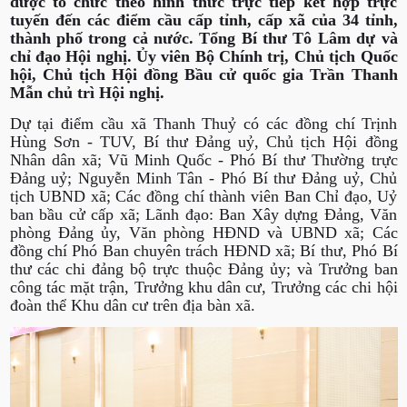
được tổ chức theo hình thức trực tiếp kết hợp trực
tuyến đến các điểm cầu cấp tỉnh, cấp xã của 34 tỉnh,
thành phố trong cả nước. Tổng Bí thư Tô Lâm dự và
chỉ đạo Hội nghị. Ủy viên Bộ Chính trị, Chủ tịch Quốc
hội, Chủ tịch Hội đồng Bầu cử quốc gia Trần Thanh
Mẫn chủ trì Hội nghị.
Dự tại điểm cầu xã Thanh Thuỷ có các đồng chí Trịnh
Hùng Sơn - TUV, Bí thư Đảng uỷ, Chủ tịch Hội đồng
Nhân dân xã; Vũ Minh Quốc - Phó Bí thư Thường trực
Đảng uỷ; Nguyễn Minh Tân - Phó Bí thư Đảng uỷ, Chủ
tịch UBND xã; Các đồng chí thành viên Ban Chỉ đạo, Uỷ
ban bầu cử cấp xã; Lãnh đạo: Ban Xây dựng Đảng, Văn
phòng Đảng ủy, Văn phòng HĐND và UBND xã; Các
đồng chí Phó Ban chuyên trách HĐND xã; Bí thư, Phó Bí
thư các chi đảng bộ trực thuộc Đảng ủy; và Trưởng ban
công tác mặt trận, Trưởng khu dân cư, Trưởng các chi hội
đoàn thể Khu dân cư trên địa bàn xã.