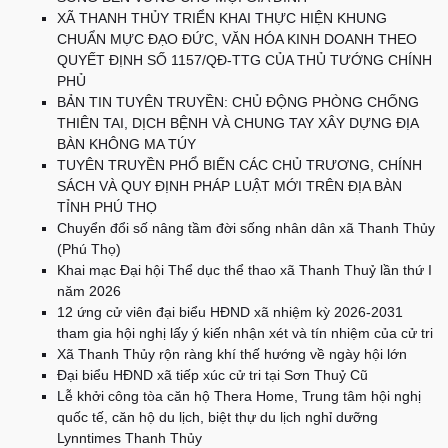
XÃ THANH THỦY TRIỂN KHAI THỰC HIỆN KHUNG
CHUẨN MỰC ĐẠO ĐỨC, VĂN HÓA KINH DOANH THEO
QUYẾT ĐỊNH SỐ 1157/QĐ-TTG CỦA THỦ TƯỚNG CHÍNH
PHỦ
BẢN TIN TUYÊN TRUYỀN: CHỦ ĐỘNG PHÒNG CHỐNG
THIÊN TAI, DỊCH BỆNH VÀ CHUNG TAY XÂY DỰNG ĐỊA
BÀN KHÔNG MA TÚY
TUYÊN TRUYỀN PHỔ BIẾN CÁC CHỦ TRƯƠNG, CHÍNH
SÁCH VÀ QUY ĐỊNH PHÁP LUẬT MỚI TRÊN ĐỊA BÀN
TỈNH PHÚ THỌ
Chuyển đổi số nâng tầm đời sống nhân dân xã Thanh Thủy
(Phú Thọ)
Khai mạc Đại hội Thể dục thể thao xã Thanh Thuỷ lần thứ I
năm 2026
12 ứng cử viên đại biểu HĐND xã nhiệm kỳ 2026-2031
tham gia hội nghị lấy ý kiến nhận xét và tín nhiệm của cử tri
Xã Thanh Thủy rộn ràng khí thế hướng về ngày hội lớn
Đại biểu HĐND xã tiếp xúc cử tri tại Sơn Thuỷ Cũ
Lễ khởi công tòa căn hộ Thera Home, Trung tâm hội nghị
quốc tế, căn hộ du lịch, biệt thự du lịch nghỉ dưỡng
Lynntimes Thanh Thủy