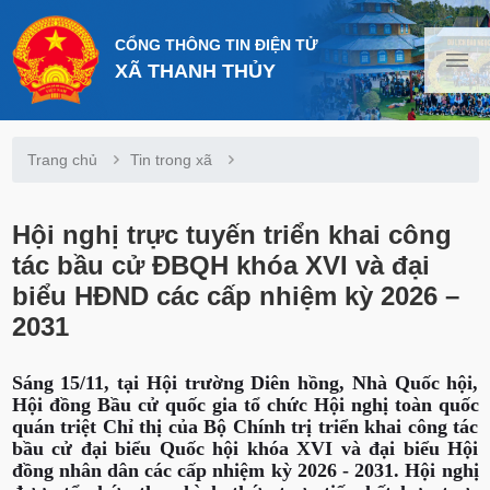
CỔNG THÔNG TIN ĐIỆN TỬ
XÃ THANH THỦY
Trang chủ
Tin trong xã
Hội nghị trực tuyến triển khai công
tác bầu cử ĐBQH khóa XVI và đại
biểu HĐND các cấp nhiệm kỳ 2026 –
2031
Sáng 15/11, tại Hội trường Diên hồng, Nhà Quốc hội,
Hội đồng Bầu cử quốc gia tổ chức Hội nghị toàn quốc
quán triệt Chỉ thị của Bộ Chính trị triển khai công tác
bầu cử đại biểu Quốc hội khóa XVI và đại biểu Hội
đồng nhân dân các cấp nhiệm kỳ 2026 - 2031. Hội nghị