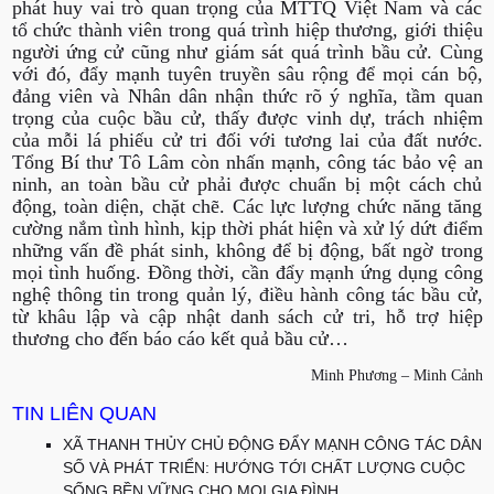
phát huy vai trò quan trọng của MTTQ Việt Nam và các
tổ chức thành viên trong quá trình hiệp thương, giới thiệu
người ứng cử cũng như giám sát quá trình bầu cử. Cùng
với đó, đẩy mạnh tuyên truyền sâu rộng để mọi cán bộ,
đảng viên và Nhân dân nhận thức rõ ý nghĩa, tầm quan
trọng của cuộc bầu cử, thấy được vinh dự, trách nhiệm
của mỗi lá phiếu cử tri đối với tương lai của đất nước.
Tổng Bí thư Tô Lâm còn nhấn mạnh, công tác bảo vệ an
ninh, an toàn bầu cử phải được chuẩn bị một cách chủ
động, toàn diện, chặt chẽ. Các lực lượng chức năng tăng
cường nắm tình hình, kịp thời phát hiện và xử lý dứt điểm
những vấn đề phát sinh, không để bị động, bất ngờ trong
mọi tình huống. Đồng thời, cần đẩy mạnh ứng dụng công
nghệ thông tin trong quản lý, điều hành công tác bầu cử,
từ khâu lập và cập nhật danh sách cử tri, hỗ trợ hiệp
thương cho đến báo cáo kết quả bầu cử…
Minh Phương – Minh Cảnh
TIN LIÊN QUAN
XÃ THANH THỦY CHỦ ĐỘNG ĐẨY MẠNH CÔNG TÁC DÂN
SỐ VÀ PHÁT TRIỂN: HƯỚNG TỚI CHẤT LƯỢNG CUỘC
SỐNG BỀN VỮNG CHO MỌI GIA ĐÌNH