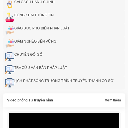
CẢI CÁCH HÀNH CHÍNH
CÔNG KHAI THÔNG TIN
GIÁO DỤC PHỔ BIẾN PHÁP LUẬT
GIẢM NGHÈO BỀN VỮNG
CHUYỂN ĐỔI SỐ
TRA CỨU VĂN BẢN PHÁP LUẬT
LỊCH PHÁT SÓNG TRƯƠNG TRÌNH TRUYỀN THANH CƠ SỞ
Video phóng sự truyền hình
Xem thêm