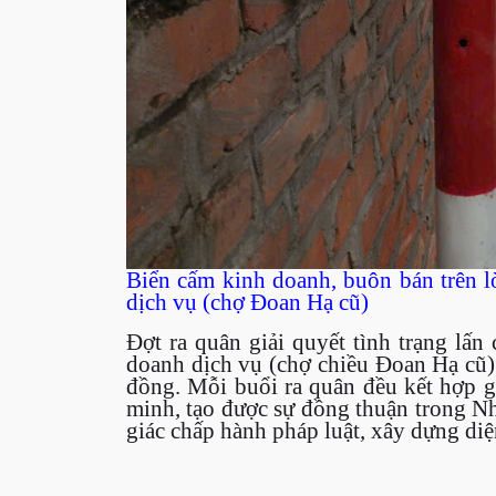
Biển cấm kinh doanh, buôn bán trên l
dịch vụ (chợ Đoan Hạ cũ)
Đợt ra quân giải quyết tình trạng lấn
doanh dịch vụ (chợ chiều Đoan Hạ cũ) 
đồng. Mỗi buổi ra quân đều kết hợp g
minh, tạo được sự đồng thuận trong N
giác chấp hành pháp luật, xây dựng diệ