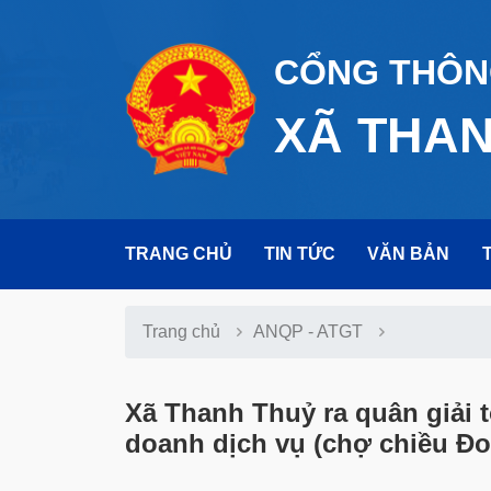
CỔNG THÔNG
XÃ THA
TRANG CHỦ
TIN TỨC
VĂN BẢN
Trang chủ
ANQP - ATGT
Xã Thanh Thuỷ ra quân giải 
doanh dịch vụ (chợ chiều Đo