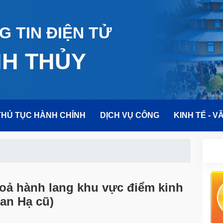
 TIN ĐIỆN TỬ
NH THỦY
THỦ TỤC HÀNH CHÍNH
DỊCH VỤ CÔNG
KINH TẾ - V
toả hành lang khu vực điểm kinh
an Hạ cũ)