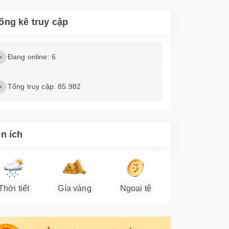
ống kê truy cập
Đang online: 6
Tổng truy cập: 85.982
ện ích
Thời tiết
Gía vàng
Ngoại tệ