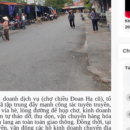
Kh
20
Ch
Ti
h doanh dịch vụ (chợ chiều Đoan Hạ cũ), tổ
đã tập trung đẩy mạnh công tác tuyên truyền,
 vỉa hè, lòng đường để họp chợ, kinh doanh
n tự tháo dỡ, thu dọn, vận chuyển hàng hóa
 lang an toàn toàn giao thông. Đồng thời, tại
uyền, vận động các hộ kinh doanh chuyển địa