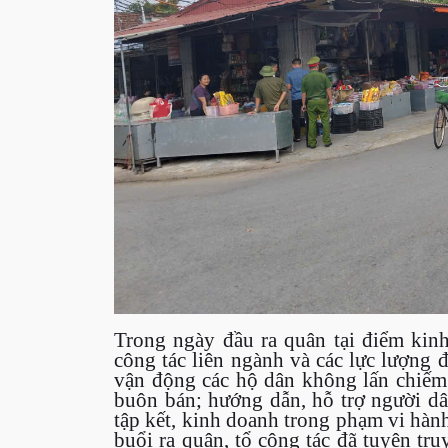
Trong ngày đầu ra quân tại điểm kin
công tác liên ngành và các lực lượng 
vận động các hộ dân không lấn chiếm
buôn bán; hướng dẫn, hỗ trợ người dâ
tập kết, kinh doanh trong phạm vi hành
buổi ra quân, tổ công tác đã tuyên tr